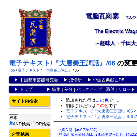
電脳瓦崗寨
でんの
The Electric Wag
～趣味人・千田大
電子テキスト/『大唐秦王詞話』/06
の変
Top
/
電子テキスト
/
『大唐秦王詞話』
/ 06
▶
中国都市芸能研究会
▶
漢情研
▶
中国古典戯曲DB
▶
トップ
▶
編集
|
差分
|
バックアップ
|
添付
|
リロード
追加された行は
この色
です。
サイト内検索
削除された行は
この色
です。
電子テキスト/『大唐秦王詞話』/06
電子テキスト/『大唐秦王詞話』/06
AND検索
OR検索
*第六回 [#w172d337]
外部検索
**高祖試三仙鬭術&br;李靖誘梁王起兵 [#u2a5