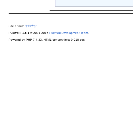
Site admin:
千田大介
PukiWiki 1.5.1
© 2001-2016
PukiWiki Development Team
.
Powered by PHP 7.4.33. HTML convert time: 0.018 sec.