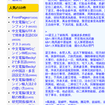
取過文房四寶。修完二書。打點金帛禮儀。差參
定往二處借兵。不過二旬。兩郡人馬。都來至延
人気の10件
了梁王。傳令取金銀牛酒。犒勞軍士選日出師。
着丞相任賢鎮守城池。總理國事。周興祖褚白起
FrontPage
先鋒。胡珍馬贊虎為殿後。寧州石世龍為左監軍
(971634)
英為右監軍。萬金督理糧儲。龔雲從秦雷為遊擊
中文電脳/ピンイ
王自統中軍。下演武場。點選人馬。
ンフォント
(66162)
中文電脳/UTF-8
>
で簡単多言語CGI
>>梁王上了銀鞍馬　簇擁諸多虎豹臣
&br;軍行馬走雲騰霧　早至飛光演武廳
(48328)
&br;戰馬叢中選猛將　征人隊裡選雄兵
テスト
(40145)
&br;大軍點選皆完備　擺分兵馬出營門
中文電脳/WGピ
ンインIME
梁王傳令。各營人馬。起兵下黎陽城去。喧天砲
(31758)
鳴。旌旗明似錦。刀劍亮如銀。攔路柳摧征馬踏
中文電脳/Becky!
大軍行。在路非止一日。哨馬來報。黎陽城到了
2で多言語
(26952)
安營。營安五座。寨列五方。屯下人馬。埋鍋造
中文電脳/Becky!
次日早辰。梁王坐下。眾將參見畢。華敏圖奏說
壇。拜表天庭祈禱風雷助陣。待事完就好發兵。
の中国語・多言
師一應合行事理。憑卿調用。不必奏朕。華敏圖
語設定方法
(26894)
軍士。于高崗上建立壇場。一應物件。俱各完備
中文電脳/微軟ピ
髮仗劍。拜表天庭。登壇三日。法令已完下壇調
ンイン輸入法2.0
周興祖。褚白起。二將領三千人馬。到黎陽城挑
の使い方
二將。看我後陣皁旗磨動就詐敗回軍。他定然追
(24574)
里風雷一發。他必退回。你二將乘勢勦殺。必獲
中文電脳/漢文文
領了軍令。全粧披掛。
献の検索
(21403)
研究関係/蘇州Ａ
>鳳翅盔。龍鱗甲。鴨綠袍。團花帶。嵌線鞋。