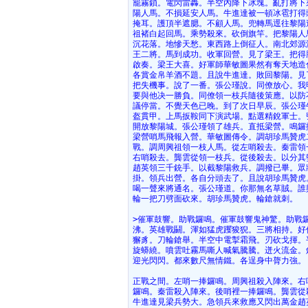
籠霧鎖。電閃雷轟。半空內降下冰塊。亂打將下
陽人馬。不損延安人馬。牛進達被一頓冰雹打得
掩耳。護頂半遮腮。不顧人馬。兜轉馬逕往黎陽
祖褚白起回馬。乘勢殺來。砍倒旗竿。把黎陽人
沉花落。地慘天愁。東西路上倒征人。南北郊源
王二將。馬到成功。收軍回營。見了梁王。把得
啟奏。梁王大喜。好軍師華敏圖果然有奪天地造
各賞金帛羊酒不題。且說牛進達。敗回黎陽。見
把失機事。說了一番。張公瑾說。同僚放心。我
要與他决一勝負。同僚領一枝兵隨後策應。以防
議停當。不覺天色已晚。到了次日早辰。張公瑾
盔貫甲。上馬扳鞍同下演武場。點選精銳軍士。
開放黎陽城。張公瑾領了雄兵。直抵梁營。鳴鑼
梁營哨馬飛報入營。華敏圖傳令。調胡珍馬贊虎
戰。調周興祖領一枝人馬。從左哨殺去。秦雷領
右哨殺去。龔雲從領一枝兵。從後殺去。以分其
趙英領三千銃手。以截黎陽救兵。調撥已畢。眾
掛。領兵出營。各自分頭去了。且說胡珍馬贊虎
喝一聲來將通名。張公瑾道。你那無名草賊。誰
輪一把刀劈面砍來。胡珍馬贊虎。輪鎗就刺。
>催軍鼓響。助戰鑼鳴。催軍鼓響鬼神驚。助戰
沸。英雄戰鬭。渾如猛虎躩狻猊。三將相持。好
獬豸。刀輪鎗舉。半空中電掣霜飛。刃砍戈揮。
旋蟒繞。噴雲吐霧馬嘶人喊氣騰騰。迸火流金。
迎光閃閃。都來數尺無情鐵。各逞身中膂力強。
正戰之間。左哨一捧鑼鳴。周興祖殺入陣來。右
鑼鳴。秦雷殺入陣來。後哨裡一捧鑼鳴。龔雲從
牛進達見梁兵勢大。急領兵來救應又閃出萬金趙