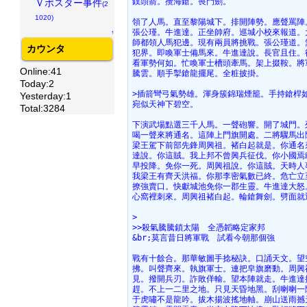
鏷頭箭。攪海鎗。喪門劍。
Ｖポスター事件
(2
1020)
領了人馬。直至黎陽城下。排開陣勢。應聲罵陣
張公瑾。牛進達。正坐帥府。巡城小校來報道。
↑
師都領人馬犯邊。現有兩員將挑戰。張公瑾道。
カウンタ
犯界。即喚軍士備馬來。牛進達說。長官且住。
看軍勢何如。忙喚軍士槽頭牽馬。架上掇鞍。將
Online:41
騰雲。順手掣鎗龍擺尾。全粧披掛。
Today:2
>插箭彎弓氣勢雄。渾身簇錦瑞煙籠。手持鎗桿
Yesterday:1
宛似天神下碧空。
Total:3284
下演武場點選三千人馬。一聲砲響。開了城門。
喝一聲來將通名。這陣上門旗開處。二將驟馬出
梁王駕下前部先鋒周興祖。褚白起就是。你通名
達說。你這賊。我上邦不曾興兵征伐。你小國焉
早投降。免你一死。周興祖說。你這賊。天時人
我梁王有齊天洪福。你那李密氣數已終。危亡立
撩強賣口。快獻城池免你一郡生靈。牛進達大怒
心窩裡刺來。周興祖褚白起。輪鎗舞劍。劈面就
>
>>殺氣騰騰鎖太陽　全憑韜略定家邦
&br;莫言昔日將軍戰　試看今朝那個強
戰有十餘合。那華敏圖手捻秘訣。口誦天文。望
拂。叫聲齊來。執旗軍士。連把皁旗磨動。周興
見。撥開兵刃。詐敗佯輸。望本陣就走。牛進達
趕。不上一二里之地。只見天昏地黑。刮喇喇一
于虎嘯不是龍吟。拔木揚波搖地軸。崩山送雨撼