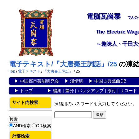
電脳瓦崗寨
でんの
The Electric Wag
～趣味人・千田大
電子テキスト/『大唐秦王詞話』/25
の凍
Top
/
電子テキスト
/
『大唐秦王詞話』
/ 25
▶
中国都市芸能研究会
▶
漢情研
▶
中国古典戯曲DB
▶
トップ
▶
編集
|
差分
|
バックアップ
|
添付
|
リロード
サイト内検索
凍結用のパスワードを入力してください。
AND検索
OR検索
外部検索