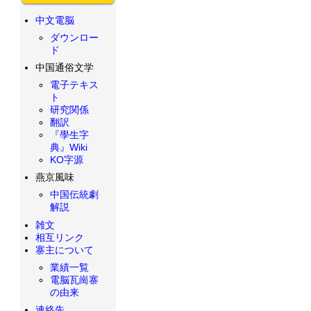
中文電脳
ダウンロー
ド
中国通俗文学
電子テキス
ト
研究関係
翻訳
『學生字
典』Wiki
KO字源
燕京風味
中国伝統劇
解説
雑文
相互リンク
寨主について
業績一覧
電脳瓦崗寨
の由来
連絡先