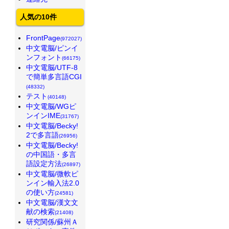
人気の10件
FrontPage
(972027)
中文電脳/ピンイ
ンフォント
(66175)
中文電脳/UTF-8
で簡単多言語CGI
(48332)
テスト
(40148)
中文電脳/WGピ
ンインIME
(31767)
中文電脳/Becky!
2で多言語
(26956)
中文電脳/Becky!
の中国語・多言
語設定方法
(26897)
中文電脳/微軟ピ
ンイン輸入法2.0
の使い方
(24581)
中文電脳/漢文文
献の検索
(21408)
研究関係/蘇州Ａ