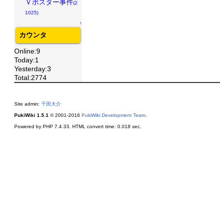
Ｖポスター事件
(2
1025)
↑
カウンタ
Online:9
Today:1
Yesterday:3
Total:2774
Site admin:
千田大介
PukiWiki 1.5.1
© 2001-2016
PukiWiki Development Team
.
Powered by PHP 7.4.33. HTML convert time: 0.018 sec.