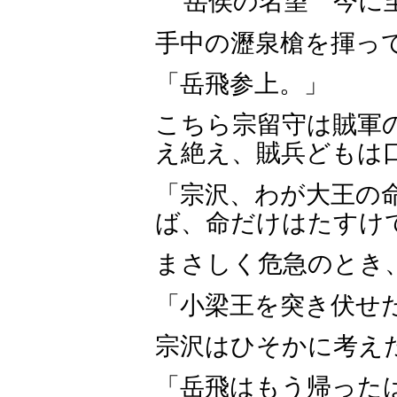
岳侯の名望 今に
手中の瀝泉槍を揮っ
「岳飛参上。」
こちら宗留守は賊軍
え絶え、賊兵どもは
「宗沢、わが大王の
ば、命だけはたすけ
まさしく危急のとき
「小梁王を突き伏せ
宗沢はひそかに考え
「岳飛はもう帰った