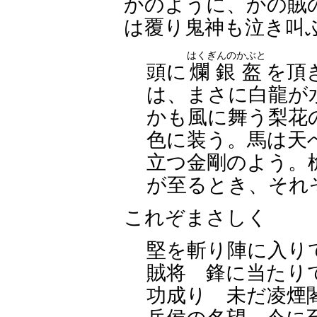
かのように、かの賊
は覆り鬼神も泣き叫
はくぎんのかぶと
頭に
爛銀盔
を頂
は、まさに白龍が
かも風に舞う梨花
色に装う。馬は天
立つ金剛のよう。
が至るとき、それ
これぞまさしく
堅を斬り陣に入り
賊将 鋒に当たり
功成り 未だ凌煙