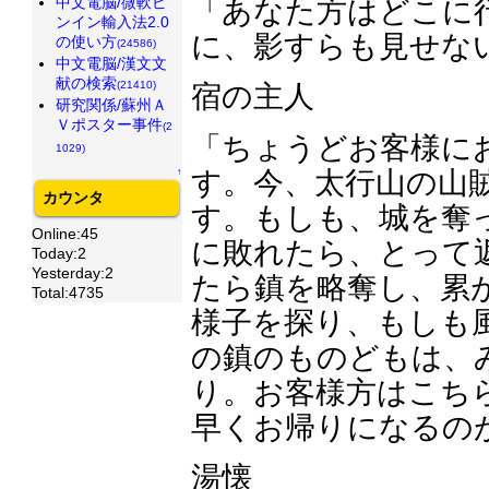
中文電脳/微軟ピ
「あなた方はどこに
ンイン輸入法2.0
に、影すらも見せな
の使い方
(24586)
中文電脳/漢文文
献の検索
(21410)
宿の主人
研究関係/蘇州Ａ
Ｖポスター事件
(2
「ちょうどお客様に
1029)
↑
す。今、太行山の山
カウンタ
す。もしも、城を奪
Online:45
に敗れたら、とって
Today:2
Yesterday:2
たら鎮を略奪し、累
Total:4735
様子を探り、もしも
の鎮のものどもは、
り。お客様方はこち
早くお帰りになるの
湯懐