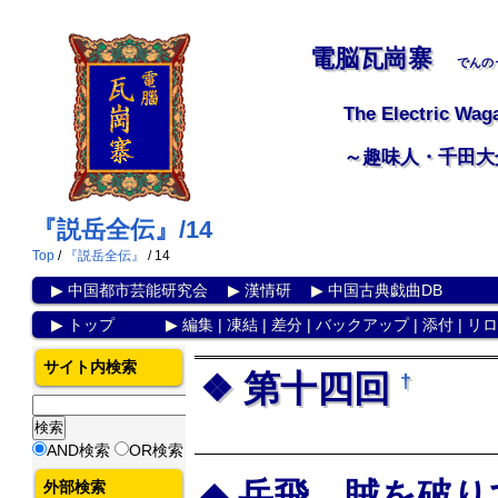
電脳瓦崗寨
でんの
The Electric Wag
～趣味人・千田大
『説岳全伝』/14
Top
/
『説岳全伝』
/ 14
▶
中国都市芸能研究会
▶
漢情研
▶
中国古典戯曲DB
▶
トップ
▶
編集
|
凍結
|
差分
|
バックアップ
|
添付
|
リロ
サイト内検索
第十四回
†
AND検索
OR検索
岳飛 賊を破り
外部検索