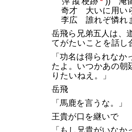
萍蹤
梗跡
)) 淹
奇才 大いに用い
李広 誰れぞ憐れ
岳飛ら兄弟五人は、
てがたいことを話し
「功名は得られなか
たよ。いつかあの朝
りたいねえ。」
岳飛
「馬鹿を言うな。」
王貴が口を継いで
「もし兄貴がいなか