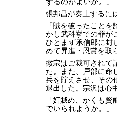
ずるのがよいか。」
張邦昌が奏上するに
「賊を破ったことを
かし武科挙での罪が
ひとまず承信郎に封
めて昇進・恩賞を取
徽宗はご裁可されて
た。また、戸部に命
兵を貯えさせ、その
退出した。宗沢は心
「奸賊め、かくも賢
でいられようか。」