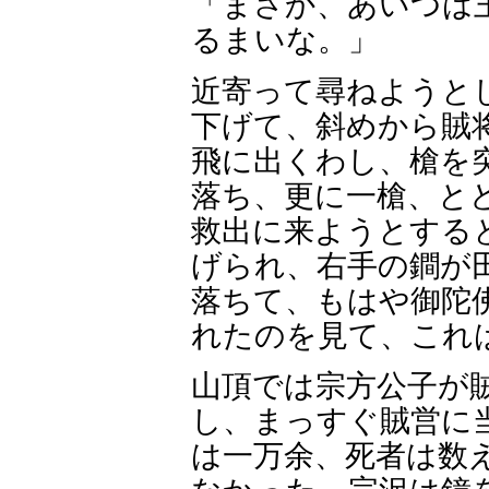
「まさか、あいつは
るまいな。」
近寄って尋ねようと
下げて、斜めから賊
飛に出くわし、槍を
落ち、更に一槍、と
救出に来ようとする
げられ、右手の鐧が
落ちて、もはや御陀
れたのを見て、これ
山頂では宗方公子が
し、まっすぐ賊営に
は一万余、死者は数