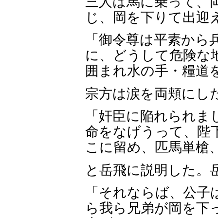
三人は馬に乗って、
じ、岡を下りて出迎
「御令尊は平素から
に、どうして危険な
囲まれ水の手・糧道
宗方は涙を両頬にし
「奸臣に陥れられま
命をなげうって、陛
こに留め、匹馬単槍
と岳飛に説明した。
「それならば、公子
ら我ら兄弟が岡を下