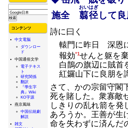
おいはぎ
施全
翦径
して良
コンテンツ
詩に曰く
中文電脳
轅門に昨日 深恩
ダウンロー
ド
報効
*1
せんと躯を
中国通俗文学
白鵲の旗辺に賊首
電子テキス
ト
紅鑼山下に良朋を
研究関係
翻訳
さて、かの宗留守閣
『學生字
典』Wiki
死を賭した。衆寡敵
KO字源
しきりの乱れ箭を発
燕京風味
中国伝統劇
あろうか。王善が生
解説
命を失わずに済んだ
雑文