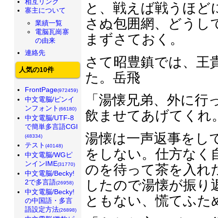
相互リンク
と、戦えば戦うほど
寨主について
さぬ包囲網、どうし
業績一覧
電脳瓦崗寨
まずさておく。
の由来
連絡先
さて昭豊鎮では、王
人気の10件
た。岳飛
FrontPage
(972459)
「湯懐兄弟、外に行
中文電脳/ピンイ
ンフォント
(66180)
飲ませてあげてくれ
中文電脳/UTF-8
で簡単多言語CGI
湯懐は一声返事をし
(48334)
テスト
(40148)
をしない。仕方なく
中文電脳/WGピ
ンインIME
(31770)
のを待って茶を入れ
中文電脳/Becky!
したので湯懐が振り
2で多言語
(26958)
中文電脳/Becky!
ともない、慌てふた
の中国語・多言
語設定方法
(26898)