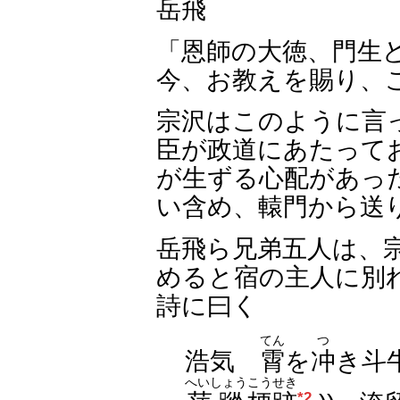
岳飛
「恩師の大徳、門生
今、お教えを賜り、
宗沢はこのように言
臣が政道にあたって
が生ずる心配があっ
い含め、轅門から送
岳飛ら兄弟五人は、
めると宿の主人に別
詩に曰く
てん
つ
浩気
霄
を
冲
き斗
へいしょう
こうせき
*2