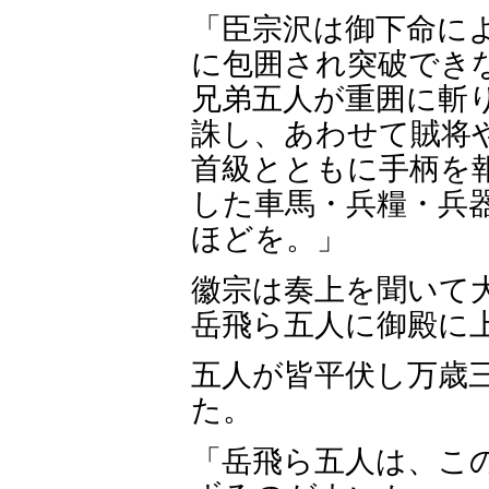
「臣宗沢は御下命に
に包囲され突破でき
兄弟五人が重囲に斬
誅し、あわせて賊将
首級とともに手柄を
した車馬・兵糧・兵
ほどを。」
徽宗は奏上を聞いて
岳飛ら五人に御殿に
五人が皆平伏し万歳
た。
「岳飛ら五人は、こ