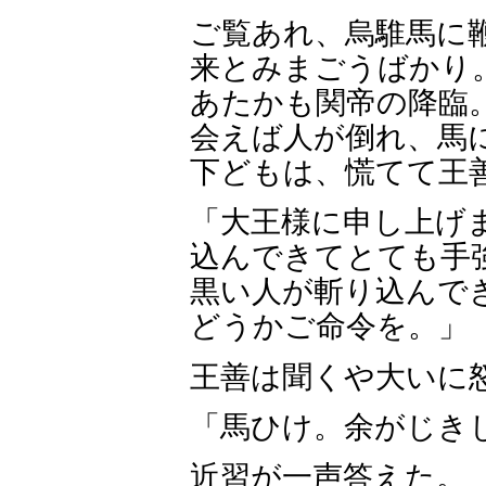
ご覧あれ、烏騅馬に
来とみまごうばかり
あたかも関帝の降臨
会えば人が倒れ、馬
下どもは、慌てて王
「大王様に申し上げ
込んできてとても手
黒い人が斬り込んで
どうかご命令を。」
王善は聞くや大いに
「馬ひけ。余がじき
近習が一声答えた。