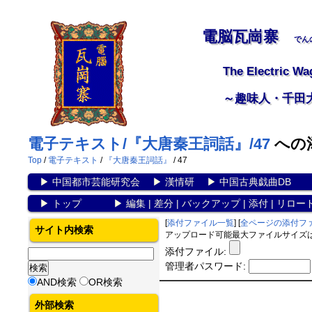
電脳瓦崗寨
でん
The Electric Wa
～趣味人・千田
電子テキスト/『大唐秦王詞話』/47
への
Top
/
電子テキスト
/
『大唐秦王詞話』
/ 47
▶
中国都市芸能研究会
▶
漢情研
▶
中国古典戯曲DB
▶
トップ
▶
編集
|
差分
|
バックアップ
|
添付
|
リロー
[
添付ファイル一覧
] [
全ページの添付フ
サイト内検索
アップロード可能最大ファイルサイズは 1
添付ファイル:
管理者パスワード:
AND検索
OR検索
外部検索