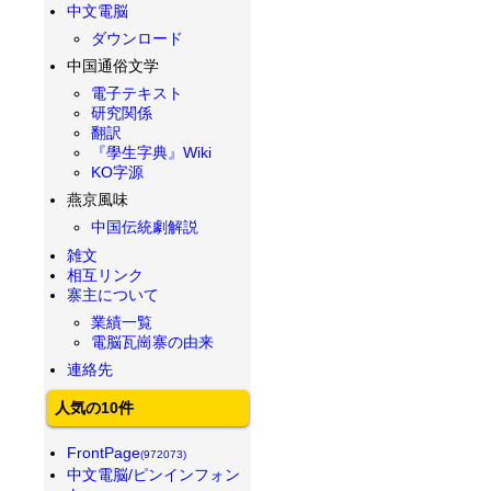
中文電脳
ダウンロード
中国通俗文学
電子テキスト
研究関係
翻訳
『學生字典』Wiki
KO字源
燕京風味
中国伝統劇解説
雑文
相互リンク
寨主について
業績一覧
電脳瓦崗寨の由来
連絡先
人気の10件
FrontPage
(972073)
中文電脳/ピンインフォン