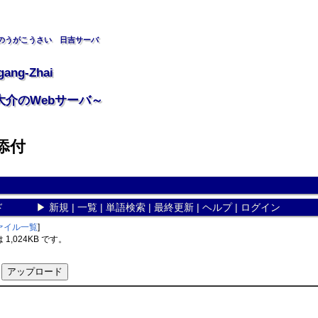
のうがこうさい 日吉サーバ
gang-Zhai
大介のWebサーバ～
添付
ド
▶
新規
|
一覧
|
単語検索
|
最終更新
|
ヘルプ
|
ログイン
ァイル一覧
]
,024KB です。