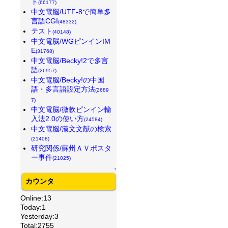
ト
(66177)
中文電脳/UTF-8で簡単多
言語CGI
(48332)
テスト
(40148)
中文電脳/WGピンインIM
E
(31768)
中文電脳/Becky!2で多言
語
(26957)
中文電脳/Becky!の中国
語・多言語設定方法
(2689
7)
中文電脳/微軟ピンイン輸
入法2.0の使い方
(24584)
中文電脳/漢文文献の検索
(21408)
研究関係/蘇州ＡＶポスタ
ー事件
(21025)
↑
カウンタ
Online:13
Today:1
Yesterday:3
Total:2755