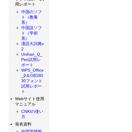
用レポート
中国のソフ
ト（教養
系）
中国語ソフ
ト（学術
系）
漢語大詞典v
2
Unihan_Q_
Pen試用レ
ポート
WPS_Office
_β＆GB180
30フォント
試用レポー
ト
Webサイト使用
マニュアル
CNKIの使い
方
発表資料
中国学情報