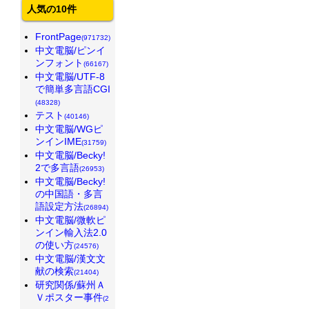
人気の10件
FrontPage
(971732)
中文電脳/ピンイ
ンフォント
(66167)
中文電脳/UTF-8
で簡単多言語CGI
(48328)
テスト
(40146)
中文電脳/WGピ
ンインIME
(31759)
中文電脳/Becky!
2で多言語
(26953)
中文電脳/Becky!
の中国語・多言
語設定方法
(26894)
中文電脳/微軟ピ
ンイン輸入法2.0
の使い方
(24576)
中文電脳/漢文文
献の検索
(21404)
研究関係/蘇州Ａ
Ｖポスター事件
(2