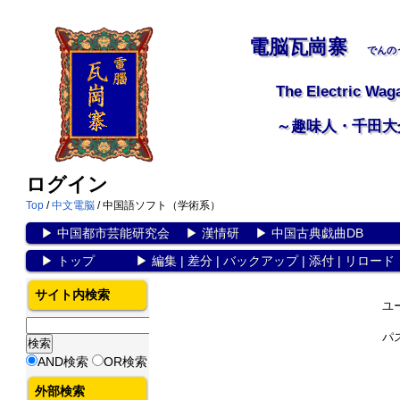
電脳瓦崗寨
でんの
The Electric Wag
～趣味人・千田大
ログイン
Top
/
中文電脳
/ 中国語ソフト（学術系）
▶
中国都市芸能研究会
▶
漢情研
▶
中国古典戯曲DB
▶
トップ
▶
編集
|
差分
|
バックアップ
|
添付
|
リロード
サイト内検索
ユ
パ
AND検索
OR検索
外部検索