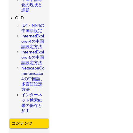
化の現状と
課題
OLD
IE4・NN4の
中国語設定
InternetExol
orer4の中国
語設定方法
InternetExpl
orer5の中国
語設定方法
NetscapeCo
mmunicator
4の中国語、
多言語設定
方法
インターネ
ット検索結
果の保存と
加工
コンテンツ