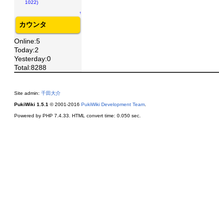
1022)
↑
カウンタ
Online:5
Today:2
Yesterday:0
Total:8288
Site admin:
千田大介
PukiWiki 1.5.1
© 2001-2016
PukiWiki Development Team
.
Powered by PHP 7.4.33. HTML convert time: 0.050 sec.