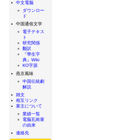
中文電脳
ダウンロー
ド
中国通俗文学
電子テキス
ト
研究関係
翻訳
『學生字
典』Wiki
KO字源
燕京風味
中国伝統劇
解説
雑文
相互リンク
寨主について
業績一覧
電脳瓦崗寨
の由来
連絡先