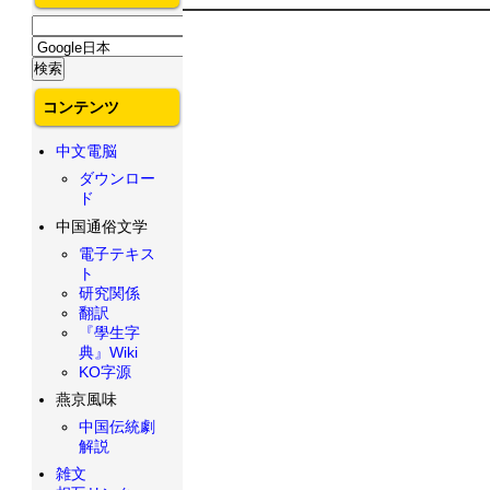
コンテンツ
中文電脳
ダウンロー
ド
中国通俗文学
電子テキス
ト
研究関係
翻訳
『學生字
典』Wiki
KO字源
燕京風味
中国伝統劇
解説
雑文