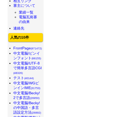
相互リンク
寨主について
業績一覧
電脳瓦崗寨
の由来
連絡先
人気の10件
FrontPage
(971472)
中文電脳/ピンイ
ンフォント
(66155)
中文電脳/UTF-8
で簡単多言語CGI
(48326)
テスト
(40144)
中文電脳/WGピ
ンインIME
(31753)
中文電脳/Becky!
2で多言語
(26950)
中文電脳/Becky!
の中国語・多言
語設定方法
(26892)