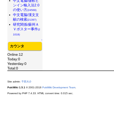
中文電脳/微軟ピ
ンイン輸入法2.0
の使い方
(24569)
中文電脳/漢文文
献の検索
(21397)
研究関係/蘇州Ａ
Ｖポスター事件
(2
1018)
↑
カウンタ
Online:12
Today:0
Yesterday:0
Total:0
Site admin:
千田大介
PukiWiki 1.5.1
© 2001-2016
PukiWiki Development Team
.
Powered by PHP 7.4.33. HTML convert time: 0.015 sec.