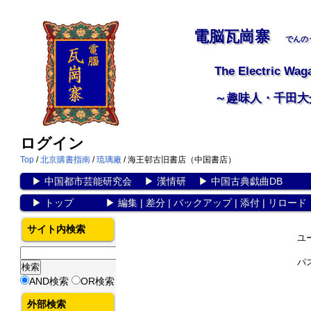
電脳瓦崗寨
でんの
The Electric Wag
～趣味人・千田大
ログイン
Top
/
北京購書指南
/
琉璃廠
/ 海王邨古旧書店（中国書店）
▶
中国都市芸能研究会
▶
漢情研
▶
中国古典戯曲DB
▶
トップ
▶
編集
|
差分
|
バックアップ
|
添付
|
リロード
サイト内検索
ユ
パ
AND検索
OR検索
外部検索