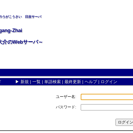
のうがこうさい 日吉サーバ
gang-Zhai
大介のWebサーバ～
ド
▶
新規
|
一覧
|
単語検索
|
最終更新
|
ヘルプ
|
ログイン
ユーザー名:
パスワード: