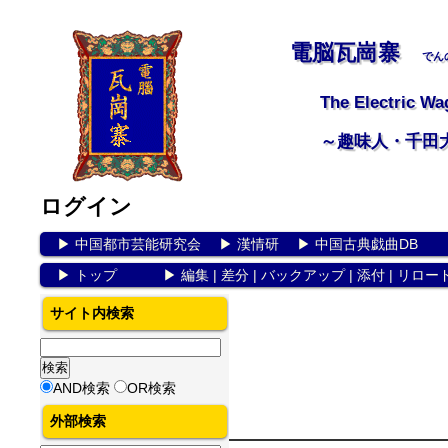
電脳瓦崗寨
でん
The Electric Wa
～趣味人・千田
ログイン
▶
中国都市芸能研究会
▶
漢情研
▶
中国古典戯曲DB
▶
トップ
▶
編集
|
差分
|
バックアップ
|
添付
|
リロー
サイト内検索
AND検索
OR検索
外部検索