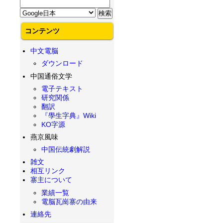
コンテンツ
中文電脳
ダウンロード
中国通俗文学
電子テキスト
研究関係
翻訳
『學生字典』Wiki
KO字源
燕京風味
中国伝統劇解説
雑文
相互リンク
寨主について
業績一覧
電脳瓦崗寨の由来
連絡先