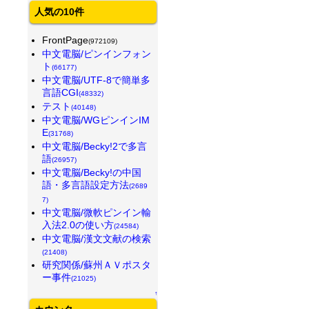
人気の10件
FrontPage
(972109)
中文電脳/ピンインフォン
ト
(66177)
中文電脳/UTF-8で簡単多
言語CGI
(48332)
テスト
(40148)
中文電脳/WGピンインIM
E
(31768)
中文電脳/Becky!2で多言
語
(26957)
中文電脳/Becky!の中国
語・多言語設定方法
(2689
7)
中文電脳/微軟ピンイン輸
入法2.0の使い方
(24584)
中文電脳/漢文文献の検索
(21408)
研究関係/蘇州ＡＶポスタ
ー事件
(21025)
↑