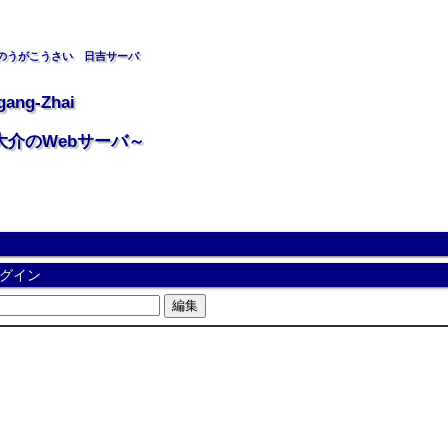
のうがこうさい 日吉サーバ
gang-Zhai
大介のWebサーバ～
グイン