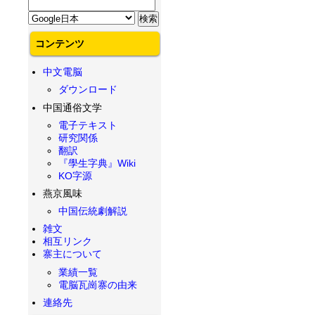
コンテンツ
中文電脳
ダウンロード
中国通俗文学
電子テキスト
研究関係
翻訳
『學生字典』Wiki
KO字源
燕京風味
中国伝統劇解説
雑文
相互リンク
寨主について
業績一覧
電脳瓦崗寨の由来
連絡先