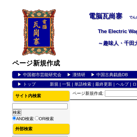
電脳瓦崗寨
でん
The Electric Wa
～趣味人・千田
ページ新規作成
▶
中国都市芸能研究会
▶
漢情研
▶
中国古典戯曲DB
▶
トップ
新規
|
一覧
|
単語検索
|
最終更新
|
ヘルプ
|
ロ
ページ新規作成:
サイト内検索
AND検索
OR検索
外部検索