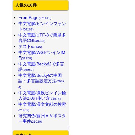
人気の10件
FrontPage
(971612)
中文電脳/ピンインフォン
ト
(66162)
中文電脳/UTF-8で簡単多
言語CGI
(48328)
テスト
(40145)
中文電脳/WGピンインIM
E
(31758)
中文電脳/Becky!2で多言
語
(26952)
中文電脳/Becky!の中国
語・多言語設定方法
(2689
4)
中文電脳/微軟ピンイン輸
入法2.0の使い方
(24574)
中文電脳/漢文文献の検索
(21402)
研究関係/蘇州ＡＶポスタ
ー事件
(21020)
↑