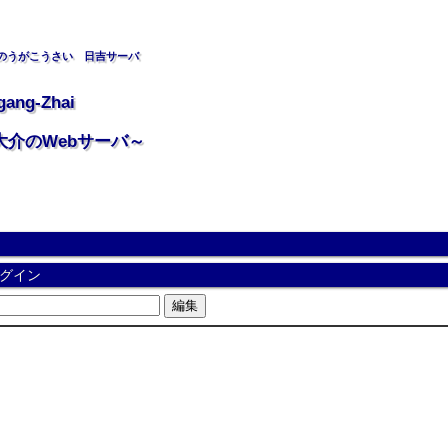
のうがこうさい 日吉サーバ
gang-Zhai
大介のWebサーバ～
グイン