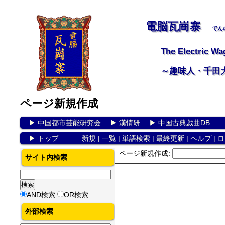
電脳瓦崗寨
でん
The Electric Wa
～趣味人・千田
ページ新規作成
▶
中国都市芸能研究会
▶
漢情研
▶
中国古典戯曲DB
▶
トップ
新規
|
一覧
|
単語検索
|
最終更新
|
ヘルプ
|
ロ
ページ新規作成:
サイト内検索
AND検索
OR検索
外部検索