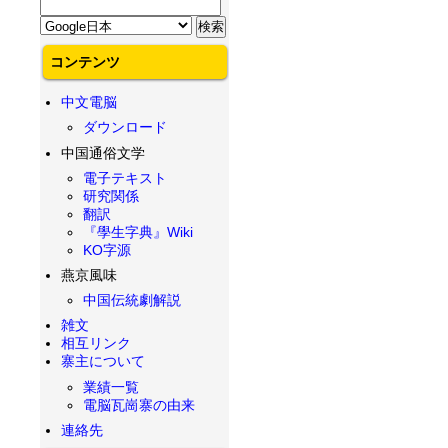
コンテンツ
中文電脳
ダウンロード
中国通俗文学
電子テキスト
研究関係
翻訳
『學生字典』Wiki
KO字源
燕京風味
中国伝統劇解説
雑文
相互リンク
寨主について
業績一覧
電脳瓦崗寨の由来
連絡先