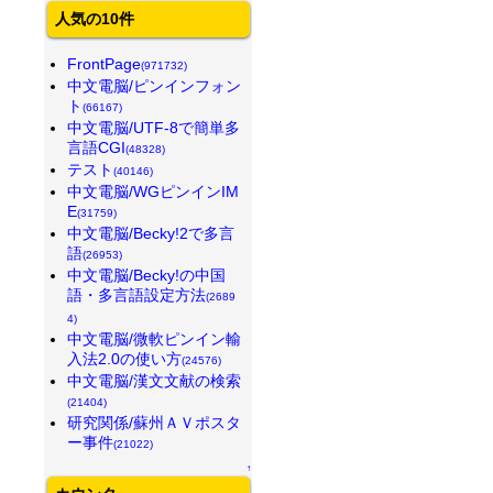
人気の10件
FrontPage
(971732)
中文電脳/ピンインフォン
ト
(66167)
中文電脳/UTF-8で簡単多
言語CGI
(48328)
テスト
(40146)
中文電脳/WGピンインIM
E
(31759)
中文電脳/Becky!2で多言
語
(26953)
中文電脳/Becky!の中国
語・多言語設定方法
(2689
4)
中文電脳/微軟ピンイン輸
入法2.0の使い方
(24576)
中文電脳/漢文文献の検索
(21404)
研究関係/蘇州ＡＶポスタ
ー事件
(21022)
↑