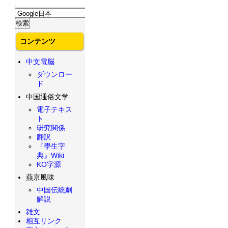
コンテンツ
中文電脳
ダウンロー
ド
中国通俗文学
電子テキス
ト
研究関係
翻訳
『學生字
典』Wiki
KO字源
燕京風味
中国伝統劇
解説
雑文
相互リンク