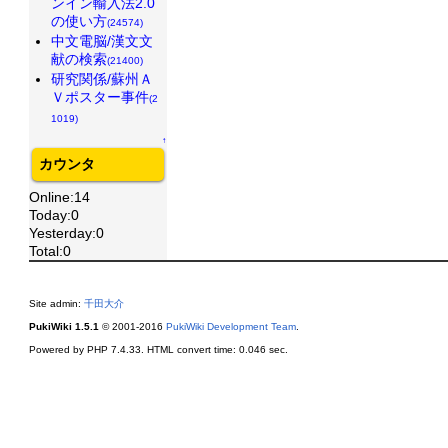
ンイン輸入法2.0
の使い方
(24574)
中文電脳/漢文文
献の検索
(21400)
研究関係/蘇州Ａ
Ｖポスター事件
(2
1019)
↑
カウンタ
Online:14
Today:0
Yesterday:0
Total:0
Site admin:
千田大介
PukiWiki 1.5.1
© 2001-2016
PukiWiki Development Team
.
Powered by PHP 7.4.33. HTML convert time: 0.046 sec.