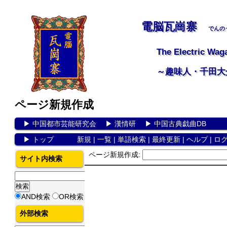
電脳瓦崗寨
でんの
The Electric Wag
～趣味人・千田大
ページ新規作成
▶
中国都市芸能研究会
▶
漢情研
▶
中国古典戯曲DB
▶
トップ
新規
|
一覧
|
単語検索
|
最終更新
|
ヘルプ
|
ロ
ページ新規作成:
サイト内検索
AND検索
OR検索
外部検索