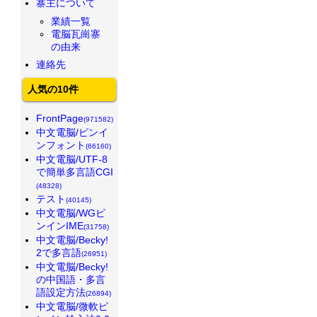
寨主について
業績一覧
電脳瓦崗寨
の由来
連絡先
人気の10件
FrontPage
(971582)
中文電脳/ピンイ
ンフォント
(66160)
中文電脳/UTF-8
で簡単多言語CGI
(48328)
テスト
(40145)
中文電脳/WGピ
ンインIME
(31758)
中文電脳/Becky!
2で多言語
(26951)
中文電脳/Becky!
の中国語・多言
語設定方法
(26894)
中文電脳/微軟ピ