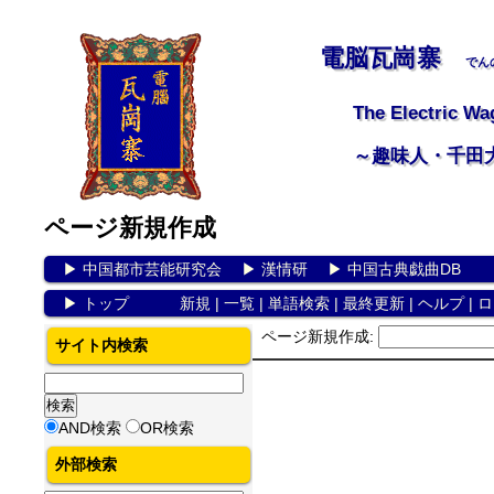
電脳瓦崗寨
でん
The Electric Wa
～趣味人・千田
ページ新規作成
▶
中国都市芸能研究会
▶
漢情研
▶
中国古典戯曲DB
▶
トップ
新規
|
一覧
|
単語検索
|
最終更新
|
ヘルプ
|
ロ
ページ新規作成:
サイト内検索
AND検索
OR検索
外部検索