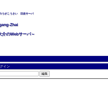
のうがこうさい 日吉サーバ
gang-Zhai
大介のWebサーバ～
グイン