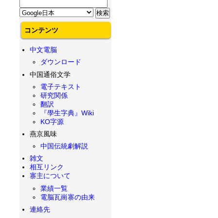
コンテンツ
中文電脳
ダウンロード
中国通俗文学
電子テキスト
研究関係
翻訳
『學生字典』Wiki
KO字源
燕京風味
中国伝統劇解説
雑文
相互リンク
寨主について
業績一覧
電脳瓦崗寨の由来
連絡先