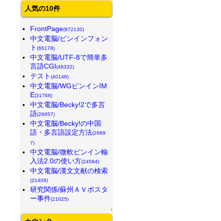
人気の10件
FrontPage
(972130)
中文電脳/ピンインフォン
ト
(66178)
中文電脳/UTF-8で簡単多
言語CGI
(48332)
テスト
(40148)
中文電脳/WGピンインIM
E
(31768)
中文電脳/Becky!2で多言
語
(26957)
中文電脳/Becky!の中国
語・多言語設定方法
(2689
7)
中文電脳/微軟ピンイン輸
入法2.0の使い方
(24584)
中文電脳/漢文文献の検索
(21409)
研究関係/蘇州ＡＶポスタ
ー事件
(21025)
↑