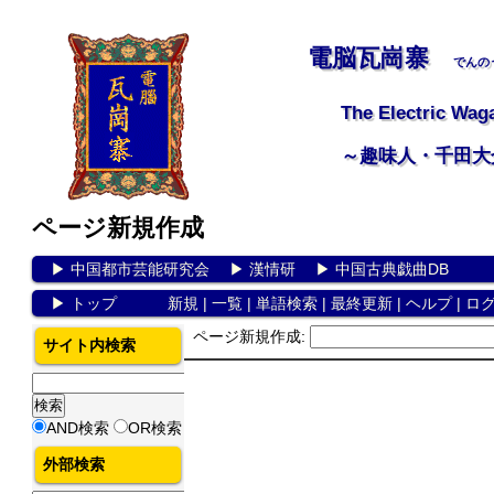
電脳瓦崗寨
でんの
The Electric Wag
～趣味人・千田大
ページ新規作成
▶
中国都市芸能研究会
▶
漢情研
▶
中国古典戯曲DB
▶
トップ
新規
|
一覧
|
単語検索
|
最終更新
|
ヘルプ
|
ロ
ページ新規作成:
サイト内検索
AND検索
OR検索
外部検索