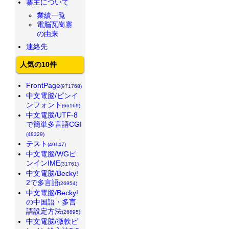
寨主について
業績一覧
電脳瓦崗寨
の由来
連絡先
人気の10件
FrontPage
(971768)
中文電脳/ピンイ
ンフォント
(66169)
中文電脳/UTF-8
で簡単多言語CGI
(48329)
テスト
(40147)
中文電脳/WGピ
ンインIME
(31761)
中文電脳/Becky!
2で多言語
(26954)
中文電脳/Becky!
の中国語・多言
語設定方法
(26895)
中文電脳/微軟ピ