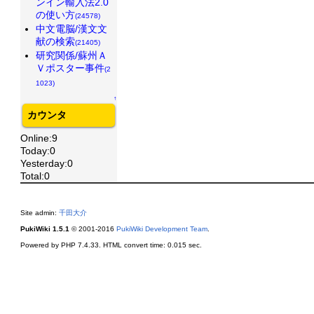
ンイン輸入法2.0
の使い方
(24578)
中文電脳/漢文文
献の検索
(21405)
研究関係/蘇州Ａ
Ｖポスター事件
(2
1023)
↑
カウンタ
Online:9
Today:0
Yesterday:0
Total:0
Site admin:
千田大介
PukiWiki 1.5.1
© 2001-2016
PukiWiki Development Team
.
Powered by PHP 7.4.33. HTML convert time: 0.015 sec.