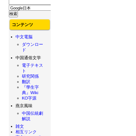
コンテンツ
中文電脳
ダウンロー
ド
中国通俗文学
電子テキス
ト
研究関係
翻訳
『學生字
典』Wiki
KO字源
燕京風味
中国伝統劇
解説
雑文
相互リンク