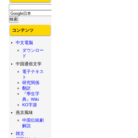
コンテンツ
中文電脳
ダウンロー
ド
中国通俗文学
電子テキス
ト
研究関係
翻訳
『學生字
典』Wiki
KO字源
燕京風味
中国伝統劇
解説
雑文