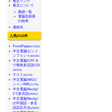
相互リンク
寨主について
業績一覧
電脳瓦崗寨
の由来
連絡先
人気の10件
FrontPage
(971582)
中文電脳/ピンイ
ンフォント
(66160)
中文電脳/UTF-8
で簡単多言語CGI
(48328)
テスト
(40145)
中文電脳/WGピ
ンインIME
(31758)
中文電脳/Becky!
2で多言語
(26951)
中文電脳/Becky!
の中国語・多言
語設定方法
(26894)