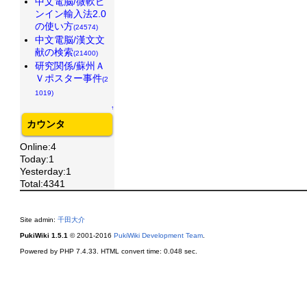
中文電脳/微軟ピ
ンイン輸入法2.0
の使い方
(24574)
中文電脳/漢文文
献の検索
(21400)
研究関係/蘇州Ａ
Ｖポスター事件
(2
1019)
↑
カウンタ
Online:4
Today:1
Yesterday:1
Total:4341
Site admin:
千田大介
PukiWiki 1.5.1
© 2001-2016
PukiWiki Development Team
.
Powered by PHP 7.4.33. HTML convert time: 0.048 sec.