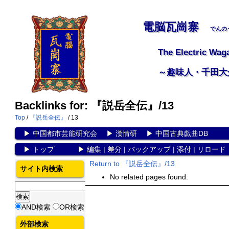
電脳瓦崗寨
でんの
The Electric Wag
～趣味人・千田大
Backlinks for: 『説岳全伝』/13
Top
/
『説岳全伝』
/ 13
▶
中国都市芸能研究会
▶
漢情研
▶
中国古典戯曲DB
▶
トップ
▶
編集
|
差分
|
バックアップ
|
添付
|
リロード
Return to 『説岳全伝』/13
サイト内検索
No related pages found.
AND検索
OR検索
外部検索