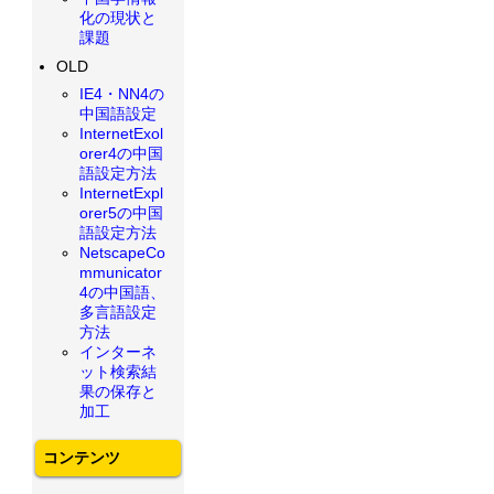
化の現状と
課題
OLD
IE4・NN4の
中国語設定
InternetExol
orer4の中国
語設定方法
InternetExpl
orer5の中国
語設定方法
NetscapeCo
mmunicator
4の中国語、
多言語設定
方法
インターネ
ット検索結
果の保存と
加工
コンテンツ