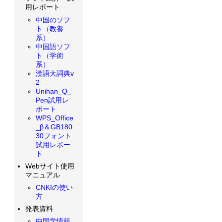
用レポート
中国のソフ
ト（教養
系）
中国語ソフ
ト（学術
系）
漢語大詞典v
2
Unihan_Q_
Pen試用レ
ポート
WPS_Office
_β＆GB180
30フォント
試用レポー
ト
Webサイト使用
マニュアル
CNKIの使い
方
発表資料
中国学情報