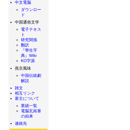
中文電脳
ダウンロー
ド
中国通俗文学
電子テキス
ト
研究関係
翻訳
『學生字
典』Wiki
KO字源
燕京風味
中国伝統劇
解説
雑文
相互リンク
寨主について
業績一覧
電脳瓦崗寨
の由来
連絡先