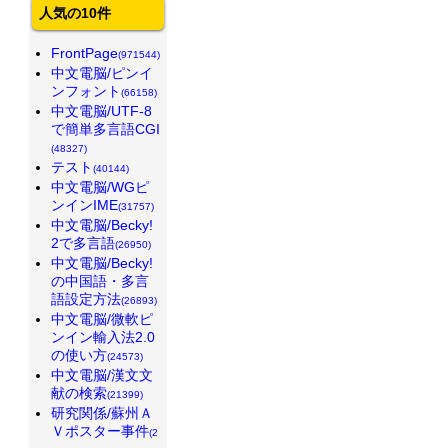
人気の10件
FrontPage
(971544)
中文電脳/ピンイ
ンフォント
(66158)
中文電脳/UTF-8
で簡単多言語CGI
(48327)
テスト
(40144)
中文電脳/WGピ
ンインIME
(31757)
中文電脳/Becky!
2で多言語
(26950)
中文電脳/Becky!
の中国語・多言
語設定方法
(26893)
中文電脳/微軟ピ
ンイン輸入法2.0
の使い方
(24573)
中文電脳/漢文文
献の検索
(21399)
研究関係/蘇州Ａ
Ｖポスター事件
(2