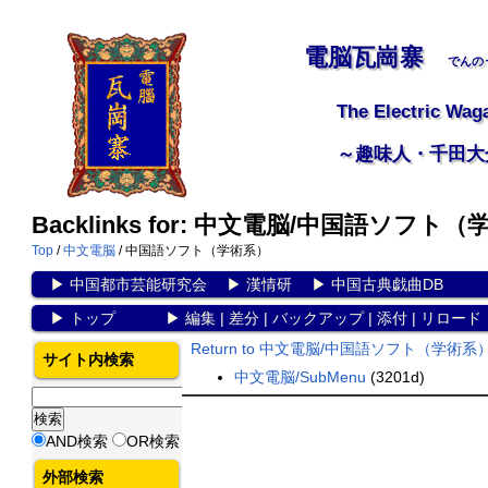
電脳瓦崗寨
でんの
The Electric Wag
～趣味人・千田大
Backlinks for: 中文電脳/中国語ソフト
Top
/
中文電脳
/ 中国語ソフト（学術系）
▶
中国都市芸能研究会
▶
漢情研
▶
中国古典戯曲DB
▶
トップ
▶
編集
|
差分
|
バックアップ
|
添付
|
リロード
Return to 中文電脳/中国語ソフト（学術系
サイト内検索
中文電脳/SubMenu
(3201d)
AND検索
OR検索
外部検索