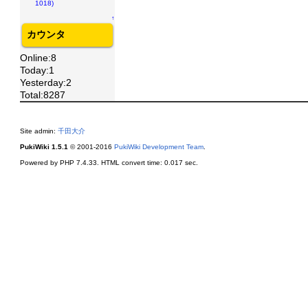
1018)
↑
カウンタ
Online:8
Today:1
Yesterday:2
Total:8287
Site admin:
千田大介
PukiWiki 1.5.1
© 2001-2016
PukiWiki Development Team
.
Powered by PHP 7.4.33. HTML convert time: 0.017 sec.