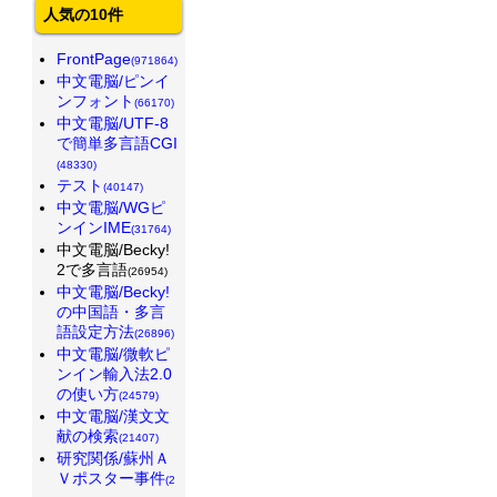
人気の10件
FrontPage
(971864)
中文電脳/ピンイ
ンフォント
(66170)
中文電脳/UTF-8
で簡単多言語CGI
(48330)
テスト
(40147)
中文電脳/WGピ
ンインIME
(31764)
中文電脳/Becky!
2で多言語
(26954)
中文電脳/Becky!
の中国語・多言
語設定方法
(26896)
中文電脳/微軟ピ
ンイン輸入法2.0
の使い方
(24579)
中文電脳/漢文文
献の検索
(21407)
研究関係/蘇州Ａ
Ｖポスター事件
(2