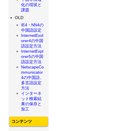
化の現状と
課題
OLD
IE4・NN4の
中国語設定
InternetExol
orer4の中国
語設定方法
InternetExpl
orer5の中国
語設定方法
NetscapeCo
mmunicator
4の中国語、
多言語設定
方法
インターネ
ット検索結
果の保存と
加工
コンテンツ