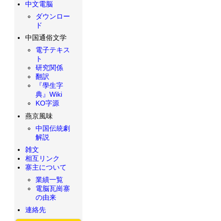
中文電脳
ダウンロー
ド
中国通俗文学
電子テキス
ト
研究関係
翻訳
『學生字
典』Wiki
KO字源
燕京風味
中国伝統劇
解説
雑文
相互リンク
寨主について
業績一覧
電脳瓦崗寨
の由来
連絡先