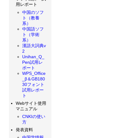
用レポート
中国のソフ
ト（教養
系）
中国語ソフ
ト（学術
系）
漢語大詞典v
2
Unihan_Q_
Pen試用レ
ポート
WPS_Office
_β＆GB180
30フォント
試用レポー
ト
Webサイト使用
マニュアル
CNKIの使い
方
発表資料
中国学情報