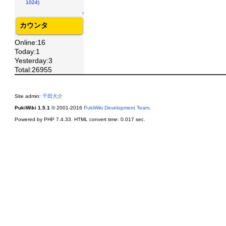
1024)
↑
カウンタ
Online:16
Today:1
Yesterday:3
Total:26955
Site admin:
千田大介
PukiWiki 1.5.1
© 2001-2016
PukiWiki Development Team
.
Powered by PHP 7.4.33. HTML convert time: 0.017 sec.