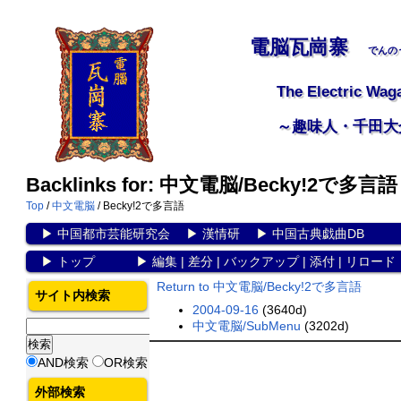
電脳瓦崗寨
でんの
The Electric Wag
～趣味人・千田大
Backlinks for: 中文電脳/Becky!2で多言語
Top
/
中文電脳
/ Becky!2で多言語
▶
中国都市芸能研究会
▶
漢情研
▶
中国古典戯曲DB
▶
トップ
▶
編集
|
差分
|
バックアップ
|
添付
|
リロード
Return to 中文電脳/Becky!2で多言語
サイト内検索
2004-09-16
(3640d)
中文電脳/SubMenu
(3202d)
AND検索
OR検索
外部検索