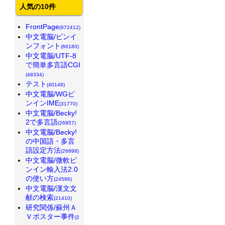
人気の10件
FrontPage
(972412)
中文電脳/ピンイ
ンフォント
(66180)
中文電脳/UTF-8
で簡単多言語CGI
(48334)
テスト
(40148)
中文電脳/WGピ
ンインIME
(31770)
中文電脳/Becky!
2で多言語
(26957)
中文電脳/Becky!
の中国語・多言
語設定方法
(26898)
中文電脳/微軟ピ
ンイン輸入法2.0
の使い方
(24586)
中文電脳/漢文文
献の検索
(21410)
研究関係/蘇州Ａ
Ｖポスター事件
(2