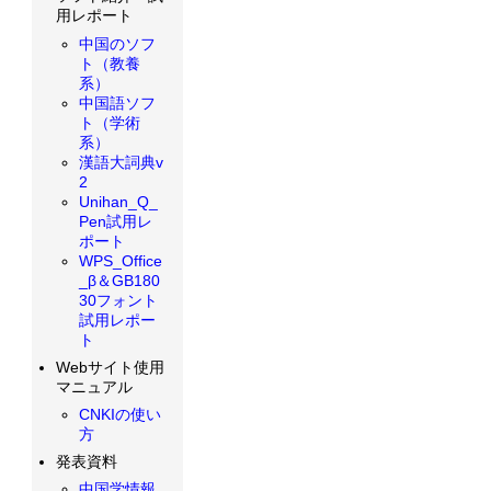
用レポート
中国のソフ
ト（教養
系）
中国語ソフ
ト（学術
系）
漢語大詞典v
2
Unihan_Q_
Pen試用レ
ポート
WPS_Office
_β＆GB180
30フォント
試用レポー
ト
Webサイト使用
マニュアル
CNKIの使い
方
発表資料
中国学情報