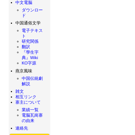
中文電脳
ダウンロー
ド
中国通俗文学
電子テキス
ト
研究関係
翻訳
『學生字
典』Wiki
KO字源
燕京風味
中国伝統劇
解説
雑文
相互リンク
寨主について
業績一覧
電脳瓦崗寨
の由来
連絡先