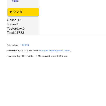
1028)
↑
カウンタ
Online:13
Today:1
Yesterday:0
Total:11783
Site admin:
千田大介
PukiWiki 1.5.1
© 2001-2016
PukiWiki Development Team
.
Powered by PHP 7.4.33. HTML convert time: 0.016 sec.