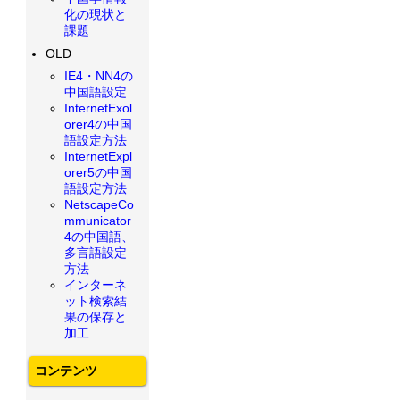
化の現状と
課題
OLD
IE4・NN4の
中国語設定
InternetExol
orer4の中国
語設定方法
InternetExpl
orer5の中国
語設定方法
NetscapeCo
mmunicator
4の中国語、
多言語設定
方法
インターネ
ット検索結
果の保存と
加工
コンテンツ