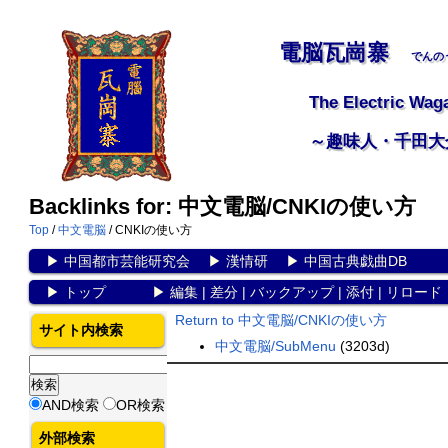
電脳瓦崗寨
でんの
The Electric Wag
～趣味人・千田大
Backlinks for: 中文電脳/CNKIの使い方
Top
/
中文電脳
/ CNKIの使い方
▶
中国都市芸能研究会
▶
漢情研
▶
中国古典戯曲DB
▶
トップ
▶
編集
|
差分
|
バックアップ
|
添付
|
リロード
Return to 中文電脳/CNKIの使い方
サイト内検索
中文電脳/SubMenu
(3203d)
AND検索
OR検索
外部検索