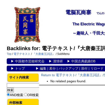
電脳瓦崗寨
でんの
The Electric Wag
～趣味人・千田大
Backlinks for: 電子テキスト/『大唐秦王
Top
/
電子テキスト
/
『大唐秦王詞話』
/ SubMenu
▶
中国都市芸能研究会
▶
漢情研
▶
中国古典戯曲DB
▶
トップ
▶
編集
|
差分
|
バックアップ
|
添付
|
リロード
Return to 電子テキスト/『大唐秦王詞話』/S
サイト内検索
No related pages found.
AND検索
OR検索
外部検索