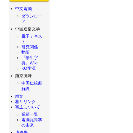
中文電脳
ダウンロー
ド
中国通俗文学
電子テキス
ト
研究関係
翻訳
『學生字
典』Wiki
KO字源
燕京風味
中国伝統劇
解説
雑文
相互リンク
寨主について
業績一覧
電脳瓦崗寨
の由来
連絡先