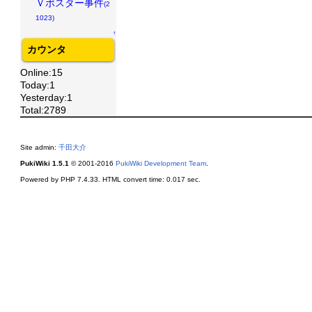
Ｖポスター事件
(2
1023)
↑
カウンタ
Online:15
Today:1
Yesterday:1
Total:2789
Site admin:
千田大介
PukiWiki 1.5.1
© 2001-2016
PukiWiki Development Team
.
Powered by PHP 7.4.33. HTML convert time: 0.017 sec.