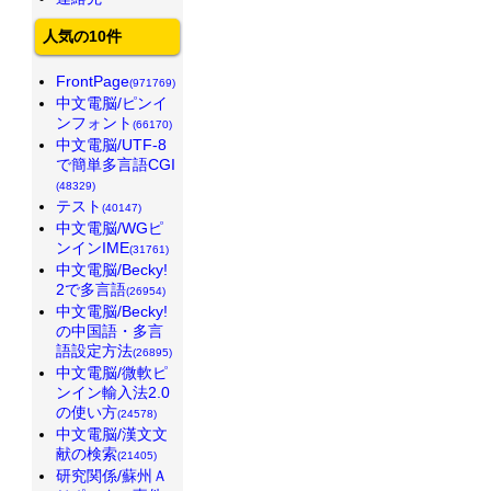
人気の10件
FrontPage
(971769)
中文電脳/ピンイ
ンフォント
(66170)
中文電脳/UTF-8
で簡単多言語CGI
(48329)
テスト
(40147)
中文電脳/WGピ
ンインIME
(31761)
中文電脳/Becky!
2で多言語
(26954)
中文電脳/Becky!
の中国語・多言
語設定方法
(26895)
中文電脳/微軟ピ
ンイン輸入法2.0
の使い方
(24578)
中文電脳/漢文文
献の検索
(21405)
研究関係/蘇州Ａ