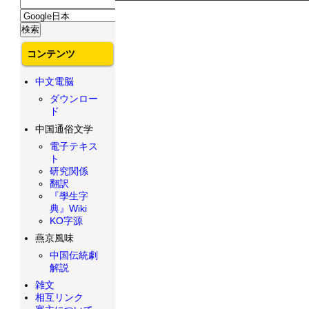
コンテンツ
中文電脳
ダウンロー
ド
中国通俗文学
電子テキス
ト
研究関係
翻訳
『學生字
典』Wiki
KO字源
燕京風味
中国伝統劇
解説
雑文
相互リンク