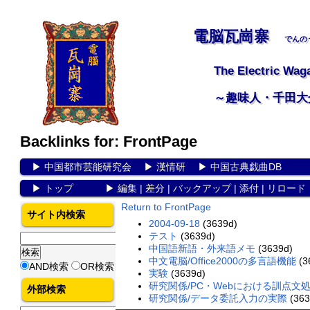
電脳瓦崗寨
でんの
The Electric Wag
～趣味人・千田大
Backlinks for: FrontPage
▶
中国都市芸能研究会
▶
漢情研
▶
中国古典戯曲DB
▶
トップ
▶
編集
|
差分
|
バックアップ
|
添付
|
リロード
Return to FrontPage
サイト内検索
2004-09-18
(3639d)
テスト
(3639d)
中国語新語・外来語メモ
(3639d)
中文電脳/Office2000の多言語機能
(3
AND検索
OR検索
実験
(3639d)
研究関係/PC・Webにおける訓点文
外部検索
研究関係/データ委託入力の実際
(363