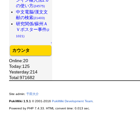
の使い方
(24575)
中文電脳/漢文文
献の検索
(21403)
研究関係/蘇州Ａ
Ｖポスター事件
(2
1021)
↑
カウンタ
Online:20
Today:125
Yesterday:214
Total:971682
Site admin:
千田大介
PukiWiki 1.5.1
© 2001-2016
PukiWiki Development Team
.
Powered by PHP 7.4.33. HTML convert time: 0.013 sec.