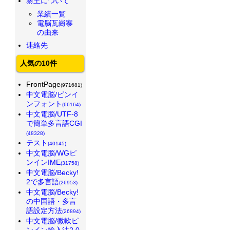
寨主について
業績一覧
電脳瓦崗寨
の由来
連絡先
人気の10件
FrontPage
(971681)
中文電脳/ピンイ
ンフォント
(66164)
中文電脳/UTF-8
で簡単多言語CGI
(48328)
テスト
(40145)
中文電脳/WGピ
ンインIME
(31758)
中文電脳/Becky!
2で多言語
(26953)
中文電脳/Becky!
の中国語・多言
語設定方法
(26894)
中文電脳/微軟ピ
ンイン輸入法2.0