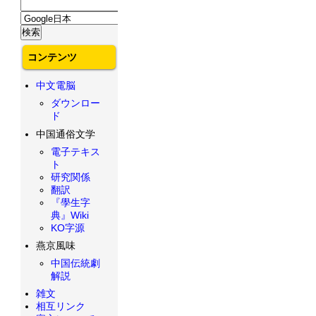
コンテンツ
中文電脳
ダウンロー
ド
中国通俗文学
電子テキス
ト
研究関係
翻訳
『學生字
典』Wiki
KO字源
燕京風味
中国伝統劇
解説
雑文
相互リンク