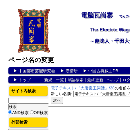
電脳瓦崗寨
でんの
The Electric Wag
～趣味人・千田大
ページ名の変更
▶
中国都市芸能研究会
▶
漢情研
▶
中国古典戯曲DB
▶
トップ
新規
|
一覧
|
単語検索
|
最終更新
|
ヘルプ
|
ロ
電子テキスト/『大唐秦王詞話』/26
の名前
サイト内検索
新しい名前:
AND検索
OR検索
外部検索