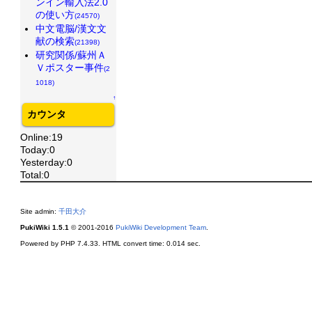
ンイン輸入法2.0
の使い方
(24570)
中文電脳/漢文文
献の検索
(21398)
研究関係/蘇州Ａ
Ｖポスター事件
(2
1018)
↑
カウンタ
Online:19
Today:0
Yesterday:0
Total:0
Site admin:
千田大介
PukiWiki 1.5.1
© 2001-2016
PukiWiki Development Team
.
Powered by PHP 7.4.33. HTML convert time: 0.014 sec.