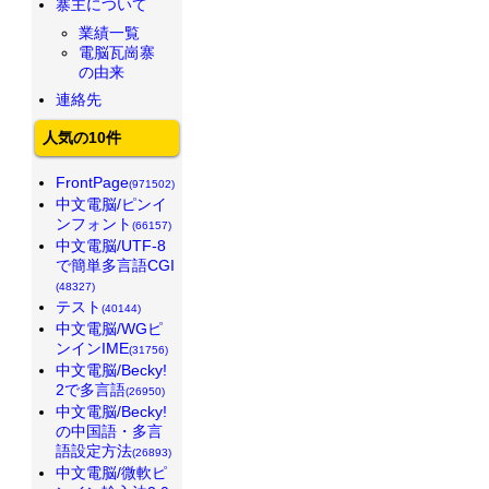
寨主について
業績一覧
電脳瓦崗寨
の由来
連絡先
人気の10件
FrontPage
(971502)
中文電脳/ピンイ
ンフォント
(66157)
中文電脳/UTF-8
で簡単多言語CGI
(48327)
テスト
(40144)
中文電脳/WGピ
ンインIME
(31756)
中文電脳/Becky!
2で多言語
(26950)
中文電脳/Becky!
の中国語・多言
語設定方法
(26893)
中文電脳/微軟ピ