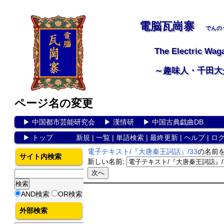
電脳瓦崗寨
でんの
The Electric Wag
～趣味人・千田大
ページ名の変更
▶
中国都市芸能研究会
▶
漢情研
▶
中国古典戯曲DB
▶
トップ
新規
|
一覧
|
単語検索
|
最終更新
|
ヘルプ
|
ロ
電子テキスト/『大唐秦王詞話』/33
の名前
サイト内検索
新しい名前:
AND検索
OR検索
外部検索