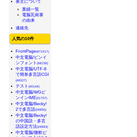
寨主について
業績一覧
電脳瓦崗寨
の由来
連絡先
人気の10件
FrontPage
(971517)
中文電脳/ピンイ
ンフォント
(66158)
中文電脳/UTF-8
で簡単多言語CGI
(48327)
テスト
(40144)
中文電脳/WGピ
ンインIME
(31757)
中文電脳/Becky!
2で多言語
(26950)
中文電脳/Becky!
の中国語・多言
語設定方法
(26893)
中文電脳/微軟ピ