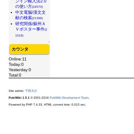
ンイン輸入法2.0
の使い方
(24570)
中文電脳/漢文文
献の検索
(21398)
研究関係/蘇州Ａ
Ｖポスター事件
(2
1018)
↑
カウンタ
Online:11
Today:0
Yesterday:0
Total:0
Site admin:
千田大介
PukiWiki 1.5.1
© 2001-2016
PukiWiki Development Team
.
Powered by PHP 7.4.33. HTML convert time: 0.015 sec.