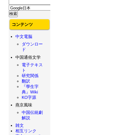
コンテンツ
中文電脳
ダウンロー
ド
中国通俗文学
電子テキス
ト
研究関係
翻訳
『學生字
典』Wiki
KO字源
燕京風味
中国伝統劇
解説
雑文
相互リンク