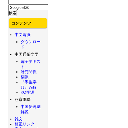
コンテンツ
中文電脳
ダウンロー
ド
中国通俗文学
電子テキス
ト
研究関係
翻訳
『學生字
典』Wiki
KO字源
燕京風味
中国伝統劇
解説
雑文
相互リンク