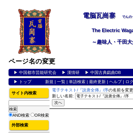
電脳瓦崗寨
でんの
The Electric Wag
～趣味人・千田大
ページ名の変更
▶
中国都市芸能研究会
▶
漢情研
▶
中国古典戯曲DB
▶
トップ
新規
|
一覧
|
単語検索
|
最終更新
|
ヘルプ
|
ロ
電子テキスト/『說唐全傳』/序
の名前を変
サイト内検索
新しい名前:
AND検索
OR検索
外部検索