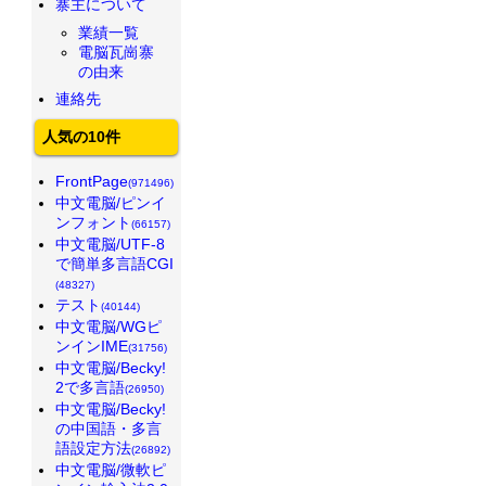
寨主について
業績一覧
電脳瓦崗寨
の由来
連絡先
人気の10件
FrontPage
(971496)
中文電脳/ピンイ
ンフォント
(66157)
中文電脳/UTF-8
で簡単多言語CGI
(48327)
テスト
(40144)
中文電脳/WGピ
ンインIME
(31756)
中文電脳/Becky!
2で多言語
(26950)
中文電脳/Becky!
の中国語・多言
語設定方法
(26892)
中文電脳/微軟ピ