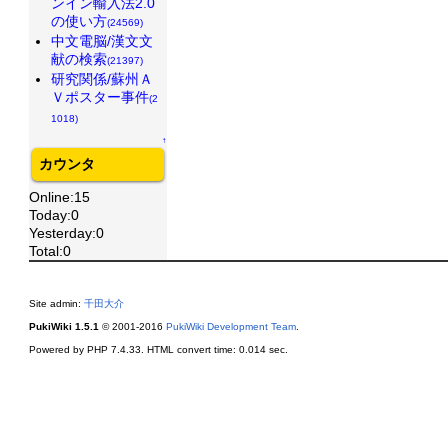
ンイン輸入法2.0
の使い方
(24569)
中文電脳/漢文文
献の検索
(21397)
研究関係/蘇州Ａ
Ｖポスター事件
(2
1018)
↑
カウンタ
Online:15
Today:0
Yesterday:0
Total:0
Site admin:
千田大介
PukiWiki 1.5.1
© 2001-2016
PukiWiki Development Team
.
Powered by PHP 7.4.33. HTML convert time: 0.014 sec.