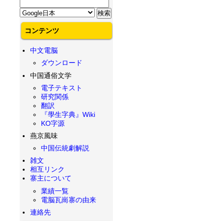
コンテンツ
中文電脳
ダウンロード
中国通俗文学
電子テキスト
研究関係
翻訳
『學生字典』Wiki
KO字源
燕京風味
中国伝統劇解説
雑文
相互リンク
寨主について
業績一覧
電脳瓦崗寨の由来
連絡先