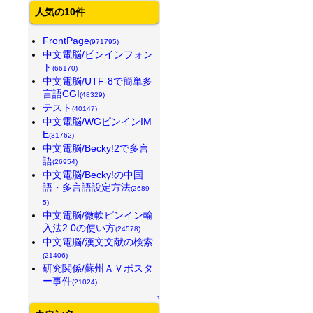
人気の10件
FrontPage
(971795)
中文電脳/ピンインフォン
ト
(66170)
中文電脳/UTF-8で簡単多
言語CGI
(48329)
テスト
(40147)
中文電脳/WGピンインIM
E
(31762)
中文電脳/Becky!2で多言
語
(26954)
中文電脳/Becky!の中国
語・多言語設定方法
(2689
5)
中文電脳/微軟ピンイン輸
入法2.0の使い方
(24578)
中文電脳/漢文文献の検索
(21406)
研究関係/蘇州ＡＶポスタ
ー事件
(21024)
↑