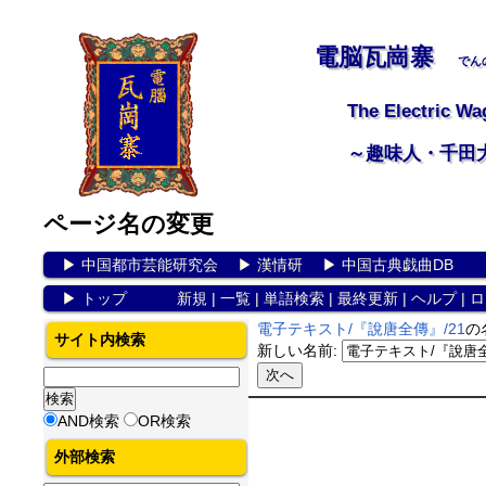
電脳瓦崗寨
でん
The Electric Wa
～趣味人・千田
ページ名の変更
▶
中国都市芸能研究会
▶
漢情研
▶
中国古典戯曲DB
▶
トップ
新規
|
一覧
|
単語検索
|
最終更新
|
ヘルプ
|
ロ
電子テキスト/『說唐全傳』/21
の
サイト内検索
新しい名前:
AND検索
OR検索
外部検索