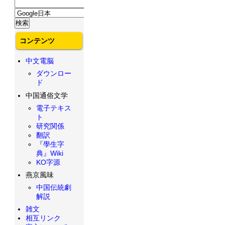
コンテンツ
中文電脳
ダウンロー
ド
中国通俗文学
電子テキス
ト
研究関係
翻訳
『學生字
典』Wiki
KO字源
燕京風味
中国伝統劇
解説
雑文
相互リンク