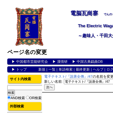
電脳瓦崗寨
でんの
The Electric Wag
～趣味人・千田大
ページ名の変更
▶
中国都市芸能研究会
▶
漢情研
▶
中国古典戯曲DB
▶
トップ
新規
|
一覧
|
単語検索
|
最終更新
|
ヘルプ
|
ロ
電子テキスト/『說唐全傳』/47
の名前を変
サイト内検索
新しい名前:
AND検索
OR検索
外部検索