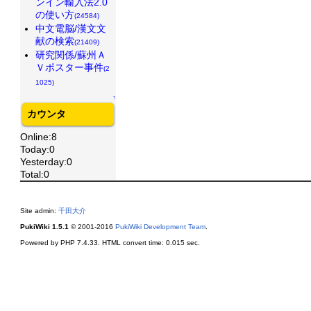
ンイン輸入法2.0
の使い方
(24584)
中文電脳/漢文文
献の検索
(21409)
研究関係/蘇州Ａ
Ｖポスター事件
(2
1025)
↑
カウンタ
Online:8
Today:0
Yesterday:0
Total:0
Site admin:
千田大介
PukiWiki 1.5.1
© 2001-2016
PukiWiki Development Team
.
Powered by PHP 7.4.33. HTML convert time: 0.015 sec.