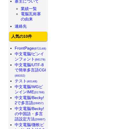
寨主について
業績一覧
電脳瓦崗寨
の由来
連絡先
人気の10件
FrontPage
(972148)
中文電脳/ピンイ
ンフォント
(66179)
中文電脳/UTF-8
で簡単多言語CGI
(48332)
テスト
(40148)
中文電脳/WGピ
ンインIME
(31768)
中文電脳/Becky!
2で多言語
(26957)
中文電脳/Becky!
の中国語・多言
語設定方法
(26897)
中文電脳/微軟ピ