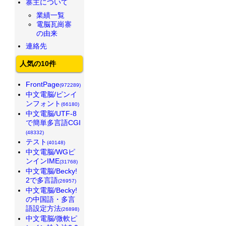
寨主について
業績一覧
電脳瓦崗寨
の由来
連絡先
人気の10件
FrontPage
(972289)
中文電脳/ピンイ
ンフォント
(66180)
中文電脳/UTF-8
で簡単多言語CGI
(48332)
テスト
(40148)
中文電脳/WGピ
ンインIME
(31768)
中文電脳/Becky!
2で多言語
(26957)
中文電脳/Becky!
の中国語・多言
語設定方法
(26898)
中文電脳/微軟ピ