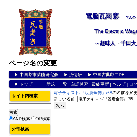
電脳瓦崗寨
でんの
The Electric Wag
～趣味人・千田大
ページ名の変更
▶
中国都市芸能研究会
▶
漢情研
▶
中国古典戯曲DB
▶
トップ
新規
|
一覧
|
単語検索
|
最終更新
|
ヘルプ
|
ロ
電子テキスト/『說唐全傳』/68
の名前を変
サイト内検索
新しい名前:
AND検索
OR検索
外部検索