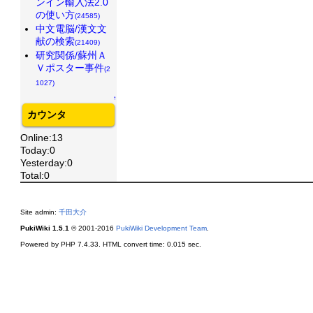
ンイン輸入法2.0
の使い方
(24585)
中文電脳/漢文文
献の検索
(21409)
研究関係/蘇州Ａ
Ｖポスター事件
(2
1027)
↑
カウンタ
Online:13
Today:0
Yesterday:0
Total:0
Site admin:
千田大介
PukiWiki 1.5.1
© 2001-2016
PukiWiki Development Team
.
Powered by PHP 7.4.33. HTML convert time: 0.015 sec.