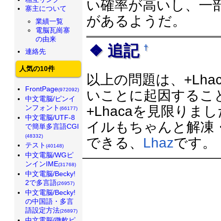
い確率が高いし、一部
寨主について
があるようだ。
業績一覧
電脳瓦崗寨
の由来
追記
†
連絡先
人気の10件
以上の問題は、+Lha
FrontPage
(972092)
いことに起因するこ
中文電脳/ピンイ
ンフォント
+Lhacaを見限り
(66177)
中文電脳/UTF-8
イルもちゃんと解凍
で簡単多言語CGI
(48332)
できる、
Lhaz
です。
テスト
(40148)
中文電脳/WGピ
ンインIME
(31768)
中文電脳/Becky!
2で多言語
(26957)
中文電脳/Becky!
の中国語・多言
語設定方法
(26897)
中文電脳/微軟ピ