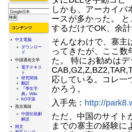
しかも、アーカイバ
ースが多かった。 と
するだけでOK、余
コンテンツ
中文電脳
そんなわけで、寨主
ダウンロー
ってきたが、ここ数年
ド
た。 特にお勧めは
中国通俗文学
電子テキス
CAB,GZ,Z,BZ2,TAR
ト
応している。コレ一
研究関係
翻訳
かろう。
『學生字
典』Wiki
KO字源
入手先：
http://park
燕京風味
中国伝統劇
ただ、中国のサイトか
解説
までの寨主の経験によ
雑文
相互リンク