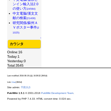
ンイン輸入法2.0
の使い方
(24584)
中文電脳/漢文文
献の検索
(21408)
研究関係/蘇州Ａ
Ｖポスター事件
(2
1025)
↑
カウンタ
Online:16
Today:1
Yesterday:0
Total:3545
Last-modified: 2016-08-19 (金) 16:39:32 (3641d)
Link:
Lhaz
(3641d)
Site admin:
千田大介
PukiWiki 1.5.1
© 2001-2016
PukiWiki Development Team
.
Powered by PHP 7.4.33. HTML convert time: 0.024 sec.