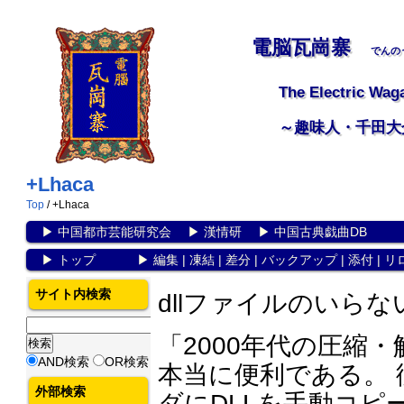
電脳瓦崗寨
でんの
The Electric Wag
～趣味人・千田大
+Lhaca
Top
/ +Lhaca
▶
中国都市芸能研究会
▶
漢情研
▶
中国古典戯曲DB
▶
トップ
▶
編集
|
凍結
|
差分
|
バックアップ
|
添付
|
リ
サイト内検索
dllファイルのいら
「2000年代の圧縮
AND検索
OR検索
本当に便利である。
外部検索
ダにDLLを手動コ