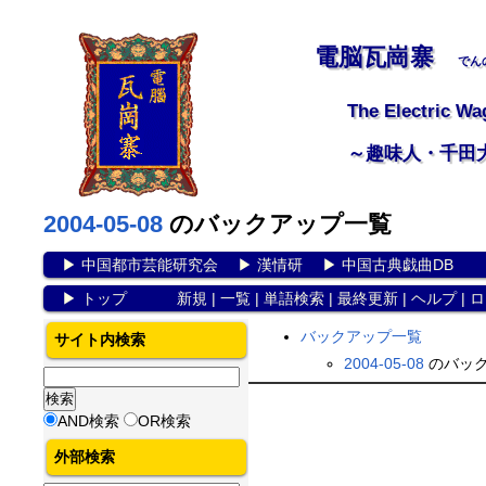
電脳瓦崗寨
でん
The Electric Wa
～趣味人・千田
2004-05-08
のバックアップ一覧
▶
中国都市芸能研究会
▶
漢情研
▶
中国古典戯曲DB
▶
トップ
新規
|
一覧
|
単語検索
|
最終更新
|
ヘルプ
|
ロ
バックアップ一覧
サイト内検索
2004-05-08
のバック
AND検索
OR検索
外部検索