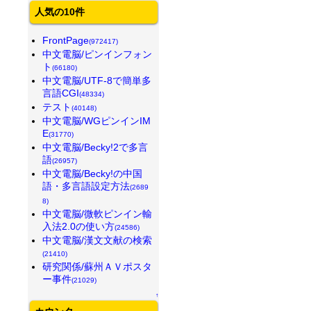
人気の10件
FrontPage
(972417)
中文電脳/ピンインフォン
ト
(66180)
中文電脳/UTF-8で簡単多
言語CGI
(48334)
テスト
(40148)
中文電脳/WGピンインIM
E
(31770)
中文電脳/Becky!2で多言
語
(26957)
中文電脳/Becky!の中国
語・多言語設定方法
(2689
8)
中文電脳/微軟ピンイン輸
入法2.0の使い方
(24586)
中文電脳/漢文文献の検索
(21410)
研究関係/蘇州ＡＶポスタ
ー事件
(21029)
↑