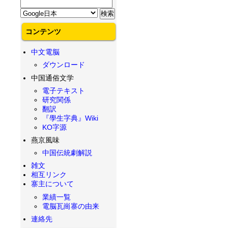
コンテンツ
中文電脳
ダウンロード
中国通俗文学
電子テキスト
研究関係
翻訳
『學生字典』Wiki
KO字源
燕京風味
中国伝統劇解説
雑文
相互リンク
寨主について
業績一覧
電脳瓦崗寨の由来
連絡先