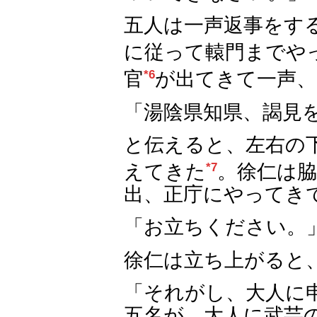
五人は一声返事をす
に従って轅門までや
官
*6
が出てきて一声、
「湯陰県知県、謁見
と伝えると、左右の
えてきた
*7
。徐仁は
出、正庁にやってき
「お立ちください。
徐仁は立ち上がると
「それがし、大人に
五名が、大人に武芸