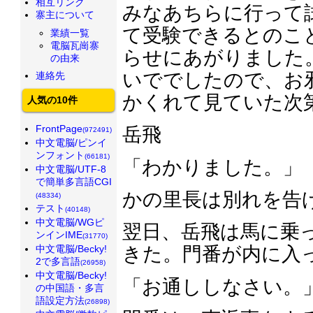
相互リンク
みなあちらに行って
寨主について
て受験できるとのこ
業績一覧
電脳瓦崗寨
らせにあがりました
の由来
いででしたので、お
連絡先
かくれて見ていた次
人気の10件
FrontPage
岳飛
(972491)
中文電脳/ピンイ
ンフォント
(66181)
「わかりました。」
中文電脳/UTF-8
で簡単多言語CGI
かの里長は別れを告
(48334)
テスト
(40148)
中文電脳/WGピ
翌日、岳飛は馬に乗
ンインIME
(31770)
中文電脳/Becky!
きた。門番が内に入
2で多言語
(26958)
中文電脳/Becky!
「お通ししなさい。
の中国語・多言
語設定方法
(26898)