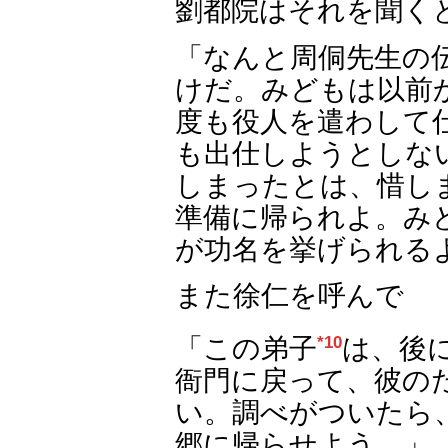
劉都院はそれを聞く
「なんと周侗先生の
けだ。みどもは以前
度も役人を遣わして
も出仕しようとしな
しまったとは、惜し
準備に帰られよ。み
が功名を挙げられる
また徐仁を呼んで
「この弟子
*10
は、後
衙門に戻って、彼の
い。調べがついたら
郷に帰らせよう。」