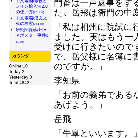
門番は一声返事をす
中文電脳/微軟ピ
ンイン輸入法2.0
た。岳飛は衙門の中
の使い方
(24586)
中文電脳/漢文文
献の検索
(21410)
「私は相州に院試に
研究関係/蘇州Ａ
ました。実はもう一
Ｖポスター事件
(2
1029)
受けに行きたいので
↑
で、岳父様に名簿に
カウンタ
のですが。」
Online:10
Today:2
Yesterday:0
李知県
Total:4842
「お前の義弟である
あげよう。」
岳飛
「牛皐といいます。