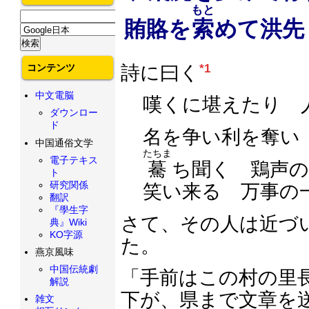
もと
賄賂を
索
めて洪先
コンテンツ
詩に曰く
*1
中文電脳
嘆くに堪えたり 
ダウンロー
ド
名を争い利を奪
中国通俗文学
たちま
電子テキス
驀
ち聞く 鶏声
ト
研究関係
笑い来る 万事の
翻訳
『學生字
さて、その人は近づ
典』Wiki
KO字源
た。
燕京風味
中国伝統劇
「手前はこの村の里
解説
下が、県まで文章を
雑文