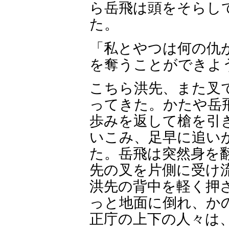
ら岳飛は頭をそらし
た。
「私とやつは何の仇
を奪うことができよ
こちら洪先、また叉
ってきた。かたや岳
歩みを返して槍を引
いこみ、足早に追い
た。岳飛は突然身を
先の叉を片側に受け
洪先の背中を軽く押
っと地面に倒れ、か
正庁の上下の人々は