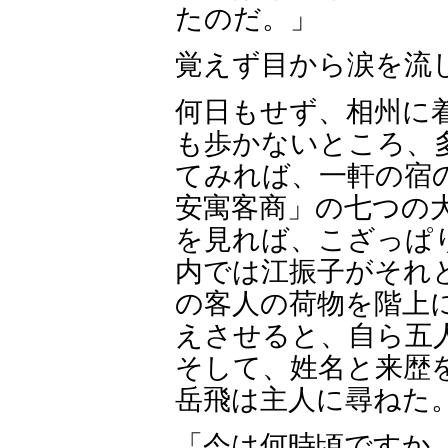
たのだ。」
覚えず目から涙を流
何日もせず、相州に
も歩かないところ、
てみれば、一軒の宿
安寓客商」の七つの
を見れば、こざっぱ
内では江振子がそれ
の客人の荷物を階上
えさせると、自ら五
そして、姓名と来歴
岳飛は主人に尋ねた
「今は何時頃ですか