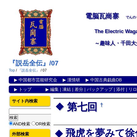
電脳瓦崗寨
でんの
The Electric Wag
～趣味人・千田大
『説岳全伝』/07
Top
/
『説岳全伝』
/ 07
▶
中国都市芸能研究会
▶
漢情研
▶
中国古典戯曲DB
▶
トップ
▶
編集
|
凍結
|
差分
|
バックアップ
|
添付
|
リロ
サイト内検索
第七回
†
AND検索
OR検索
飛虎を夢みて徐
外部検索