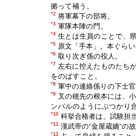
拠って補う。
*2
将軍幕下の部将。
*3
軍隊本陣の門。
*4
生とは生員のことで、
*5
原文「手本」。本ぐら
*6
取り次ぎ係の役人。
*7
左右に控えたものたち
をのばすこと。
*8
軍中の連絡係りの下士官
*9
叉の穂先の根本には、
ンバルのようにぶつかり
*10
科挙合格者は、試験担
*11
漢武帝の“金屋蔵嬌”の
*12