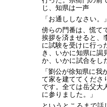
行った。県衙門の前
じ、知県は一声
「お通ししなさい。
傍らの門番は、慌て
挨拶を済ませると、
に試験を受けに行っ
き、いかに知県に謁
か、いかに試合をし
「劉公が徐知県に我
て家を建ててくださ
です。全ては岳父大
に参りました。」
というところまで話