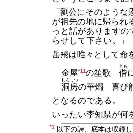
「劉公にそのような
が祖先の地に帰られ
っと話がありますの
らせして下さい。」
岳飛は唯々として命
とも
金屋
*11
の笙歌
偕
しんしつ
洞房
の華燭 喜び
となるのである。
いったい李知県が何
*1
以下の詩、底本は収録し