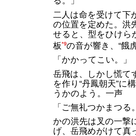
る。」
二人は命を受けて下
の位置を定めた。洪
せると、型をひけら
板
*9
の音が響き、“餓
「かかってこい。」
岳飛は、しかし慌て
を作り“丹鳳朝天”に
うかのよう。一声
「ご無礼つかまつる
かの洪先は叉の一撃
げ、岳飛めがけて真