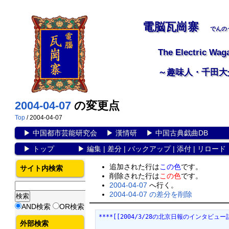
電脳瓦崗寨
でんの
The Electric Wag
～趣味人・千田大
2004-04-07
の変更点
Top
/ 2004-04-07
▶
中国都市芸能研究会
▶
漢情研
▶
中国古典戯曲DB
▶
トップ
▶
編集
|
差分
|
バックアップ
|
添付
|
リロード
追加された行は
この色
です。
サイト内検索
削除された行は
この色
です。
2004-04-07
へ行く。
2004-04-07 の差分を削除
AND検索
OR検索
****[[2004/3/28の北京日報のインタビュー記事>htt
外部検索