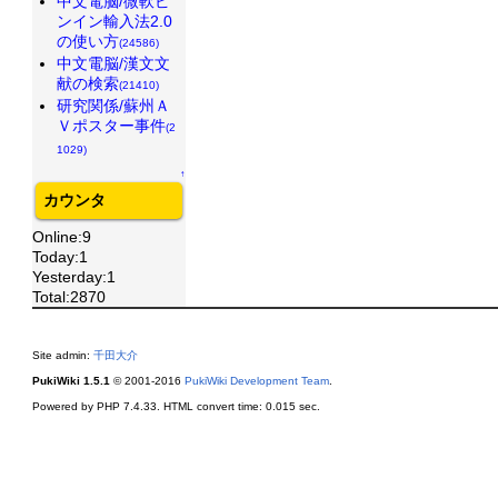
中文電脳/微軟ピ
ンイン輸入法2.0
の使い方
(24586)
中文電脳/漢文文
献の検索
(21410)
研究関係/蘇州Ａ
Ｖポスター事件
(2
1029)
↑
カウンタ
Online:9
Today:1
Yesterday:1
Total:2870
Site admin:
千田大介
PukiWiki 1.5.1
© 2001-2016
PukiWiki Development Team
.
Powered by PHP 7.4.33. HTML convert time: 0.015 sec.