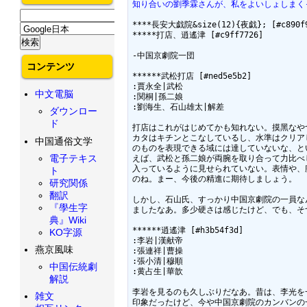
知り合いの劉季霖さんが、私をよいしょしまくっ
****長安大戯院&size(12){夜戯}; [#c890f9
*****打店、逍遙津 [#c9ff7726]

-中国京劇院一団

コンテンツ
******武松打店 [#ned5e5b2]

:賈永全|武松

中文電脳
:関桐|孫二娘

:劉海生、石山雄太|解差

ダウンロー
ド
打店はこれがはじめてかも知れない。摸黑なや
カタはキチンとこなしているし、水準はクリア
中国通俗文学
のものを表現できる域には達していないな、と
電子テキス
えば、武松と孫二娘が両腕を取り合って力比べ
入っているように見せられていない。表情や、
ト
のね。まー、今後の精進に期待しましょう。

研究関係
翻訳
しかし、石山氏、すっかり中国京劇院の一員な
『學生字
ましたなあ。多少硬さは感じたけど、でも、そ
典』Wiki
******逍遙津 [#h3b54f3d]

KO字源
:李岩|漢献帝

燕京風味
:張連祥|曹操

:張小清|穆順

中国伝統劇
:黄占生|華歆

解説
李岩を見るのも久しぶりだなあ。昔は、李光を
雑文
印象だったけど、今や中国京劇院のカンバンの