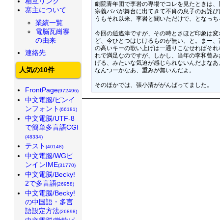
相互リンク
劇院青年団で李岩の専場でコレを見たときは、
寨主について
宗義パパが舞台に出てきて不肖の息子のお詫び
うもそれ以来、李岩と聞いただけで、となっち
業績一覧
電脳瓦崗寨
今回の逍遙津ですが、その時とさほど印象は変
の由来
ど、今ひとつはじけるものが無い、と。まー、
の高いキーの歌い上げは一通りこなせればそれ
連絡先
れで満足なのですが、しかし、当年の李和曾み
げる、みたいな気迫が感じられないんだよなあ
人気の10件
なんつーかなあ、重みが無いんだよ。

FrontPage
(972496)
中文電脳/ピンイ
ンフォント
(66181)
中文電脳/UTF-8
で簡単多言語CGI
(48334)
テスト
(40148)
中文電脳/WGピ
ンインIME
(31770)
中文電脳/Becky!
2で多言語
(26958)
中文電脳/Becky!
の中国語・多言
語設定方法
(26898)