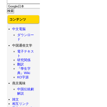
コンテンツ
中文電脳
ダウンロー
ド
中国通俗文学
電子テキス
ト
研究関係
翻訳
『學生字
典』Wiki
KO字源
燕京風味
中国伝統劇
解説
雑文
相互リンク