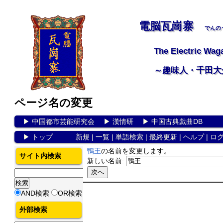
電脳瓦崗寨
でんの
The Electric Wag
～趣味人・千田大
ページ名の変更
▶
中国都市芸能研究会
▶
漢情研
▶
中国古典戯曲DB
▶
トップ
新規
|
一覧
|
単語検索
|
最終更新
|
ヘルプ
|
ロ
鴨王
の名前を変更します。
サイト内検索
新しい名前:
AND検索
OR検索
外部検索