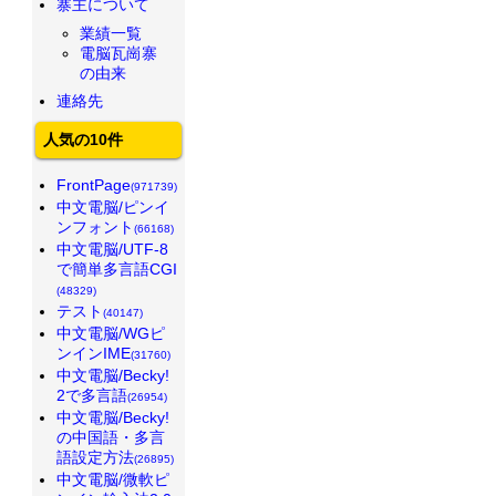
寨主について
業績一覧
電脳瓦崗寨
の由来
連絡先
人気の10件
FrontPage
(971739)
中文電脳/ピンイ
ンフォント
(66168)
中文電脳/UTF-8
で簡単多言語CGI
(48329)
テスト
(40147)
中文電脳/WGピ
ンインIME
(31760)
中文電脳/Becky!
2で多言語
(26954)
中文電脳/Becky!
の中国語・多言
語設定方法
(26895)
中文電脳/微軟ピ