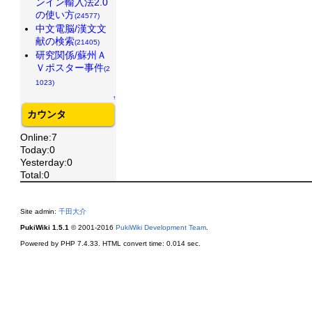
ンイン輸入法2.0
の使い方
(24577)
中文電脳/漢文文
献の検索
(21405)
研究関係/蘇州Ａ
Ｖポスター事件
(2
1023)
↑
カウンタ
Online:7
Today:0
Yesterday:0
Total:0
Site admin:
千田大介
PukiWiki 1.5.1
© 2001-2016
PukiWiki Development Team
.
Powered by PHP 7.4.33. HTML convert time: 0.014 sec.