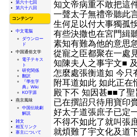
第六十七回
知文帝病重不敢把這件
第六十八回
一聲太子無禮帝聽此言
コンテンツ
生何足以付大事獨孤悞
中文電脳
有些決撒也在宮門緝聽
ダウンロー
素知有難為他的意思急
ド
從寵之臣都聚在一處見
中国通俗文学
電子テキス
知陳夫人之事宇文■ 
ト
研究関係
怎麼處張衡道如 今只
翻訳
附耳道如此 如此正在
『學生字
典』Wiki
殿下不 知因甚■■了
KO字源
燕京風味
已在撰詔只待用寶印賫
中国伝統劇
好太子道張庶子已定一
解説
不得不如此了就叫張庶
雑文
相互リンク
就煩難了宇文化及道下
寨主について