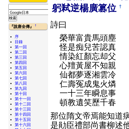
躬弒逆楊廣篡位
†
詩曰
†
『說唐全傳』
榮華富貴馬頭塵
序
目錄
怪是痴兒苦認真
第一回
第二回
情染紅顏忘却父
第三回
第四回
心羶黃屋不知親
第五回
仙都夢逐湘雲冷
第六回
第七回
仁壽冤成鬼火燐
第八回
第九回
一十三年瞬息事
第十回
第十一回
頓教遺笑歷千春
第十二回
第十三回
那位隋文帝焉能知道病
第十四回
第十五回
是勛臣禮部尚書柳述他
第十六回