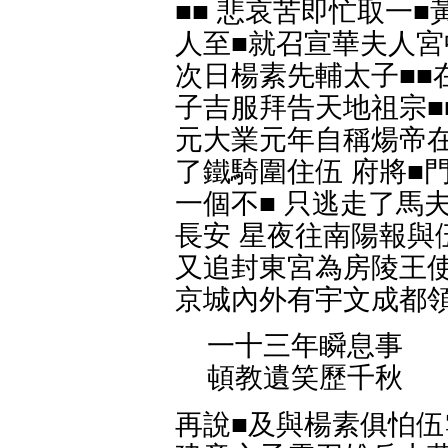
■■ 悲哀苦即忙取一
人至■就召宣華夫人宮
次日楊素先輔太子■■在
子吉服拜告天地祖宗■
元大業元年自稱煬帝在
了鐵騎圍住伍 府將■
一個不■ 只逃走了馬
長安 星夜往南陽報與
又追封東宮為房陵王使
京城內外有宇文成都領
一十三年瞬息事
頓教遺笑歷千秋
再說■及與楊素俱怕伍