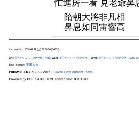
忙進房一看 見老爺鼻
隋朝大將非凡相
鼻息如同雷響高
Last-modified: 2016-08-19 (金) 16:39:00 (3640d)
Link:
電子テキスト/『說唐全傳』/目錄
(1253d)
電子テキスト/『說唐全傳』
(3640d)
電子テキスト/『說唐全傳』/SubMen
Site admin:
千田大介
PukiWiki 1.5.1
© 2001-2016
PukiWiki Development Team
.
Powered by PHP 7.4.33. HTML convert time: 0.034 sec.