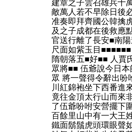
建章之子雲召雄兵十萬
敵萬人若不早除日後必
准奏即拜齊國公韓擒虎
及之子成都在後救應點
官送行離了長安■南陽
尺面如紫玉目■■■■
隋朝落五■好■■ 人
眾將■■ 伍爺說今日
眾 將一聲得令辭出吩
川紅錦袍坐下西番進來
竟往金頂太行山而來非
了伍爺吩咐安營擺下圍
百餘里山中有一大王姓
鐵面鬍鬚虎頭環眼聲如