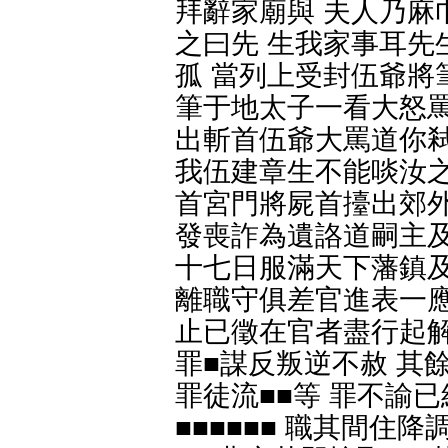
拜辭家廟與 夫人乃麻
之曰先 生我家事耳先
孤 當列上受封伍爺將
筆于地太子一看大怒罵
出斬首伍爺大罵道你弒
我伍建章生不能啖汝之
首宮門將屍首擡出郊外
發喪詐為遺詻道嗣主及
十七日服滿天下藩鎮及
離職守俱差官進表一應
止已徵在官者盡行起解
罪■謀反叛逆不赦 其
罪徒流■■等 罪不諭
■■■■■■ 職其間住