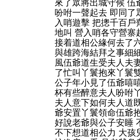
來了眾將出城守候 伍
吩咐一聲起去 即同了
入哨遊擊 把摠千百戶
地叫 營入哨各守營寨
接着道相公緣何去了六
與雄跨海結拜之事細細
風伍爺道生受夫人夫妻
了忙叫丫鬟抱來丫鬟雙
公子年小見了伍爺嘻嘻
杯有些醉意夫人吩咐丫
夫人意下如何夫人道既
爺安置丫鬟領命伍爺抱
好說老爺與公子安睡 
不下想道相公力 大孩