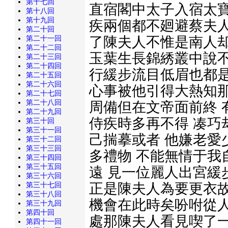
第十七回
直宿閣中太子入宿太寶
第十八回
第十九回
疾兩個都不廻避蔡夫人
第二十回
了陳夫人不惟是南人却
第二十一回
第二十二回
玉葉生長錦綉叢中說不
第二十三回
第二十四回
行緩步流目低眉也都是
第二十五回
第二十六回
心事被他引得大熱知那
第二十七回
第二十八回
周備但在文帝面前終 
第二十九回
侍疾時多再不得 凑巧
第三十回
第三十一回
己揣摹或者 他嫌老愛
第三十二回
第三十三回
多禮物 不能無情于我
第三十四回
第三十五回
遠 見一位麗人出宮緩
第三十六回
正是陳夫人為要更衣故
第三十七回
第三十八回
機會在此時矣吩咐從人
第三十九回
第四十回
處那陳夫人看見喫了一
第四十一回