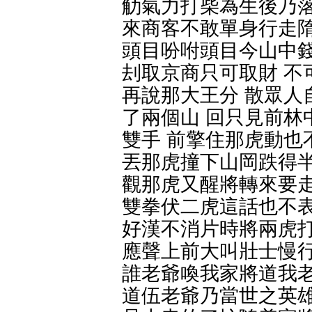
觔氣力打柴為生後乃落
來商客不敢單身行走隋
頭目吩咐頭目今山中錢
刦取京商只可取財 不
再說那大王分 散眾人
了兩個山 回只見前林
雙手 前擎住那虎動也
丟那虎撞下山岡跌得半
觀那虎又醒將轉來要走
雙拳伏二虎這話也不表
好漢不消片時將兩虎打
應聲上前大叫壯士慢行
誰老爺喚我家將道我老
道伍老爺乃當世之英雄