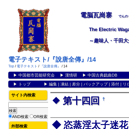
電脳瓦崗寨
でんの
The Electric Wag
～趣味人・千田大
電子テキスト/『說唐全傳』/14
Top
/
電子テキスト
/
『說唐全傳』
/ 14
▶
中国都市芸能研究会
▶
漢情研
▶
中国古典戯曲DB
▶
トップ
▶
編集
|
凍結
|
差分
|
バックアップ
|
添付
|
リ
サイト内検索
第十四回
†
AND検索
OR検索
恣蒸淫太子迷花
外部検索