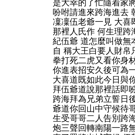
是大幸的了忙隨着家將
吩咐請進來跨海進去 
凜凜伍老爺一見 大喜
那裡人氏作 何生理跨
紀伍爺 道怎麼叫做無
自 稱大王白要人財帛
拳打死二虎又看你身材
你進表招安久後可為一
大喜道既如此今日與你
拜伍爺道說那裡話即吩
跨海拜為兄弟立誓日後
爺道你回山中守候待哥
生受哥哥二人告別跨海
炮三聲回轉南陽一路無