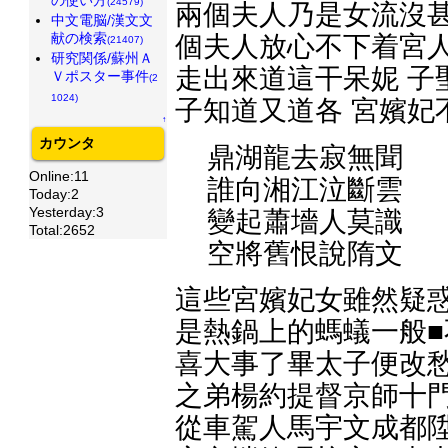
(24579)
兩個夫人乃是女流沒甚
中文電脳/漢文文
献の検索
個夫人放心不下着宮人
(21407)
研究関係/蘇州Ａ
走出來道這干呆妮 子
Ｖポスター事件
(2
1024)
子知道又道各 宮嬪妃
↑
カウンタ
鼎湖龍去寂無聞
Online:11
誰向湘江泣斷雲
Today:2
Yesterday:3
變起蕭墻人莫識
Total:2652
空將舊恨說隋文
這些宮嬪妃女雖然疑惑
是熱鍋上的螞蟻一般■
喜大事了畢太子便改愁
之弟楊約提督京師十門
從車駕人馬宇文成都陞