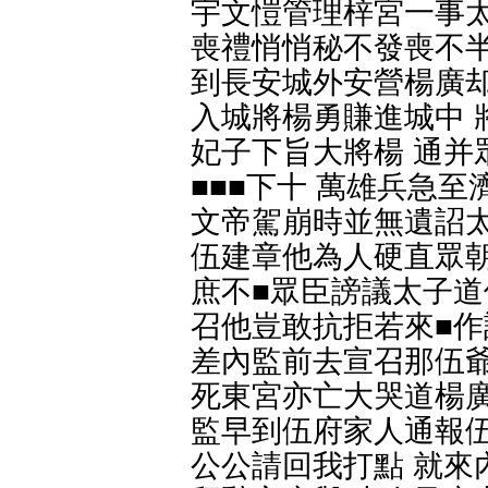
宇文愷管理梓宮一事太
喪禮悄悄秘不發喪不半
到長安城外安營楊廣却
入城將楊勇賺進城中 
妃子下旨大將楊 通并
■■■下十 萬雄兵急至
文帝駕崩時並無遺詔太
伍建章他為人硬直眾朝
庶不■眾臣謗議太子道
召他豈敢抗拒若來■作
差內監前去宣召那伍爺
死東宮亦亡大哭道楊廣
監早到伍府家人通報伍
公公請回我打點 就來