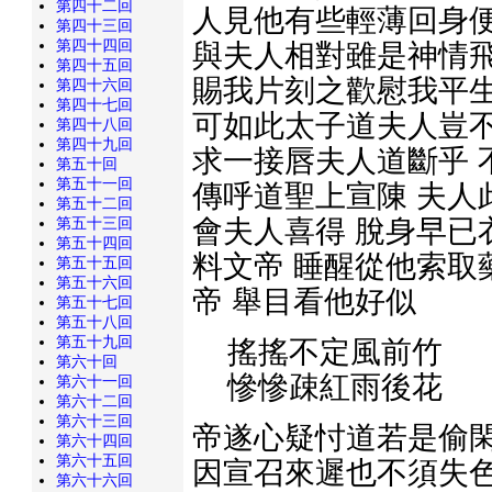
第四十二回
人見他有些輕薄回身便
第四十三回
第四十四回
與夫人相對雖是神情飛
第四十五回
賜我片刻之歡慰我平生
第四十六回
第四十七回
可如此太子道夫人豈不
第四十八回
第四十九回
求一接唇夫人道斷乎 
第五十回
第五十一回
傳呼道聖上宣陳 夫人
第五十二回
會夫人喜得 脫身早已
第五十三回
第五十四回
料文帝 睡醒從他索取
第五十五回
第五十六回
帝 舉目看他好似
第五十七回
第五十八回
第五十九回
搖搖不定風前竹
第六十回
慘慘疎紅雨後花
第六十一回
第六十二回
第六十三回
帝遂心疑忖道若是偷閑
第六十四回
第六十五回
因宣召來遲也不須失色
第六十六回