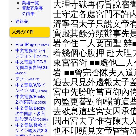
大理寺獄再傳旨說宿衛
業績一覧
電脳瓦崗寨
士守定各處宮門不許內
の由来
連絡先
濟寧召太子只說文帝有
寶殿其餘分頭辦事先是
人気の10件
岩拿住二人要面聖 辨
FrontPage
(971925)
中文電脳/ピンイ
着幾個心腹押 赴大理
ンフォント
(66172)
東宮宿衛 ■■處他二
中文電脳/UTF-8
で簡単多言語CGI
岩 ■■曾完否陳夫人
(48330)
テスト
遍去只見外邊報太子差
(40147)
中文電脳/WGピ
宮中先吩咐當直御內侍
ンインIME
(31765)
中文電脳/Becky!
內監更替對御榻前這些
2で多言語
(26955)
中文電脳/Becky!
去歇息這些宮女因承值
の中国語・多言
閧出宮去了惟有陳夫人
語設定方法
(26896)
中文電脳/微軟ピ
也不叩頭見文帝昏昏沉
ンイン輸入法2.0
の使い方