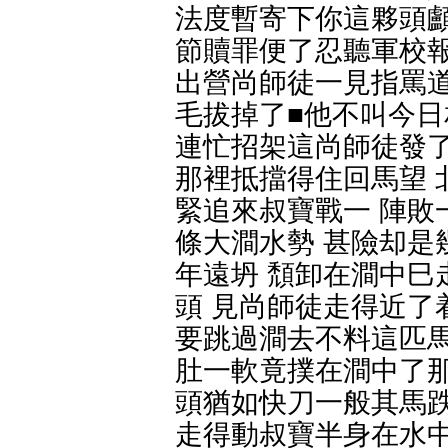
法度暫寄下你這夥頭顱
節贖罪便了忍聽軍校報
出營尚師徒一見指罵道
毛拔掉了■他不叫今日
連忙招架這尚師徒發了
那裡抵擋得住回馬望 
緊追來叔寶戰一 陣敗
條大澗水勢 甚險却是
年遠坍 頹卸在澗中巳
頭 見尚師徒走得近了
要跳過澗去不料這匹馬
肚一軟竟撲在澗中了那
頭猶如快刀一般其馬跌
走得動叔寶半身在水中