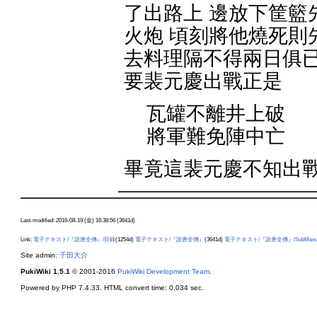
了出路上 邊放下筐籃
火炮 頃刻將他燒死則
去料理隔不得兩日俱已
要裴元慶出戰正是
瓦罐不離井上破
將軍難免陣中亡
畢竟這裴元慶不知出
Last-modified: 2016-08-19 (金) 16:38:56 (3641d)
Link:
電子テキスト/『說唐全傳』/目錄
(1254d)
電子テキスト/『說唐全傳』
(3641d)
電子テキスト/『說唐全傳』/SubMen
Site admin:
千田大介
PukiWiki 1.5.1
© 2001-2016
PukiWiki Development Team
.
Powered by PHP 7.4.33. HTML convert time: 0.034 sec.