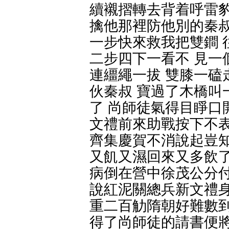
續襯摺轉去背着呼雷豹
擒他那裡防他別的秦叔
一步快來救我把雙鐧 
二步四下一看不 見一
連繮繩一拔 雙膝一磕
伙秦叔 寶過了木橋叫
了 尚師徒氣得目睜口
文禮前來助戰按下不表
齊集慶賀不消說起豈知
又飢又濕回來又多飲了
病倒在營中徐茂公分付
說紅泥關總兵新文禮身
重二百觔隋朝好難數到
得了尚師徒的請書便將