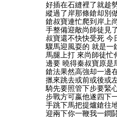
好插在石縫裡了就趁勢
縱過了岸那條鎗却別做
鎗叔寶連忙爬到岸上尚
手整備迎敵尚師徒見了
叔寶還不快快受死 今
驟馬迎風耍的 就是一
馬腿上打 來尚師徒忙
邊要 曉得秦叔寶原是
鎗法果然高強却一邊在
擸來跳去或前或後或左
騎先要照管下步要緊心
步戰方可嬴他遂四下一
手跳下馬把提爐鎗往地
迎兩下你一鞭我一鐧鬪