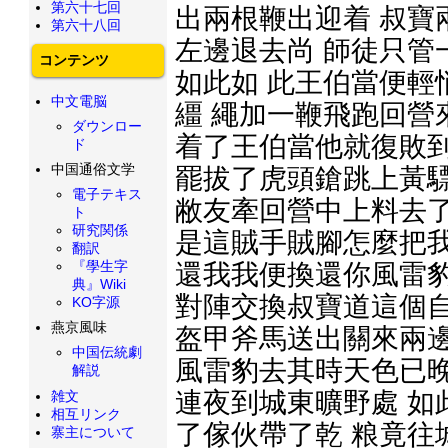
第六十七回
出兩根鞭出迎着 叔寶
第六十八回
左邊退去尚 師徒只管
コンテンツ
如此如 此王伯當便輕
中文電脳
繮 繩加一鞭飛跑回營
ダウンロー
着了王伯當他就復敗到
ド
中国通俗文学
罷拔了虎頭鎗跳上黃驃
電子テキス
敝友牽回營中上料去了
ト
研究関係
是這賊手賊腳怎麼把我
翻訳
『學生字
還我我便換還你風雷豹
典』Wiki
對陣交換叔寶道這個自
KO字源
燕京風味
盔甲斧馬送出關來兩邊
中国伝統劇
風雷豹去其時天色已晚
解説
連夜到城東曠野處 如
雑文
相互リンク
了傢伙帶了乾 粮竟往
寨主について