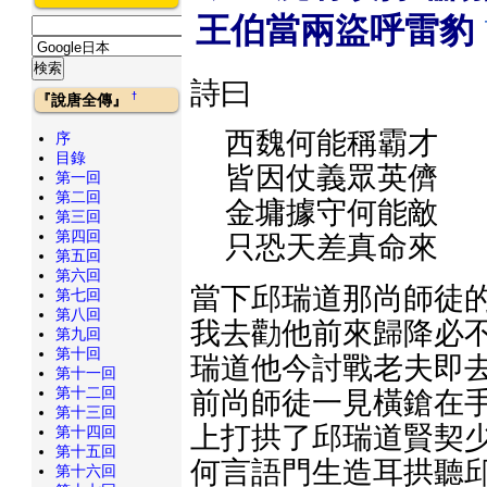
王伯當兩盜呼雷豹
詩曰
†
『說唐全傳』
西魏何能稱霸才
序
目錄
皆因仗義眾英儕
第一回
第二回
金墉據守何能敵
第三回
第四回
只恐天差真命來
第五回
第六回
當下邱瑞道那尚師徒的
第七回
第八回
我去勸他前來歸降必不
第九回
第十回
瑞道他今討戰老夫即去
第十一回
第十二回
前尚師徒一見橫鎗在手
第十三回
上打拱了邱瑞道賢契少
第十四回
第十五回
何言語門生造耳拱聽邱
第十六回