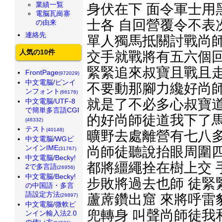
業績一覧
身伏在下 面令軍士用
電脳瓦崗寨
士各 自回營覆令不表
の由来
連絡先
單人獨馬抵關討戰尚師
人気の10件
交手就戰將有五六個回
緊緊追來叔寶且戰且走
FrontPage
(972029)
中文電脳/ピンイ
不要動那腳力纔好尚師
ンフォント
(66176)
就是了不必多心叔寶道
中文電脳/UTF-8
で簡単多言語CGI
的好尚師徒道我下了馬
(48332)
テスト
(40148)
曠野去處離營有七八多
中文電脳/WGピ
ンインIME
尚師徒聽說抬眼周圍四
(31767)
中文電脳/Becky!
都將繮繩拴在樹上交 
2で多言語
(26956)
中文電脳/Becky!
步敗將過去也師 徒緊
の中国語・多言
語設定方法
蘆蓆鑽出窟 來將呼雷
(26897)
中文電脳/微軟ピ
兜轉身 叫聲尚師徒我
ンイン輸入法2.0
の使い方