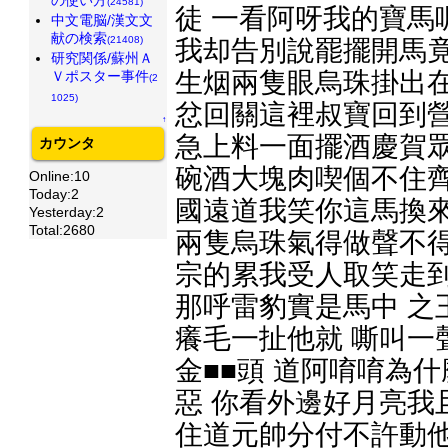
(24581)
徒 一看阿呀我的寶馬
中文電脳/漢文文
献の検索
(21408)
我却告別說罷擺開馬竟
研究関係/蘇州Ａ
生烟兩隻眼烏珠掛出在
Ｖポスター事件
(2
1025)
忿回關這裡叔寶回到營
↑
急上料一面擺酒慶賀眾
カウンタ
碗酒大塊肉喫個不住齊
Online:10
Today:2
國遠道我笑你這馬換來
Yesterday:2
Total:2680
兩隻烏珠氣得做聲不得
宗的累我受人取笑走到
那呼雷豹實是馬中 之
癢毛一扯他就 嘶叫一
金■■頭 道阿唷唷為
惡 你看外邊好月亮我
住道元帥分付不許動他