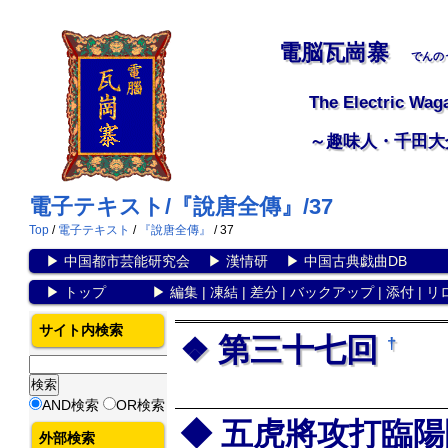
電脳瓦崗寨
でんの
The Electric Wag
～趣味人・千田大
電子テキスト/『說唐全傳』/37
Top
/
電子テキスト
/
『說唐全傳』
/ 37
▶
中国都市芸能研究会
▶
漢情研
▶
中国古典戯曲DB
▶
トップ
▶
編集
|
凍結
|
差分
|
バックアップ
|
添付
|
リ
サイト内検索
第三十七回
†
AND検索
OR検索
五虎將攻打臨陽
外部検索