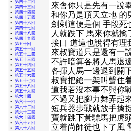
第四十二回
來會你只是先有一說奉
第四十三回
第四十四回
和你乃是頂天立地 的
第四十五回
劍剁這便是個 手段死
第四十六回
第四十七回
人就跌下 馬來你就擒
第四十八回
第四十九回
接口 道這也說得有理
第五十回
第五十一回
來叔寶道只是還有一說
第五十二回
不許暗算各將人馬退遠
第五十三回
第五十四回
各揮人馬一邊退到關下
第五十五回
第五十六回
叔寶把鎗一架叫聲住着
第五十七回
第五十八回
道我若沒本事不與你戰
第五十九回
第六十回
不過又把腳力舞弄起來
第六十一回
短兵器步戰就放手擒捉
第六十二回
第六十三回
寶就跳下黃驃馬把虎頭
第六十四回
第六十五回
立着尚師徒也下了風 
第六十六回