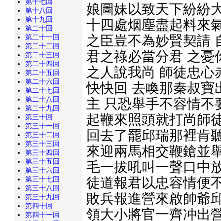
第十七回
娘圖妹以致天下紛紛大
第十八回
第十九回
十四處烟塵盡起料來氣
第二十回
之臣豈不為妙賢契請 
第二十一回
第二十二回
君之祿必當分君 之憂
第二十三回
第二十四回
之人說我尚 師徒忠心
第二十五回
第二十六回
快快回 去喚那秦叔寶
第二十七回
第二十八回
主 只恐舉手不容情不
第二十九回
起鞭來照頭就打尚師徒
第三十回
第三十一回
回去了罷邱瑞那裡肯聽
第三十二回
第三十三回
來迎兩馬相交鞭鎗並舉
第三十四回
第三十五回
毛一拔吼叫一聲口中放
第三十六回
徒道報君以忠容情便不
第三十七回
第三十八回
敗兵報進營來啟帥爺邱
第三十九回
第四十回
領大小將官一齊冲出營
第四十一回