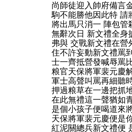
尚師徒迎入帥府備言金
駒不能勝他因此特 請
將出馬只消一 陣包管
無辭次日 新文禮全身
弗與 交戰新文禮在營
住不許妄動新文禮罵到
士一齊抵營發喊辱罵比
粮官天保將軍裴元慶解
軍士高聲叫罵再細聽時
押過粮草在一邊把抓地
在此無禮這一聲猶如青
是個小孩子便喝道來將
天保將軍裴元慶便是你
紅泥關總兵新文禮便 