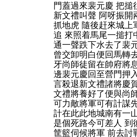
門蓋過來裴元慶 把搥
新文禮叫聲 阿呀振開
抓地虎 隨後赶來城上
追 來照着馬尾一搥打
通一聲跌下水去了裴元
曾交卸明白便回馬轉去
牙尚師徒留在帥府將息
邊裴元慶回至營門押入
言殺退新文禮諸將慶賀
文禮將養好了便與尚師
可力敵將軍可有計謀先
計在此此地城南有一山
是個死路今可差人 到
筐籃伺候將軍 前去討