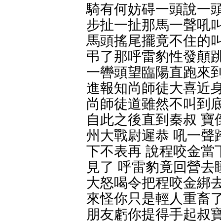
騎有何妨碍一頭說一頭
步扯一扯那馬一聲吼叫
馬頭搖尾擺竟不住的叫
弔了那呼雷豹性發顛跳
一轡頭望臨陽直跑來到
進報知尚師徒大喜近身
尚師徒道雖然不叫到底
自此之後直到秦叔 寶
州大戰尉遲恭 吼一聲
下不表再 說程咬金當
見了 呼雷豹竟回營去
大怒喝令把程咬金綁去
來怪你只是輕人重畜了
朋友虧你提得手起叔寶