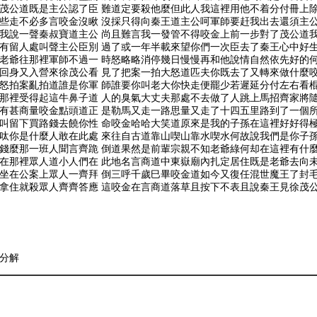
茂公道既是主公認了臣 難道定要殺他麼但此人我這裡用他不着分付冊上
些走不必多言咬金沒瞅 沒採只得向秦王道主公呵軍師要赶我出去還須主
我說一聲秦叔寶道主公 尚且難言我一發管不得咬金上前一步對了茂公道
有留人處叫聲主公臣別 過了或一年半載來望你們一次臣去了秦王心中好
老爺往那裡軍師不過一 時怒略略消停幾日慢慢再和他說情自然依先好的
回身又入營來徐茂公看 見了把案一拍大怒道匹夫你既去了又轉來做什麼
怒拍案亂拍道誰是你軍 師誰要你叫老大你快走便罷少若遲延分付左右看
那裡受得起這牛鼻子道 人的臭氣大丈夫那處不去做了人跳上馬招齊家將
有甚商量咬金點頭道正 是勒馬又走一路思量又走了十四五里路到了一個
叫留下買路錢去饒你性 命咬金哈哈大笑道原來是我的子孫在這裡好好得
呔你是什麼人敢在此處 來往自古道靠山喫山靠水喫水何故說我們是你子
錢麼那一班人聞言齊跪 倒道果然是前輩宗親不知老爺綠何却在這裡有什
在那裡眾人道小人們在 此地名言商道中東嶽廟內扎定居住既是老爺去向
坐在公案上眾人一齊拜 倒三呼千歲巳畢咬金道如今又復任混世魔王了封
拿住就殺眾人齊齊答應 這咬金在言商道落草且按下不表且說秦王見徐茂
分解