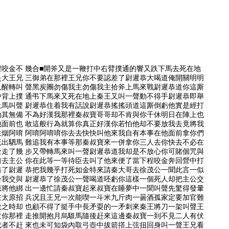
咬金不 幾合■開斧又是一鞭打中右臂撲通的響又跌下馬去死在地
是大王兄 三御弟在那裡王兄你不要認差了尉遲恭大喝道俺開關明明
又醒轉叫 聲黑炭團勿傷我主勿傷我主拾斧上馬來戰尉遲恭道你這厮
中背上撲 通弔下馬來又死在地上秦王又叫一聲動不得手尉遲恭即舉
上馬叫聲 尉遲恭住着我有話說尉遲恭搖搖頭道這厮倒虧他實是經打
劫其無備 不為好漢我那裡秦叔寶哥哥却不肯與你千休明日在陣上也
他面前也 敢這般行為就算你真正好漢你若怕他却不要放我去竟將我
生烟阿唷 阿唷阿唷唷你去去快快叫他來我自有本事在他面前拿你們
既出駟馬 難追我有本事等那秦叔寶來一併拿你三人去你快去不必在
金走了幾 步又帶轉馬來叫一聲尉遲恭道我却是不放心你可賭個咒與
前去主公 你在此等一等待臣去叫了他來便了當下程咬金奔回營中打
着了尉遲 恭把我幾乎打死如金特來請秦大哥去徐茂公一聞此言一似
公我交與 尉遲恭了徐茂公一聲喝道呸虧你這樣一個死人却把主公交
應將他綁 出一邊忙請秦叔寶起來叔寶在睡夢中一聞叫聲先驚得發暈
在太原招 兵况且王兄一次能喫一斗米九斤肉一曇酒孤家定要加官難
說之時却 也顧不得了挺手中長矛耍的一矛刺來秦王將刀一架叫聲王
童你那裡 走推開抱月烏騅馬隨後赶來這邊秦叔寶一到不見二人有伏
或者不赶 來也未可知袋內取弓壺中拔箭撘上弦扭回身叫一聲王兄看