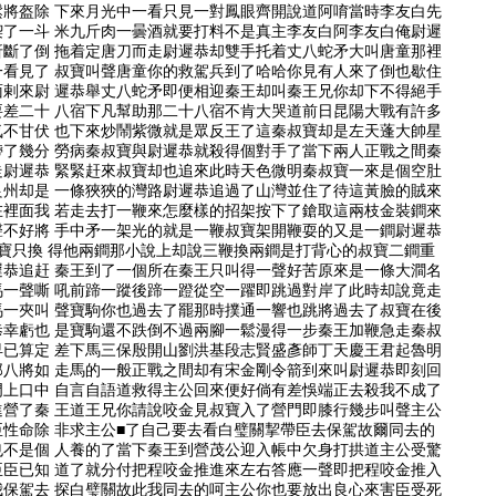
鬆將盔除 下來月光中一看只見一對鳳眼齊開說道阿唷當時李友白先
喫了一斗 米九斤肉一曇酒就要打料不是真主李友白阿李友白俺尉遲
折斷了倒 拖着定唐刀而走尉遲恭却雙手托着丈八蛇矛大叫唐童那裡
一看見了 叔寶叫聲唐童你的救駕兵到了哈哈你見有人來了倒也歇住
面剌來尉 遲恭舉丈八蛇矛即便相迎秦王却叫秦王兄你却下不得絕手
要差二十 八宿下凡幫助那二十八宿不肯大哭道前日昆陽大戰有許多
氣不甘伏 也下來炒鬧紫微就是眾反王了這秦叔寶却是左天蓬大帥星
帶了幾分 勞病秦叔寶與尉遲恭就殺得個對手了當下兩人正戰之間秦
走尉遲恭 緊緊赶來叔寶却也追來此時天色微明秦叔寶一來是個空肚
良州却是 一條狹狹的灣路尉遲恭追過了山灣並住了待這黃臉的賊來
在裡面我 若走去打一鞭來怎麼樣的招架按下了鎗取這兩枝金裝鐧來
聲不好將 手中矛一架光的就是一鞭叔寶架開鞭耍的又是一鐧尉遲恭
寶只換 得他兩鐧那小說上却說三鞭換兩鐧是打背心的叔寶二鐧重
遲恭追赶 秦王到了一個所在秦王只叫得一聲好苦原來是一條大澗名
馬一聲嘶 吼前蹄一蹤後蹄一蹬從空一躍即跳過對岸了此時却說竟走
馬一夾叫 聲寶駒你也過去了罷那時撲通一響也跳將過去了叔寶在後
恭幸虧也 是寶駒還不跌倒不過兩腳一鬆漫得一步秦王加鞭急走秦叔
早已算定 差下馬三保殷開山劉洪基段志賢盛彥師丁天慶王君起魯明
那八將如 走馬的一般正戰之間却有宋金剛令箭到來叫尉遲恭即刻回
門上口中 自言自語道救得主公回來便好倘有差悞端正去殺我不成了
進營了秦 王道王兄你請說咬金見叔寶入了營門即膝行幾步叫聲主公
性命除 非求主公■了自己要去看白璧關挈帶臣去保駕故爾同去的
也不是個 人養的了當下秦王到營茂公迎入帳中欠身打拱道主公受驚
臣臣已知 道了就分付把程咬金推進來左右答應一聲即把程咬金推入
我保駕去 探白璧關故此我同去的呵主公你也要放出良心來害臣受死