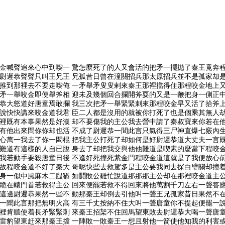
金喊聲追來心中到喫一 驚怎麼死了的人又會活的把矛一擺拋了秦王竟奔程
尉遲恭聲聲只叫王兄王 兄孤昔日曾在潼關招兵那太原招兵並不是孤家却
推到那裡去不要走喫俺 一矛舉矛叟叟剌來秦王那裡擋得住那程咬金地上
矛一舉咬金即便舉斧相 迎未及幾個回合攔開斧耍的又是一鞭把身一側正
恭大怒道好唐童焉敢攔 我三次把矛一舉緊緊刺來那程咬金早又活了拾斧
說快快講來咬金道我君 臣二人都是沒用的就被你打死了也是個乘其無人
裡既有本事果然是好漢 却不要傷我的主公我去營中請了秦叔寶來你若在
有他出來問你你却也活 不成了尉遲恭一間此言只氣得三尸神直爆七竅內
心萬一我去了你一悶棍 把我主公打死了却如何是好尉遲恭道大丈夫一言
難道有這樣的人自已脫 身去了却把我交與他他難道是喫素的麼當下程咬
我若動手要殺唐童日後 不逢好死撞死紫金門程咬金道這就是了我便放心
故程咬金道不好了秦大 哥呢快些去救駕多是主公要我同去探白璧關却撞
身一似中風麻木二腿猶 如鬪敗公雞忙說道那那那主公却在那裡咬金道主
跪在轅門首若救得主公 回來便罷若救不得回來將他萬割千刀左右一聲答
這邊尉遲恭果然一些不 動那秦王却倒去引他叫一聲王兄孤家昔日果然不
一聞此言那把無明火高 有三千丈按納不住大叫一聲唐童你不提起便罷一
裡肯聽使着長矛緊緊刺 來秦王招架不住回馬望東敗去尉遲恭大喝一聲唐
雷豹望東赶來那秦王擋 一陣敗一敗秦王一想且射他一箭使他知我的利害