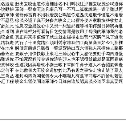
除名速速 赶出去咬金道你這裡除名不用叫我往那裡去呢茂公喝道你
公說勸解 軍師一聲秦王道凡事只可一不可二孤家說過一遭了難以再
我的軍師 老爺你當真不用我麼茂公喝道你這匹夫這般作怪還不走麼
生不忍見 徐茂公認了真不好多言咬金走出營外便叫家將快些收拾走
何必如此 性急咬金聽說心中又想一想道那裡等得消停幾日待我再進
咬金道到 底在這裡好可看昔日之交情還是收用了罷我的軍師我的老
棍咬金道 真正再來不值錢了就走就走揚揚走出營門家將們見了道老
隨路就走 約行了十里寬路回頭叫聲家將我們且商量商量如今到那裡
所在地名 叫做言商道只聽得一聲鑼響跳出五六個強人來擋住去路那
極爺爺正 要銀子用快快獻上來毛三聽說心中大怒便要動手勾四道慢
孫難道你 不怕死麼程咬金道你這狗頭人也不認得爺爺就是瓦岡寨稱
麼貴幹咬 金道我因與唐朝小秦王帳下軍師牛鼻子道人不合鬪氣奔走
未定何不 在此做個大王咬金道妙妙此乃有趣之事快走快走隨了眾人
毛三為丞 相封勾四為閣老傳令大小嘍囉凡有孤單商客不許搶劫若是
公赶了程 咬金出營便問道軍師今日緣何這般認真茂公道臣非真要逐