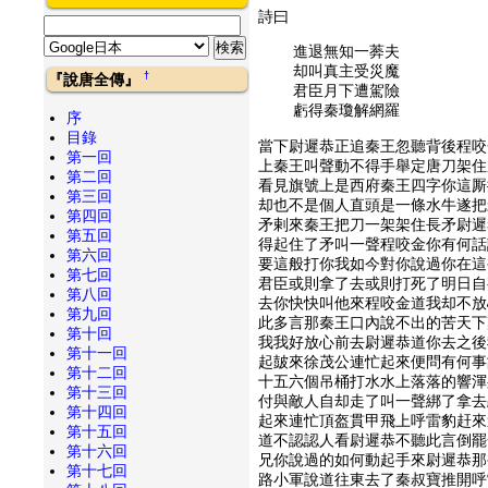
詩曰
進退無知一莾夫
却叫真主受災魔
†
『說唐全傳』
君臣月下遭駕險
虧得秦瓊解網羅
序
目錄
當下尉遲恭正追秦王忽聽背後程咬
第一回
上秦王叫聲動不得手舉定唐刀架住
第二回
看見旗號上是西府秦王四字你這厮
第三回
却也不是個人直頭是一條水牛遂把
第四回
矛剌來秦王把刀一架架住長矛尉遲
第五回
得起住了矛叫一聲程咬金你有何話
第六回
要這般打你我如今對你說過你在這
第七回
君臣或則拿了去或則打死了明日自
第八回
去你快快叫他來程咬金道我却不放
第九回
此多言那秦王口內說不出的苦天下
第十回
我我好放心前去尉遲恭道你去之後
第十一回
起皷來徐茂公連忙起來便問有何事
第十二回
十五六個吊桶打水水上落落的響渾
第十三回
付與敵人自却走了叫一聲綁了拿去
第十四回
起來連忙頂盔貫甲飛上呼雷豹赶來
第十五回
道不認認人看尉遲恭不聽此言倒罷
第十六回
兄你說過的如何動起手來尉遲恭那
第十七回
路小軍說道往東去了秦叔寶推開呼