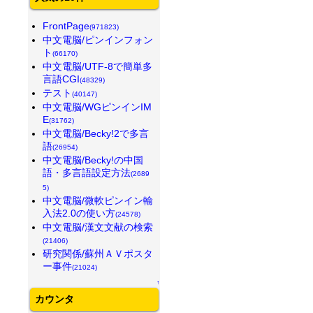
FrontPage
(971823)
中文電脳/ピンインフォン
ト
(66170)
中文電脳/UTF-8で簡単多
言語CGI
(48329)
テスト
(40147)
中文電脳/WGピンインIM
E
(31762)
中文電脳/Becky!2で多言
語
(26954)
中文電脳/Becky!の中国
語・多言語設定方法
(2689
5)
中文電脳/微軟ピンイン輸
入法2.0の使い方
(24578)
中文電脳/漢文文献の検索
(21406)
研究関係/蘇州ＡＶポスタ
ー事件
(21024)
↑
カウンタ