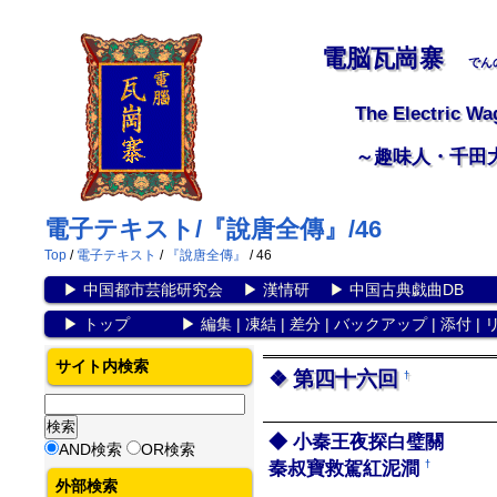
電脳瓦崗寨
でん
The Electric Wa
～趣味人・千田
電子テキスト/『說唐全傳』/46
Top
/
電子テキスト
/
『說唐全傳』
/ 46
▶
中国都市芸能研究会
▶
漢情研
▶
中国古典戯曲DB
▶
トップ
▶
編集
|
凍結
|
差分
|
バックアップ
|
添付
|
サイト内検索
第四十六回
†
小秦王夜探白璧關
AND検索
OR検索
秦叔寶救駕紅泥澗
†
外部検索