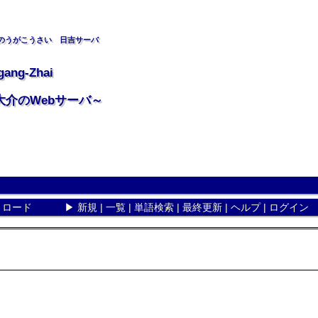
のうがこうさい 日吉サーバ
gang-Zhai
大介のWebサーバ～
リロード
▶
新規
|
一覧
|
単語検索
|
最終更新
|
ヘルプ
|
ログイン