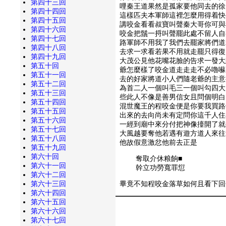
第四十三回
哩秦王道果然是孤家要他同去的徐
第四十四回
這樣匹夫本軍師這裡怎麼用得着快
第四十五回
講咬金看看叔寶叫聲秦大哥你可與
第四十六回
咬金把鬚一捋叫聲罷此處不留人自
第四十七回
路軍師不用我了我們去罷家將們道
第四十八回
去求一求看若果不用就走罷只得復
第四十九回
大茂公見他花嘴花臉的告求一發大
第五十回
爺怎麼樣了咬金道走走走不必嚕囌
第五十一回
去的好家將道小人們隨老爺的主意
第五十二回
為首二人一個叫毛三一個叫勾四大
第五十三回
些此人不像是善男信女且問個明白
第五十四回
混世魔王的程咬金便是你要我買路
第五十五回
出來的去向尚未有定問你這千人住
第五十六回
一經到廟中來分付把神像擡開了就
第五十七回
大風越要奪他若遇有遊方道人來往
第五十八回
他故假意激忿他前去正是
第五十九回
第六十回
奪取介休粮餉■
第六十一回
幹立功勞寬罪愆
第六十二回
第六十三回
畢竟不知程咬金落草如何且看下回
第六十四回
第六十五回
第六十六回
第六十七回