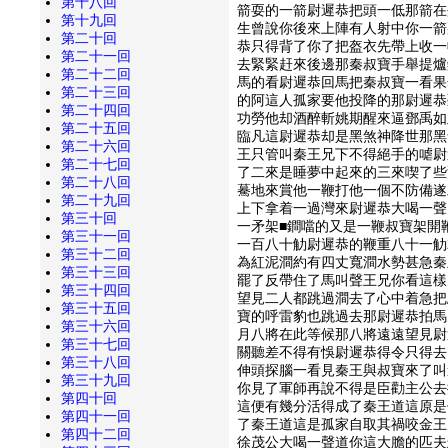
第十八回
箭耍的一箭尉遲恭把頭一低那箭在
第十九回
生曾說你後來上陣有人射中你一箭
第二十回
恭只得背了你了把盔衣先帶上收一
第二十一回
去緊緊赶來後邊那秦叔寶手舉提爐
第二十二回
馬的看尉遲恭回馬把秦叔寶一看果
第二十三回
的阿這人孤家要他投降的那尉遲恭
第二十四回
功勞他却酒醉斬姚期醒來逼鄧禹如
第二十五回
臨凡這尉遲恭却是黑煞神降世那黑
第二十六回
王只管叫秦王兄下不得絕手的㖸尉
第二十七回
了二來是睡夢中起來的三來喫了些
第二十八回
驀地來賞他一鞭打他一個不防備遂
第二十九回
上下拿着一過灣來尉遲恭大喝一聲
第三十回
一矛架■鐧噹的又是一鞭叔寶架開
第三十一回
一百八十觔尉遲恭的鞭重八十一觔
第三十二回
為紅泥澗約有四丈寬澗水勢甚急秦
第三十三回
罷了反帶住了馬叫聲王兄你看這樣
第三十四回
望見二人都跳過澗去了心中着急把
第三十五回
寶的呼雷豹也跳過去那尉遲恭拍馬
第三十六回
月八將在此等候那八將遠遠望見尉
第三十七回
關聽差不得有悞尉遲恭得令只得去
第三十八回
伸頭探腦一看見秦王與叔寶來了叫
第三十九回
你見了軍師再說不得是臣勸主公去
第四十回
這便有幾分活得成了秦王道這原是
第四十一回
了秦王道這是孤家自取其禍咬金王
第四十二回
徐茂公大喝一聲道你這大膽的匹夫