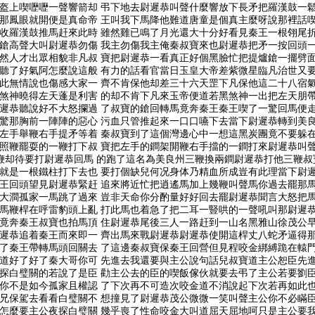
盔上喫嚦嚦一聲響箭却 弔下地去尉遲恭叫聲什麼響放下長矛把羅漢鼓一
那鳳眼就開便是真命帝 王叫我下馬降他難道唐童是個真主麼呀說那裡話
收羅漢鼓推馬赶來此時 雖然雞已鳴了月光還大十分好看見秦王一根翎尾
鎗高聲大叫尉遲恭勿傷 我主勿傷我主俺秦叔寶來也尉遲恭把矛一按回頭
然人才出眾相貌非凡叔 寶把尉遲恭一看真正好個黑臉忙把提爐鎗一擺劈
聽了好氣阿怎麼說這般 有力的話看官當日玉皇大帝差紫微星臨凡治世又
此無情說也傷感大家一 齊不肯保他却差三十六天罡下凡保他這二十八宿
煞神曉得左天蓬是利害 的却不肯下凡來玉帝便道若黑煞神一出把左天朋
遲恭聽說好不大怒攔過 了叔寶的鎗回轉馬竟奔秦王秦王喫了一驚回馬便
驚那胸前一陣陣的惡心 污血只管推起來一口口嚥下去當下尉遲恭轉到美
左手舉鞭右手提矛等着 秦叔寶到了這個灣邊心中一想這黑炭團竟不要躲
照鞭罷耍的一鞭打下叔 寶把左手的鐧架開鞭右手擋的一鐧打來尉遲恭叫
鞭却待要打尉遲恭回馬 的跑了這名為美良州三鞭換兩鐧尉遲恭打他三鞭叔
就是一根鐵柱打下去也 要打個缺兒何况身体乃精血所成豈有此理當下尉
王回頭望見尉遲恭緊赶 追來將近忙把逍遙馬加上幾鞭叫聲馬你過去罷那
大澗孤家一馬跳了過來 豈非天命你分酌量好好回去罷尉遲恭聞言大怒把
馬鞭桿在呼雷豹頭上亂 打此馬也着急了把二耳一豎哄的一聲吼叫那尉遲
竟奔秦王叔寶也拍馬頂 住尉遲恭尾後三人一路赶到一山名黑雅山徐茂公
遲恭追着秦王而來即一 齊出馬來戰尉遲恭尉遲恭使開這桿丈八蛇矛逼得
了秦王帶轉馬頭回關去 了這邊秦叔寶保秦王回營但見程咬金綁縛跪在轅
道好了好了秦大哥你可 先進去我還要與主公說句話兒叔寶道主公恕臣先
探白璧關的若說了是臣 勸主公去的臣的喫飯傢伙就要去弔了主公若要劉臣
你不是如今孤家且權認 了下次再不可造次咬金道不消說起下次若再如此
兄保駕去看看白璧關不 想撞見了尉遲恭茂公微微一笑叫聲主公你不必瞞
怎麼要主公夜探白璧關 幾乎喪了性命咬金大叫道屈天屈地呵只是主公要