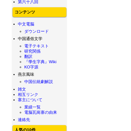
第六十八回
コンテンツ
中文電脳
ダウンロード
中国通俗文学
電子テキスト
研究関係
翻訳
『學生字典』Wiki
KO字源
燕京風味
中国伝統劇解説
雑文
相互リンク
寨主について
業績一覧
電脳瓦崗寨の由来
連絡先
人気の10件