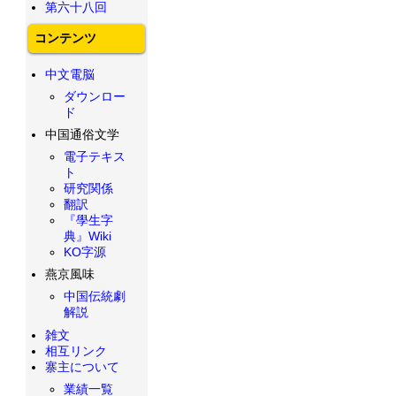
第六十八回
コンテンツ
中文電脳
ダウンロー
ド
中国通俗文学
電子テキス
ト
研究関係
翻訳
『學生字
典』Wiki
KO字源
燕京風味
中国伝統劇
解説
雑文
相互リンク
寨主について
業績一覧