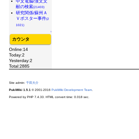
中文電脳/漢文文
献の検索
(21403)
研究関係/蘇州Ａ
Ｖポスター事件
(2
1021)
↑
カウンタ
Online:14
Today:2
Yesterday:2
Total:2885
Site admin:
千田大介
PukiWiki 1.5.1
© 2001-2016
PukiWiki Development Team
.
Powered by PHP 7.4.33. HTML convert time: 0.018 sec.