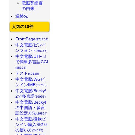
電脳瓦崗寨
の由来
連絡先
人気の10件
FrontPage
(971704)
中文電脳/ピンイ
ンフォント
(66165)
中文電脳/UTF-8
で簡単多言語CGI
(48328)
テスト
(40145)
中文電脳/WGピ
ンインIME
(31758)
中文電脳/Becky!
2で多言語
(26953)
中文電脳/Becky!
の中国語・多言
語設定方法
(26894)
中文電脳/微軟ピ
ンイン輸入法2.0
の使い方
(24575)