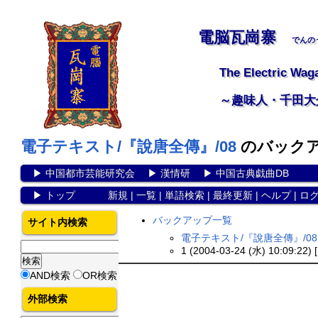
電脳瓦崗寨
でんの
The Electric Wag
～趣味人・千田大
電子テキスト/『說唐全傳』/08
のバック
▶
中国都市芸能研究会
▶
漢情研
▶
中国古典戯曲DB
▶
トップ
新規
|
一覧
|
単語検索
|
最終更新
|
ヘルプ
|
ロ
バックアップ一覧
サイト内検索
電子テキスト/『說唐全傳』/0
1 (2004-03-24 (水) 10:09:22) 
AND検索
OR検索
外部検索