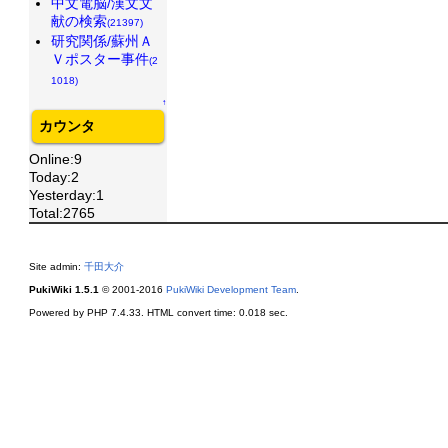
中文電脳/漢文文
献の検索
(21397)
研究関係/蘇州Ａ
Ｖポスター事件
(2
1018)
↑
カウンタ
Online:9
Today:2
Yesterday:1
Total:2765
Site admin:
千田大介
PukiWiki 1.5.1
© 2001-2016
PukiWiki Development Team
.
Powered by PHP 7.4.33. HTML convert time: 0.018 sec.