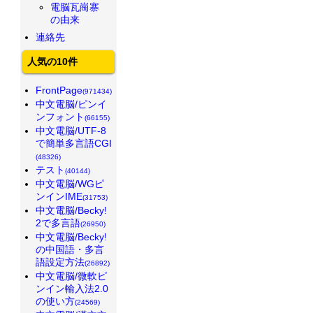
電脳瓦崗寨
の由来
連絡先
人気の10件
FrontPage
(971434)
中文電脳/ピンイ
ンフォント
(66155)
中文電脳/UTF-8
で簡単多言語CGI
(48326)
テスト
(40144)
中文電脳/WGピ
ンインIME
(31753)
中文電脳/Becky!
2で多言語
(26950)
中文電脳/Becky!
の中国語・多言
語設定方法
(26892)
中文電脳/微軟ピ
ンイン輸入法2.0
の使い方
(24569)