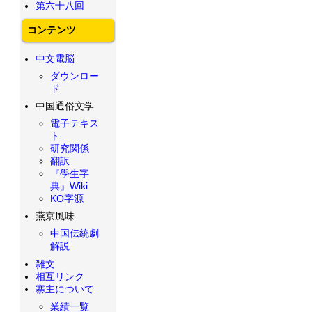
第六十八回
コンテンツ
中文電脳
ダウンロー
ド
中国通俗文学
電子テキス
ト
研究関係
翻訳
『學生字
典』Wiki
KO字源
燕京風味
中国伝統劇
解説
雑文
相互リンク
寨主について
業績一覧