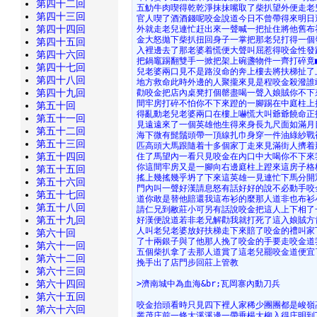
第四十二回
五觔牛肉喫得乾乾淨抹抹嘴取了柴扒望外便走老
第四十三回
官人喫了酒酒錢呢咬金說道今日不曾帶得來明日
第四十四回
外就走老兒連忙赶出來一聲喊一把扯住將他舊布
金大怒拋下柴扒扭回身子一掌把那老兒打得一個
第四十五回
入裡邊去了那老婆着慌便大聲叫屈惹得咬金性發
第四十六回
把鍋竈踢翻雙手一掀把架上碗盞物件一齊打碎竟■
第四十七回
兒老婆兩口見不是路沒命的奔上樓去將扶梯扯了
第四十八回
地方救命此時外邊的人聚攏來見是程咬金殺潑誰
第四十九回
勸咬金把店內桌凳打個罄盡喝一聲入娘賊你不下
間牢房打碎不怕你不下來蹬的一腳踢在中庭柱上
第五十回
得亂動老兒老婆兩口在樓上嚇慌大叫爺爺饒命正
第五十一回
見遠遠來了一個英雄他生得來身長九尺面如滿月
第五十二回
海下微有髭鬚頭帶一頂線扎巾身穿一件油綠紗戰
第五十三回
匹高頭大馬跟隨着十多個家丁走來見滿街人擠着
第五十四回
住了馬望內一看只見咬金在內口中大喝你不下來
你這間牢房又是一腳向右邊庭柱上蹬來這房子格
第五十五回
搖上幾搖幾乎坍了下來這英雄一見連忙下馬分開
第五十六回
門內叫一聲好漢請息怒有話好好的說不必動手咬
第五十七回
道你敢是替他賠還我這布衫的麼那人道非也布衫
第五十八回
請仁兄到敝莊小可另有話說咬金把這人上下相了
第五十九回
好漢便說道若非老兄解勸我就打死了這入娘賊方
人叫老兒老婆放好扶梯走下來賠了咬金的禮叫家
第六十回
了十兩銀子與了他那人挽了咬金的手要走咬金道
第六十一回
五個柴扒拿了去那人道賞了這老兒罷咬金道便宜
第六十二回
挽手出了店門步回莊上管教
第六十三回
第六十四回
>濟南城中為血海&br;瓦岡寨內動刀兵
第六十五回
咬金抬頭看時只見四下裡人家稀少團團都是峻嶺
第六十六回
叢茂庄前一條大溪溪邊一帶垂楊大柳入得庄明到