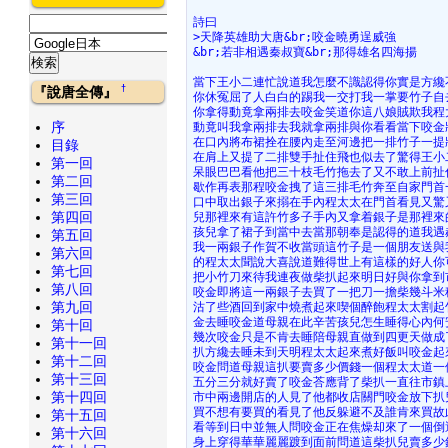
詩曰
>天降英雄助大唐&br;咬金曉勇逞威強
&br;若非相遇秦叔寶&br;那得雄名四海揚
當下王小二連忙說道我怎麼不識認得你實是方纔
†
『說唐全傳』
你休冤屈了人白白的踢我一交打我一掌要竹子自
你拿得動竟拿兩排去咬金笑道你這八娘賊欺我程
序
動竟叫我拿兩排去我就拿兩排與你看看當下咬金
在口內將布裙拴在腰內走至河邊把一排竹子一提
目錄
在肩上又提了二排雙手扯住飛也似去了驚得王小
第一回
呆眼巴巴看他把三十枝毛竹拖去了又不敢上前扯
第二回
歇作再表那程咬金拽了這三排毛竹奔至自家門首
第三回
口中取出銀子來搦在手內程太太在門首看見又驚
第四回
兒那裡來有這許竹多子手內又拿着銀子是那裡來
孩兒拿了裙子到當中去當那朝奉是認得的道我遇
第五回
我一兩銀子作賀不收當頭這竹子是一個朋友送與
第六回
的程太太聞說大喜說道難得世上有這樣的好人你
第七回
把小竹刀來待我連夜做柴扒起來明日好與你拿到
第八回
咬金即將這一兩銀子去買了一把刀一擔柴幾斗米
第九回
沽了些酒回到家中燒煮起來喫個醉飽程太太割起
金去睡咬金道母親在此辛苦孩兒怎生睡得心內何
第十回
幾次咬金只是不肯去睡陪母親直做到四更天做成
第十一回
扒方纔去睡未到天明程太太起來煮好飯叫咬金起
第十二回
咬金問道母親這扒要賣多少價錢一個程太太道一
第十三回
五分三分就好賣了咬金荅應背了柴扒一直往市鎮
第十四回
市中兩邊開店的人見了他都收店關門咬金放下扒
買不想有要買的看見了他反躲避不及誰肯來買故
第十五回
看等到日中並無人問咬金正在焦燥却來了一個倒
第十六回
身上穿得華華麗麗踱到面前問道這柴扒兒賣多少