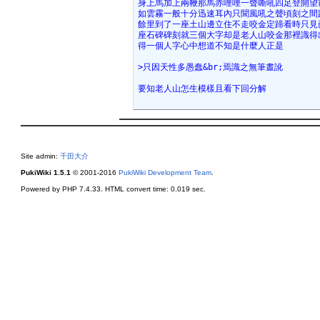
身上馬加上兩鞭那馬赤哩哩一聲嘶吼四足登開望
如雲霧一般十分迅速耳內只聞風吼之聲頃刻之間
餘里到了一座土山邊立住不走咬金定蹄看時只見
座石碑碑刻就三個大字却是老人山咬金那裡識得
得一個人字心中想道不知是什麼人正是
>只因天性多愚蠢&br;焉識之無筆晝訛
要知老人山怎生模樣且看下回分解
Site admin:
千田大介
PukiWiki 1.5.1
© 2001-2016
PukiWiki Development Team
.
Powered by PHP 7.4.33. HTML convert time: 0.019 sec.