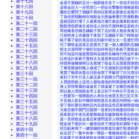
第十七回
金道不賣錢的五分一個那後生笑了一笑也不回言
第十八回
走咬金赶入一步照背心一把扯住擊翻在地喝道我
第十九回
囊的怎麼問了價錢不買却往那裡走那後生道我不
了為何把我翻倒在地咬金大怒掄拳要打旁邊觀看
第二十回
是路恐防打壞了人連累地方連忙都走攏來勸道程
第二十一回
動怒埋怨那後生道你這人却也不識時務這是程大
第二十二回
罪他條直些稱五錢銀子買了去好那人無奈身邊又
第二十三回
只得把身上衣服脫下來當了五錢銀子與了程咬金
第二十四回
銀子棄了柴扒竟自回去到家中程太太一見連忙問
完了麼咬金說道正是賣完了是一個人總買的五錢
第二十五回
程太太道阿呀十個扒兒如何有這許多銀子賣咬金
第二十六回
所不知這叫做貨賣當時這個所在極有行情這件東
第二十七回
以有這許多銀子賣程太太道原來如此我已做下十
第二十八回
待我再做幾個明日去賣便了咬金又去買柴買酒買
第二十九回
了看母親做到晚上做成了十五個柴扒說母親不要
彀賣了晚景休題次日咬金喫了早飯背了扒兒竟往
第三十回
來到了市中只見人家店多不曾開大門盡閉便放下
第三十一回
人買誰想鎮上這些人都知道他的利害誰敢來買還
第三十二回
身上穿得華麗的遠遠見了就遠避了去猶恐他看見
第三十三回
所以無人理他咬金早上直立到下午時分不見有人
第三十四回
一想要等一個體面的人來扯住他買主意已定又等
不見個人影肚中餓得很想道且去酒店內喫他一頓
第三十五回
背了柴扒要往酒肉店內去誰知這些店家都喫過他
第三十六回
大家店都不開門兒緊閉一直來到市稍盡頭却有一
第三十七回
原來那店中老兒老婆兩個是別處新移來居住的他
第三十八回
道一見程咬金走進店來便問道官人喫酒麼有好狀
第三十九回
咬金放下柴扒向一處坐頭坐下便說有好酒取十觔
切五觔來喫了一總算錢把你那老兒連忙取酒與婆
第四十回
自去切了一盤牛肉拿一雙筋一隻碗放在咬金面前
第四十一回
牛肉婆子送酒過來咬金放開大嘴只顧喫不一時把