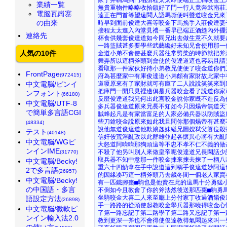
業績一覧
無貴重物件略略收拾鎖好了門一行人竟奔武南莊
電脳瓦崗寨
達正在門首等望遠聞人語馬嘶便叫聲道咬金兄來
の由来
時早到面前俊達大喜等咬金下馬挽手入莊俊達妻
接程太太進入內堂見禮一番早已端正酒筵內外擺
連絡先
杯食供幾套俊達道如今同兄出去做生意不久就要
一路盜賊甚多要學些武藝纔好未知兄會使用那一
人気の10件
金道小弟不會使甚麼兵器往常劈柴的時節就把斧
舞弄所以這柄斧頭到會使的俊達道這也容易且請
看取那一件家伙好待小弟教兄使便了咬金道你們
FrontPage
(972415)
府為甚麼家中有庫俊達道小弟頗有家財故此家中
中文電脳/ピンイ
道嗄原來有了家財就可有庫了二人說說笑笑來到
把庫門一開只見裡邊俱是兵器咬金看了說道你家
ンフォント
(66180)
反麼俊達道我兄何出此言咬金說你家既不造反為
中文電脳/UTF-8
多兵器俊達道原來兄長不知如今只因煬帝無道天
で簡単多言語CGI
賊蜂起凡是有家當富足的人家必備兵器以防賊盜
些刀鎗咬金說原來如此我且問你那個煬帝有甚麼
(48334)
說他無道俊達道他欺娘姦妹縊兄圖嫂弒父篡位殺
テスト
(40148)
信奸侒荒淫亂政以此群雄並起各懷異心將有大亂
中文電脳/WGピ
大怒道阿唷唷那狗頭這等不忠不孝不仁不義的做
ンインIME
不殺了他另叫別人來做皇帝呢俊達道兄長閑話少
(31770)
取兵器不知中意那一件咬金揀來揀去揀了一柄八
中文電脳/Becky!
重六十四觔拿在手中說道這到稱手俊達道妙阿這
2で多言語
(26957)
的因緣凑巧這一柄斧頭乃去歲冬間一個老人家賣
中文電脳/Becky!
有一匹鐵腳棗■駒也是他賣在此的這馬十分勇猛
の中国語・多言
不倒如今且教會了你的斧法然後送那匹棗■駒勇
坐騎咬金大喜二人來至廳上分付家丁收過酒餚俊
語設定方法
(26898)
手一路路的從頭使起教咬金學兵器那曉得咬金心
中文電脳/微軟ピ
了第一路忘記了第二路學了第二路又忘記了第一
ンイン輸入法2.0
教到更深一斧也不會得使俊達教得氣悶起來叫一
の使い方