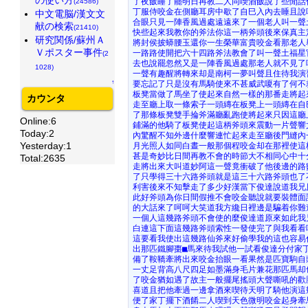
了夜飯睡了罷明日再教二人同喫酒飯說了些閒話
(24586)
丁服侍咬金在側廳耳房中歇了自巳入內去睡且說
中文電脳/漢文文
合眼只見一陣香風過處遠遠來了一個老人叫一聲
献の検索
(21410)
快些起來我教你的斧法你這一柄斧頭後來保真主
研究関係/蘇州Ａ
將封侯披蟒腰玉還你一生榮華富貴咬金看那老人
Ｖポスター事件
一路路使開把六十四路斧法教會了叫一聲土福星
(2
去也說罷忽然又是一陣香風過處那老人就不見了
1028)
一聲有趣醒將轉來却是南柯一夢叫聲且住待我演
↑
要忘記了只是沒有馬騎使來不甚威武嗄有了何不
板凳當做了馬坐了使起來自然一樣的那番走將起
カウンタ
走至廳上取一條索子一頭縳在板凳上一頭縳在自
了那條板凳雙手掄斧滿廳亂跑使將起來只因這廳
Online:6
鋪滿的他騎了板凳使起這柄斧頭來震動一片聲響
Today:2
內驚醒不知外邊什麼響連忙起來走至廳後門縫內
Yesterday:1
月光照人如同白晝一般那個程咬金却在那裡使這
甚是奇妙比日間再教不會的時節大不相同心中十
Total:2635
走將出來大叫道妙阿這一聲竟衝破了他後邊的路
了只學得三十六路斧頭就是這三十六路斧頭也了
利害後來不知擊走了多少好漢當下俊達說道我兄
此好斧頭為你日間假推不會咬金聽說就要裝體面
的大話來了呵呵大笑道我方纔日裡邊是騙着你難
一個人這幾路斧頭不會使的麼俊達道原來如此我
白連這下面這幾路斧頭索性一發使完了與我看看
這要看我使出這幾路仙斧來好偷學我的這也容易
出那匹鐵腳棗■馬來待我試他一試看俊達分付家
備了鞍鞽牽將出來咬金抬眼一看果然是匹寶駒自
一丈足背高八尺四足如墨滿身毛片兼花那匹馬却
了咬金猶如遇了故主一般擺尾搖頭大聲嘶吼的歡
喜道且把他牽過一邊拿酒來喫待天明了騎他演這
便了家丁擺下酒餚二人喫到天色微明咬金起身牽