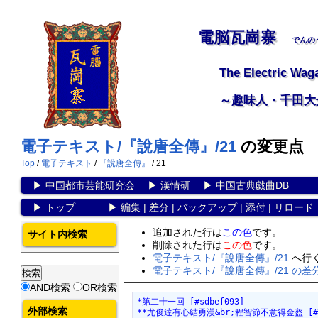
電脳瓦崗寨
でんの
The Electric Wag
～趣味人・千田大
電子テキスト/『說唐全傳』/21
の変更点
Top
/
電子テキスト
/
『說唐全傳』
/ 21
▶
中国都市芸能研究会
▶
漢情研
▶
中国古典戯曲DB
▶
トップ
▶
編集
|
差分
|
バックアップ
|
添付
|
リロード
追加された行は
この色
です。
サイト内検索
削除された行は
この色
です。
電子テキスト/『說唐全傳』/21
へ行
電子テキスト/『說唐全傳』/21 の差
AND検索
OR検索
*第二十一回 [#sdbef093]
外部検索
**尤俊達有心結勇漢&br;程智節不意得金盔 [#f8