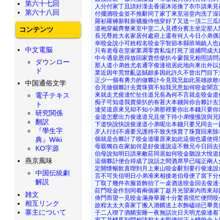
第六十七回
人分付家丁且請好漢去香湯沐浴換了衣巾請來見
第六十八回
付擺酒咬金並不推辭同了家丁來至浴堂內洗了澡
羅衫羅褲新鞋新襪服侍他穿好了又送一頂二三瓜
道袍穿戴齊整來至中堂二人見禮分賓主坐定那人
コンテンツ
長兄尊姓大名家居何處府上還有何人今日小弟偶
幸咬金說小可姓程名咬金字智節本縣班鳩鎮人也
中文電脳
只有老母在堂家業凋零賣私塩打死了巡捕問成大
中今遇皇恩得放回家賣些柴扒今蒙我兄相照請問
ダウンロー
那人道小弟姓尤名通字俊達祖居此地向來出外以
ド
業近因年荒世亂盜賊頗多因此許久不曾出門目下
正少一個有勇力的做夥計今見我兄如此英雄故敢
中国通俗文学
合兄做個夥計去賣珠寶不知我兄意如何咬金聞言
來就走尤俊達忙扯住道兄長為何不言就走咬金道
電子テキス
痴子可知道我賣柴扒的有甚大本錢與你合夥計去
ト
達笑道原來兄却不知小弟那裡要你出本錢只要你
研究関係
金道怎麼出力俊達道兄且坐下待小弟慢慢說與兄
翻訳
下道快說快說俊達道小弟呢出本錢只要兄同去一
『學生字
歹人行刦不過要兄護持不致失悞賣了珠寶回來除
個就是合夥計了咬金道嗄原來如此這個也還使得
典』Wiki
母親獨自在家如何是好俊達說這不難兄今日回去
KO字源
伯母說知明日請來敝莊同居如何咬金聽說大悅道
燕京風味
這個夥計便合得成了說話之間酒席早已端正兩人
定開懷暢飲直喫到月上東山咬金辭別要行俊達說
中国伝統劇
言不可失信明日小弟准來相接老伯母便了當下分
解説
丁取了幾件衣服首飾抬了一桌酒送咬金回去俊達
莊門咬金作別同着兩個家丁趁月光望家內而來却
雑文
倚門而望一見咬金滿身華麗十分驚喜慌忙便問咬
相互リンク
故程太太大喜家丁搬入酒餚送上衣飾磕頭已畢竟
寨主について
子二人喫了酒餚安睡一夜無話次日天明尤俊達着
家丁并轎馬到門相請程太太即便端正上轎咬金上