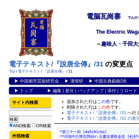
電脳瓦崗寨
でんの
The Electric Wag
～趣味人・千田大
電子テキスト/『說唐全傳』/31
の変更点
Top
/
電子テキスト
/
『說唐全傳』
/ 31
▶
中国都市芸能研究会
▶
漢情研
▶
中国古典戯曲DB
▶
トップ
▶
編集
|
差分
|
バックアップ
|
添付
|
リロード
追加された行は
この色
です。
サイト内検索
削除された行は
この色
です。
電子テキスト/『說唐全傳』/31
へ行
電子テキスト/『說唐全傳』/31 の差
AND検索
OR検索
*第三十一回 [#a5c81cba]
外部検索
**邱瑞中計降瓦岡&br;元慶逞勇取金堤 [#j6f4