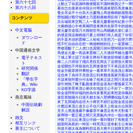
第六十七回
上動土了你若識時務便罷若不識時務我父子一齊
第六十八回
看你怎生樣來奈何我分付帶馬過來那匹馬竟像老
隻尖耳朵不十分高大元慶飛上馬使兩柄銀搥豁落
營抵關討戰守城將士乃賈順甫柳周臣得了報即披
コンテンツ
兵出城前來交戰二人一看裴元慶看他年紀甚小手
大兩柄搥心中奇異喝問道來將何名那手中的搥敢
中文電脳
麼元慶荅道我乃大隋朝官拜山馬關總兵裴仁基三
的便是我這兩柄搥只要上得陣打得人就是了你管
ダウンロー
的不是木頭的賈柳二人哈哈大笑把刀一起併力齊
ド
慌不忙自由自在把一柄搥輕輕的往上一架賈柳二
齊都震斷了二人虎口也震開只得叫聲阿唷好利害
中国通俗文学
馬便走元慶一馬追來賈柳二人方過得弔橋元慶早
了城上軍士認了自家主將却不敢放箭倒被元慶冲
電子テキス
柳二人只得領了殘兵竟投瓦岡去了這裡張大賓領
ト
金堤關也不停留就向瓦岡進發按下不表且說瓦岡
研究関係
咬金升殿眾將拜畢咬金一看單單不見徐茂公軍師
翻訳
這也奇了為何不見徐茂公到來難道孤家升殿這牛
『學生字
不該來朝拜麼分付去喚了他來正說之間只見徐茂
梁巾倒拖了靴子亂跑進來咬金道為什麼孤家又不
典』Wiki
出這樣形景來茂公俯伏在地說主公不好了一窩兒
KO字源
咬金道阿呀好端的的為何多要死起來想是你瘋顛
燕京風味
道臣算陰陽今日巡天都太保八臂膊哪叱臨凡第三
來了瓦岡城內這些大小將官不經打起咬金道這個
中国伝統劇
什麼話來茂公道主公不信只看天上咬金出位與眾
解説
見天上黑漫漫霧不像霧雲不像雲足有半天對着了
家齊喫一驚正看之間只見黑氣內冲出一股白氣來
雑文
冲散了泛出紅來茂公仔細一看叫聲好了有救星了
相互リンク
賊形阿為甚的一時笑一時哭茂公道幸虧主公有福
寨主について
與巡天都太保為難料想這員大將不日就降瓦岡主
正宮了咬金道實在天下沒有光棍皇帝孤家在殿上