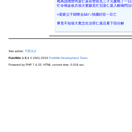
戰再說隋營內裴仁基在營前見三子元慶戰了一日
忙令鳴金收兵張大賓聽見忙召裴仁基入帳喝問治
>裴家父子歸降去&br;悞國奸臣一旦亡
畢竟不知張大賓怎生治罪仁基且看下回分解
Site admin:
千田大介
PukiWiki 1.5.1
© 2001-2016
PukiWiki Development Team
.
Powered by PHP 7.4.33. HTML convert time: 0.018 sec.