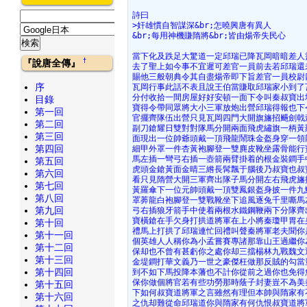
詩曰
>奸雄慣自智謀深&br;怎曉興唐有異人
&br;每用神機賺隋將&br;皆由煬帝失民心
當下化及跌足大驚道一定邱瑞已降瓦岡暗暗差人
†
『說唐全傳』
去了聖上如今事不宜遲可差官一員前去若邱瑞還
賜他三般朝典令其自盡煬帝即下旨差官一員校尉
序
瓦岡行事此話不表且說王伯當賺取邱瑞家小到了
分付收拾一間房屋好好安頓一面下令叫秦叔寶出
目錄
寶得令帶同眾將大小三軍放炮出營邱瑞得報也下
第一回
官擺齊隊伍出營只見瓦岡四門大開旗旛招颺劍戟
第二回
副刀鎗耀日雙對對隊馬分開兩面飛虎繡旗一柄黃
第三回
面現出一位帥爺頭戴一頂飛龍鬧珠金盔身穿一領
第四回
細甲外罩一件杏黃袍腳登一雙麂皮靴坐露骨能行
馬左插一彎弓右插一壺箭兩臂掛着的根金裝鐧手
第五回
虎頭金鎗黃面金晴三綹長髯飄于腦後乃叔寶也叔
第六回
看只見隋營大開三軍齊出隊子馬分開左右飛虎旛
第七回
黃羅傘下一位元帥頭戴一頂雙鳳銀盔身披一件九
第八回
罩莾龍白袍腳登一雙戰靴坐下追風逐兔千里嘶馬
第九回
弓右插狼牙箭手中使着兩根水鐵鋼鞭兩下分隊齊
寶橫鎗在手欠身打拱道將軍在上小將秦瓊甲胃在
第十回
禮馬上打拱了邱瑞連忙回禮叫聲秦將軍老夫聞你
第十一回
個英雄人人稱你為小孟嘗賽專諸那靠山王過繼你
第十二回
保却也不曾有甚虧你之處你却三擋楊林九戰魏文
第十三回
金堤鐧打華文義乃一世之豪傑枉做那反賊的勾當
第十四回
到不如下馬投降本藩也不計你從前之過你也免得
保你做個將官若有些功勞那時蔭子封妻豈不為美
第十五回
下如何叔寶道將軍之言雖然有理但本帥與隋家有
第十六回
之仇却難從命邱瑞道你與隋家有何仇恨叔寶道將