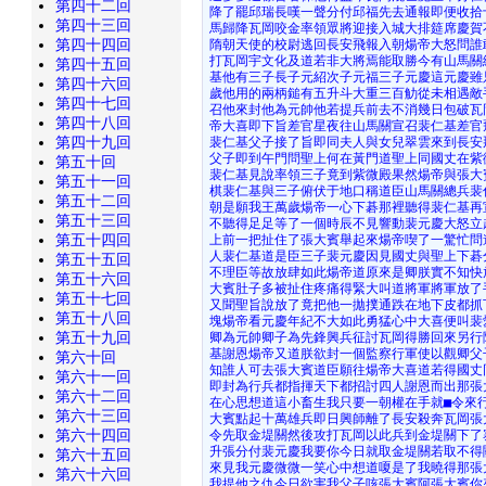
第四十二回
降了罷邱瑞長嘆一聲分付邱福先去通報即便收拾
第四十三回
馬歸降瓦岡咬金率領眾將迎接入城大排筵席慶賀
第四十四回
隋朝天使的校尉逃回長安飛報入朝煬帝大怒問誰
打瓦岡宇文化及道若非大將焉能取勝今有山馬關
第四十五回
基他有三子長子元紹次子元福三子元慶這元慶雖
第四十六回
歲他用的兩柄鎚有五升斗大重三百觔從未相遇敵
第四十七回
召他來封他為元帥他若提兵前去不消幾日包破瓦
第四十八回
帝大喜即下旨差官星夜往山馬關宣召裴仁基差官
第四十九回
裴仁基父子接了旨即同夫人與女兒翠雲來到長安
父子即到午門問聖上何在黃門道聖上同國丈在紫
第五十回
裴仁基見說率領三子竟到紫微殿果然煬帝與張大
第五十一回
棋裴仁基與三子俯伏于地口稱道臣山馬關總兵裴
第五十二回
朝是願我王萬歲煬帝一心下碁那裡聽得裴仁基再
第五十三回
不聽得足足等了一個時辰不見響動裴元慶大怒立
第五十四回
上前一把扯住了張大賓舉起來煬帝喫了一驚忙問
人裴仁基道是臣三子裴元慶因見國丈與聖上下碁
第五十五回
不理臣等故放肆如此煬帝道原來是卿朕實不知快
第五十六回
大賓肚子多被扯住疼痛得緊大叫道將軍將軍放了
第五十七回
又聞聖旨說放了竟把他一拋撲通跌在地下皮都抓
第五十八回
塊煬帝看元慶年紀不大如此勇猛心中大喜便叫裴
第五十九回
卿為元帥卿子為先鋒興兵征討瓦岡得勝回來另行
基謝恩煬帝又道朕欲封一個監察行軍使以觀卿父
第六十回
知誰人可去張大賓道臣願往煬帝大喜道若得國丈
第六十一回
即封為行兵都指揮天下都招討四人謝恩而出那張
第六十二回
在心思想道這小畜生我只要一朝權在手就■令來
第六十三回
大賓點起十萬雄兵即日興師離了長安殺奔瓦岡張
第六十四回
令先取金堤關然後攻打瓦岡以此兵到金堤關下了
升張分付裴元慶我要你今日就取金堤關若取不得
第六十五回
來見我元慶微微一笑心中想道嗄是了我曉得那張
第六十六回
我提他之仇今日欲害我父子咳張大賓阿張大賓你