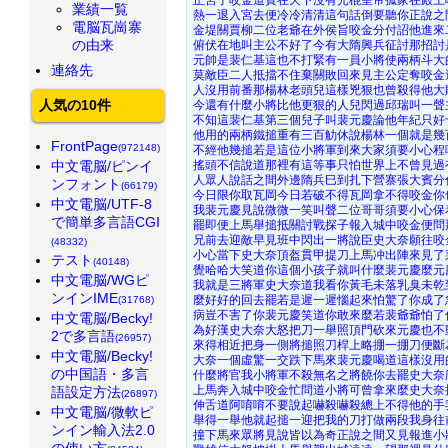
業績一覧
熱一退入宮去便冷冷清清這句話倒要聽你正說之
電脳瓦崗寨
金堤關賈柳二位老爺在外侯旨咬金分付詔他進來
の由来
俯伏在地叫主公不好了今有大隋興兵征討那招討
元帥是裴仁基這也不打緊有一員小將使兩柄斗大
連絡先
莫敵臣二人抵擋不住棄關敗回來見主公定奪咬金
人沒用前番那楊林老頭兒這樣兇狠也曾殺得他大
人気の10件
今還有什麼小將比他更狠的人兒閃過邱瑞叫一聲
不知這裴仁基第三個兒子叫裴元慶論他年紀只好
他用的兩柄鐵搥重有三百觔休說楊林一個就是幾
FrontPage
(972148)
不經他幾搥若是這位小將軍到來大家須要小心程
中文電脳/ピンイ
搖頭不信說道那裡有這等事只怕世界上不曾見過
人眾人說話之間外邊隋兵巳到扎下營寨張大賓分
ンフォント
(66179)
今日限你取瓦岡今日若破不得瓦岡拿不得咬金你
中文電脳/UTF-8
我裴元慶見說微微一笑叫聲二位哥哥須要小心保
で簡単多言語CGI
罷即便上馬舉搥抵關討戰探子報入城中咬金便問
兄前去迎敵早見班中閃出一將說臣史大奈願往咬
(48332)
小心當下史大奈頂盔貫甲提刀上馬冲出陣來見了
テスト
(40148)
覺哈哈大笑道你這個小孩子就叫什麼裴元慶麼元
中文電脳/WGピ
我就是三將軍史大奈道我看你黃毛未落乳臭未乾
ンインIME
麼好好的回去罷若是遲一遲惱起來怕驚了你成了
(31768)
病豈不害了你裴元慶笑道你敢來麼若裴爺爺怕了
中文電脳/Becky!
為好漢史大奈大怒把刀一舉照頂門砍來元慶也不
2で多言語
(26957)
來得相近把身一側將搥照刀桿上略掤一掤刀便斷
中文電脳/Becky!
大奈一個虛驚一交跌下馬來裴元慶喝道這樣沒用
の中国語・多言
什麼將官我小將軍不殺無名之將饒你去罷史大奈
上馬奔入城中咬金忙問道小將可曾拿來麼史大奈
語設定方法
(26897)
伸舌道阿唷唷不要說起嚇殺嚇殺總上不得他的手
中文電脳/微軟ピ
舉得一舉他就起搥一迎把我的刀打做兩段我身往
ンイン輸入法2.0
撞下馬來眾將見說皆以為奇正說之間又見報進小
の使い方