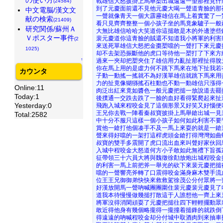
戰雄信大怒披掛上馬舉槊出城遠遠一望那裡見什
(24584)
到了元慶面前還不見他元慶大喝一聲道青臉的那
中文電脳/漢文文
一聲就像青天一個大霹靂雄信在馬上着實驚了一
献の検索
(21409)
看只見齊齊整整一個小孩子坐的馬竟象驢子一般
研究関係/蘇州Ａ
大無比雄信哈哈大笑道你這搥敢是木的外邊塗些
Ｖポスター事件
裴元慶道你這青臉的賊還不知道我小將軍的利害
(2
來送死單雄信大怒把金棗槊噹的一聲打下來元慶
1025)
却不去架恐振斷他的虎口等待他一槊打了下來方
↑
過來一夾却把槊夾住了雄信用力亂扯那裡扯得脫
你在馬上用的是虛力何不跳下馬來在地下扯我若
カウンタ
子動一動搖一搖就不為好漢單雄信就跳下馬來用
力的扯竟像猢猻搖石柱動也不動一動雄信只漲得
Online:11
肉泛出紅來竟如醬色一般元慶把搥一放說道去罷
Today:1
後撲通一交跌去跌了一臉的血好看得緊爬起來扯
Yesterday:0
飛跑入城來程咬金見了這個形景又好笑又好惱便
王兄你去戰一陣看秦叔寶披掛上馬舉鎗出城一見
Total:2582
中十分不服只這樣一個小孩子如何如此利害不要
賞他一鎗打他個凑手不及一馬上來耍的就是一鎗
聲來得好噹的一架打這桿虎頭金鎗打得灣灣如曲
叔寶的雙手多震開了虎口流出血來叫聲好家伙回
入城中程咬金大怒道何方小子敢如此無禮下旨孤
征帶領三十六員大將與魏徵徐勣放炮出城程咬金
的利害一馬上前把斧一舉光的砍下來裴元慶把搥
噹的一聲響亮斧轉了口震得咬金滿身麻木雙手流
位王王兄御御弟快快來救救駕徐茂公分付眾將一
好漢放開馬一聲吶喊團團圍住裴元慶裴元慶見了
道我本待慢慢做幾搥打散這于人誰想他一齊上來
將軍沒得消閑頑耍了元慶把搥往四下輕輕擺動眾
敢近得他身有幾個略攏得一攏撞着搥鋒的就跌倒
得遠遠的吶喊程咬金却分付城中取酒肉到來抽車