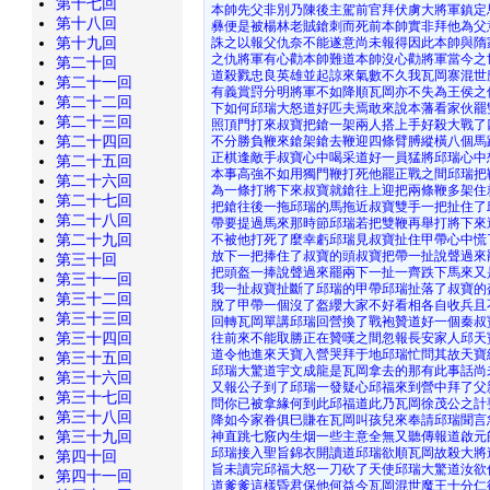
第十七回
本帥先父非別乃陳後主駕前官拜伏虜大將軍鎮定
第十八回
彝便是被楊林老賊鎗刺而死前本帥實非拜他為父
第十九回
誅之以報父仇奈不能遂意尚未報得因此本帥與隋
之仇將軍有心勸本帥難道本帥沒心勸將軍當今之
第二十回
道殺戮忠良英雄並起諒來氣數不久我瓦岡寨混世
第二十一回
有義賞罸分明將軍不如降順瓦岡亦不失為王侯之
第二十二回
下如何邱瑞大怒道好匹夫焉敢來說本藩看家伙罷
第二十三回
照頂門打來叔寶把鎗一架兩人搭上手好殺大戰了
第二十四回
不分勝負鞭來鎗架鎗去鞭迎四條臂膊縱橫八個馬
正棋逢敵手叔寶心中喝采道好一員猛將邱瑞心中
第二十五回
本事高強不如用獨門鞭打死他罷正戰之間邱瑞把
第二十六回
為一條打將下來叔寶就鎗往上迎把兩條鞭多架住
第二十七回
把鎗往後一拖邱瑞的馬拖近叔寶雙手一把扯住了
第二十八回
帶要提過馬來那時節邱瑞若把雙鞭再舉打將下來
第二十九回
不被他打死了麼幸虧邱瑞見叔寶扯住甲帶心中慌
放下一把捧住了叔寶的頭叔寶把帶一扯說聲過來
第三十回
把頭盔一捧說聲過來罷兩下一扯一齊跌下馬來又
第三十一回
我一扯叔寶扯斷了邱瑞的甲帶邱瑞扯落了叔寶的
第三十二回
脫了甲帶一個沒了盔纓大家不好看相各自收兵且
第三十三回
回轉瓦岡單講邱瑞回營換了戰袍贊道好一個秦叔
第三十四回
往前來不能取勝正在贊嘆之間忽報長安家人邱天
道令他進來天寶入營哭拜于地邱瑞忙問其故天寶
第三十五回
邱瑞大驚道宇文成龍是瓦岡拿去的那有此事話尚
第三十六回
又報公子到了邱瑞一發疑心邱福來到營中拜了父
第三十七回
問你已被拿緣何到此邱福道此乃瓦岡徐茂公之計
第三十八回
降如今家眷俱巳賺在瓦岡叫孩兒來奉請邱瑞聞言
第三十九回
神直跳七竅內生烟一些主意全無又聽傳報道啟元
邱瑞接入聖旨錦衣開讀道邱瑞欲順瓦岡故殺大將
第四十回
旨未讀完邱福大怒一刀砍了天使邱瑞大驚道汝欲
第四十一回
道爹爹這樣昏君保他何益今瓦岡混世魔王十分仁