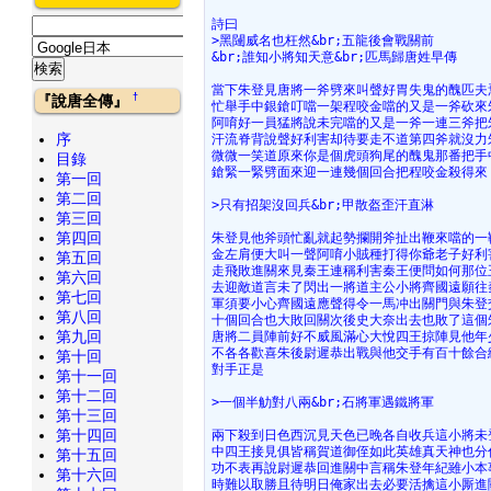
詩曰
>黑闥威名也枉然&br;五龍後會戰關前
&br;誰知小將知天意&br;匹馬歸唐姓早傳
當下朱登見唐將一斧劈來叫聲好胃失鬼的醜匹夫
†
『說唐全傳』
忙舉手中銀鎗叮噹一架程咬金噹的又是一斧砍來
阿唷好一員猛將說未完噹的又是一斧一連三斧把
序
汗流脊背說聲好利害却待要走不道第四斧就沒力
微微一笑道原來你是個虎頭狗尾的醜鬼那番把手
目錄
鎗緊一緊劈面來迎一連幾個回合把程咬金殺得來
第一回
第二回
>只有招架沒回兵&br;甲散盔歪汗直淋
第三回
第四回
朱登見他斧頭忙亂就起勢攔開斧扯出鞭來噹的一
金左肩便大叫一聲阿唷小賊種打得你爺老子好利
第五回
走飛敗進關來見秦王連稱利害秦王便問如何那位
第六回
去迎敵道言未了閃出一將道主公小將齊國遠願往
第七回
軍須要小心齊國遠應聲得令一馬冲出關門與朱登
第八回
十個回合也大敗回關次後史大奈出去也敗了這個
第九回
唐將二員陣前好不威風滿心大悅四王掠陣見他年
不各各歡喜朱後尉遲恭出戰與他交手有百十餘合
第十回
對手正是
第十一回
第十二回
>一個半觔對八兩&br;石將軍遇鐵將軍
第十三回
第十四回
兩下殺到日色西沉見天色已晚各自收兵這小將未
中四王接見俱皆稱賀道御侄如此英雄真天神也分
第十五回
功不表再說尉遲恭回進關中言稱朱登年紀雖小本
第十六回
時難以取勝且待明日俺家出去必要活擒這小厮進