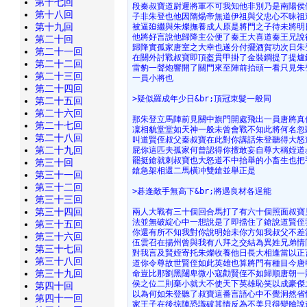
第十七回
段秦叔寶道尉遲將軍不可我知他非別乃是南陽侯
第十八回
子非朱登也他因隋煬帝無道伊祖與父忠心不昧祖
第十九回
被逼廹繼與朱燦撫養成人原是將門之子待未將明
他將好言說他歸降主公便了秦王大喜道秦王兄說
第二十回
歸降實孤家唐室之大幸也遂分付擺酒賀功次日朱
第二十一回
在關外討戰叔寶即頂盔貫甲掛了金裝鐧提了提爐
第二十二回
雷豹一聲炮響開了關門來至陣前抬頭一看只見朱
第二十三回
一員小將也
第二十四回
>疑似羅成年少日&br;頂冠朿髮一般同
第二十五回
第二十六回
那朱登立馬陣前見關中旗門開處飛出一員唐將真
第二十七回
凜相貌堂堂如天神一般未曾會戰不知此將何名忽
第二十八回
叫道賢侄叔父秦叔寶在此對你講話朱登聽得大怒
第二十九回
屁你這匹夫孤家何曾認得你擅敢妄自尊大稱姪道
罷挺鎗就刺叔寶也大怒道不中抬舉的小畜生也把
第三十回
鎗急架相還二馬橫冲雙鎗並舉正是
第三十一回
第三十二回
>碁逢敵手無高下&br;將遇良材各逞能
第三十三回
第三十四回
兩人大戰有三十個回合馬打了有六十個照面叔寶
法並無破綻心中一想說是了即擋住了鎗說道賢侄
第三十五回
你還有所不知我對你說明始未你方知我叔父不差
第三十六回
伍雲召在揚州曾與我有八拜之交結為異姓兄弟情
第三十七回
對我言及賢姪寄托朱燦收養他日長大相逢當以正
第三十八回
道你令尊故世賢侄如此英雄也算將門有種目今唐
第三十九回
命豈比那劉黑闥卑微小寇勸賢侄不如歸順唐朝一
侯之位二則棄小就大不使天下英雄恥笑以成豪傑
第四十回
以為何如朱登聽了叔寶這番言語心中不覺洞然省
第四十一回
家王子在後掠陣恐識破其情反為不美只得變臉說