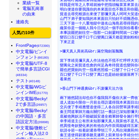
業績一覧
得我是何等之人李靖就袖中把指頭輪算算來算去
電脳瓦崗寨
明白便道你要我識你的本來面目也不難且和你罷
の由来
貧道去尋究根源出來便了那彌天真人呵呵大笑道
山門下弟子要知我的本來面目只怕好不煩難憑你
連絡先
三天下遊一十八重地獄中遊名山海島若尋得我的
纔算你是一個能人我今日先試一個手段與你看看
人気の10件
本事說罷把劍往空一指那一口劍霎時間就一口變
變百口百口變千口千口變萬口滿天都是寶劍粉粉
下來正是
FrontPage
(972390)
中文電脳/ピンイ
>彌天真人異術高&br;滿空飛劍落飄飄
ンフォント
(66180)
當下李靖見彌天真人作法他也不慌不忙呼呼大笑
中文電脳/UTF-8
變萬化之術貧道也會的何足為奇待貧道也變與你
で簡単多言語CGI
罷也把寶劍向空一指果然照樣一口變了十口十口
百口變了千口千口變了萬口也是紛紛揚揚落將下
(48334)
看果然
テスト
(40148)
中文電脳/WGピ
>香山門下神通廣&br;不讓彌天法力強
ンインIME
(31770)
兩下雖然鬪法却也你不傷我我不傷你大家一齊收
中文電脳/Becky!
道人道如今限你一月前去尋訪還得我本來面目出
2で多言語
(26957)
交兵便了李靖應聲道使得二人各自回營單講李靖
中文電脳/Becky!
秦王問道軍師方纔出關打話一番諒已深知那彌天
の中国語・多言
底被他興妖法不能破賊安邊全賴軍師發令施行早
幸李靖道主公有所未知那彌天真人我算他不是凡
語設定方法
(26898)
然異怪奇妖變化來的有他在內作崇焉能破得五家
中文電脳/微軟ピ
欲請令箭一枝着尉遲恭帶領三千人馬往湖廣荊州
ンイン輸入法2.0
秦王道使得尉遲恭聽見遂即上前來領令李靖分付
の使い方