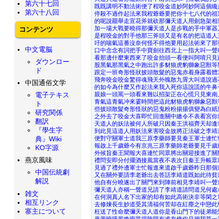
第六十七回
既既講明不動法術便了程咬金道妙阿妙阿這個纔
第六十八回
停殺不過作起法來我程爺爺要把你十七八代的祖
的呢說罷舉走宣花斧就砍那彌天道人用劍急架相
加一場大戰要曉得那彌天道人是步戰的手中軍器
コンテンツ
是程咬金的對手他那三斧頭又是有名的把這道人
吁的喘氣這番沒奈何怪不得他要用起法術來了那
中文電脳
口中念念有詞把手中寶劍往西北上一指大叫一聲
看那邊什麼東西來了咬金抬頭一看便叫阿唷只見
ダウンロー
股黑氣那黑氣之中跑出許多豺狼虎豹獅象惡獸等
ド
跟定一班奇形怪狀披頭散髮的惡鬼赤着身露着體
飛奔咬金咬金驚得魂飛天外魄散九霄大叫道說過
中国通俗文学
的如今為什麼又作起法來我入死你這說謊的牛鼻
親娘一頭罵一頭看來難以招架正在心慌只見東南
電子テキス
青氣這青氣冲來霎時間把這此豺狼虎豹獅象惡獸
ト
些披頭散髮奇形怪狀的惡鬼粉粉揚揚俱變為白紙
研究関係
之外去了咬金大喜即忙回進關中繳令不表看宮你
翻訳
天道人的妖法被何人所破只因秦王洪福齊天却逢
『學生字
到此見這道人用妖法來害咬金故將正法破之李靖
便對守關軍士道我三原李藥師要見秦王軍士連忙
典』Wiki
報啟上千歲爺今有京兆三原李藥師老爺要見千歲
KO字源
外候旨秦王聞報大喜連忙同眾將出關迎接進了關
燕京風味
禮問安即分付擺酒接風當夜不表次日秦王升帳眾
見過了禮外邊軍士忙報進來道啟千歲爺昨日那個
中国伝統劇
又在關外要請李老爺出去答話李靖道既如此待貧
解説
他自有分曉遂出了關門來到陣前相見李靖叫一聲
彌天道人亦稱一聲道兄請了李靖道請問道兄何處
雑文
在何洞真人名下出家的却有如此高術決非等閑之
相互リンク
去修煉長生妙道受其清福何苦却在紅塵之中戀此
寨主について
枉送了性命麼彌天道人道你是香山門下的徒弟能
來善曉呼風喚雨算得陰陽有准有條你且把我算一