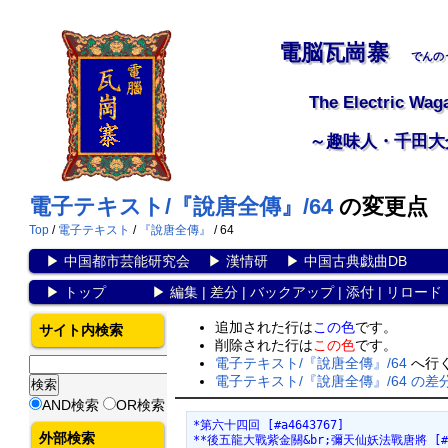
電脳瓦崗寨
でんの
The Electric Wag
～趣味人・千田大
電子テキスト/『說唐全傳』/64
の変更点
Top
/
電子テキスト
/
『說唐全傳』
/ 64
▶
中国都市芸能研究会
▶
漢情研
▶
中国古典戯曲DB
▶
トップ
▶
編集
|
差分
|
バックアップ
|
添付
|
リロード
追加された行は
この色
です。
サイト内検索
削除された行は
この色
です。
電子テキスト/『說唐全傳』/64
へ行
電子テキスト/『說唐全傳』/64 の差
AND検索
OR検索
*第六十四回 [#a4643767]
外部検索
**後五龍大戰紫金關&br;彌天仙妖法戰唐將 [#j4