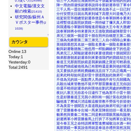
領三千人馬前往湖廣荊州雷十朋處要借他的照妖
(24586)
陣一用勿得違悞尉遲恭說得令那尉遲恭領了軍令
中文電脳/漢文文
三千人馬一逕往湖廣荊州而來在路不止一日已到
献の検索
(21410)
分付安營次日就出馬來到城下高聲大叫道俺乃大
研究関係/蘇州Ａ
祖駕前官拜都總管尉遲恭便是今奉軍師將令要來
Ｖポスター事件
這裡暫借這面照妖寶鏡一用待破了彌天真人即當
(2
與我通報小軍聽得飛報進府報啟大王今有大唐總
1028)
說奉軍師將令特來要與大王借取寶鏡破陣那雷十
↑
弟兄三個第一個是雷十朋在荊州自稱楚王第二個
三個為先鋒那第二第三弟兄二人自小聞得山東秦
カウンタ
英雄因慕想其名故一個取名賽秦一個取名勝秦那
貌與尉遲敬德無二他也用一桿點鋼鎗坐下的也是
Online:13
馬弟兄三人聞報尉遲恭到來要借寶鏡十朋就聞言
Today:1
御弟那唐朝差尉遲恭到來要借我們的寶鏡却怎生
Yesterday:0
秦道王兄那面照妖鏡是我家鎮國之寶豈可輕易借
與他們倘或被他視為已有那時還是棄與他好呢還
Total:2491
戈又要損兵折將耗費錢粮况且目下刀兵正熾萬一
起來此時却如何是好雷十朋道既如此御弟可一面
不借為兄的就一面點齊人馬倘他不肯引兵歸國為
兵殺出城來管教他不留片甲那雷勝秦道王兄你說
你還不曉得尉遲恭的利害他在劉武周處的時鄭曾
夜刦八寨王兄你若今日違怍了他為害不小雷十朋
生是好勝秦道王兄我小弟到有一個計策在此除非
騙他進了樊城只消這般這般管教不勞張弓折箭使
不為美雷十朋聞言大喜道既如此御弟可依計速行
便了雷勝秦奉令出城一馬來至陣前抬頭一看見那
貌果然與賽秦二哥無二同是豹頭環眼黑臉烏鬚便
尉遲將軍小將雷勝秦馬上打拱了不知將軍台駕到
迎今奉王兄之命特請將軍暫進樊城敬治水酒一杯
風那寶鏡一事莫說借用就是奉送亦禮所當然况我