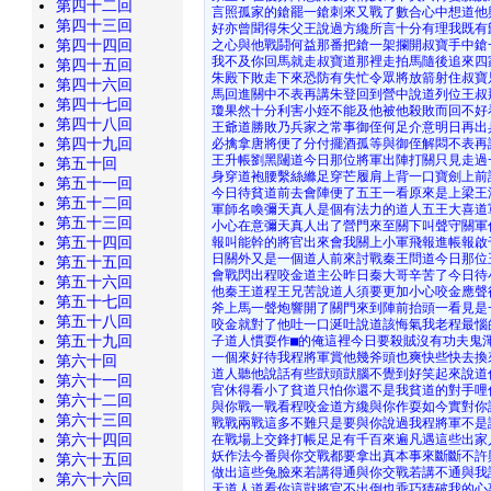
第四十二回
言照孤家的鎗罷一鎗刺來又戰了數合心中想道他
第四十三回
好亦曾聞得朱父王說過方纔所言十分有理我既有
第四十四回
之心與他戰鬪何益那番把鎗一架攔開叔寶手中鎗
我不及你回馬就走叔寶道那裡走拍馬隨後追來四
第四十五回
朱殿下敗走下來恐防有失忙令眾將放箭射住叔寶
第四十六回
馬回進關中不表再講朱登回到營中說道列位王叔
第四十七回
瓊果然十分利害小姪不能及他被他殺敗而回不好
第四十八回
王爺道勝敗乃兵家之常事御侄何足介意明日再出
第四十九回
必擒拿唐將便了分付擺酒孤等與御侄解悶不表再
王升帳劉黑闥道今日那位將軍出陣打關只見走過
第五十回
身穿道袍腰繫絲縧足穿芒履肩上背一口寶劍上前
第五十一回
今日待貧道前去會陣便了五王一看原來是上梁王
第五十二回
軍師名喚彌天真人是個有法力的道人五王大喜道
第五十三回
小心在意彌天真人出了營門來至關下叫聲守關軍
第五十四回
報叫能幹的將官出來會我關上小軍飛報進帳報啟
日關外又是一個道人前來討戰秦王問道今日那位
第五十五回
會戰閃出程咬金道主公昨日秦大哥辛苦了今日待
第五十六回
他秦王道程王兄苦說道人須要更加小心咬金應聲
第五十七回
斧上馬一聲炮響開了關門來到陣前抬頭一看見是
第五十八回
咬金就對了他吐一口涎吐說道該悔氣我老程最惱
第五十九回
子道人慣耍作■的俺這裡今日要殺賊沒有功夫鬼
一個來好待我程將軍賞他幾斧頭也爽快些快去換
第六十回
道人聽他說話有些獃頭獃腦不覺到好笑起來說道
第六十一回
官休得看小了貧道只怕你還不是我貧道的對手哩
第六十二回
與你戰一戰看程咬金道方纔與你作耍如今實對你
第六十三回
戰戰兩戰這多不難只是要與你說過我程將軍不是
第六十四回
在戰場上交鋒打帳足足有千百來遍凡遇這些出家
妖作法今番與你交戰都要拿出真本事來斷斷不許
第六十五回
做出這些兔臉來若講得通與你交戰若講不通與我
第六十六回
天道人道看你這獃將官不出倒也乖巧猜破我的心