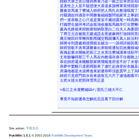
歸順大唐之意日後與將軍乃是一殿之臣幸勿見却
是直性之人並不疑惑便大喜道多謝將軍美情我當
勝秦並馬進了樊城入帥府把人馬扎在教場犒賞了
付罷酒款待酒至中間勝秦細細盤問他家常之事尉
們一派恭敬之心只道是實並不藏頭露尾一時高興
打鐵營生揚州考武金龍池收服龍馬鐵羊打出雙鞭
處為先鋒後來歸順唐朝納取黑白二位夫人為妻因
了齊王元吉被殷王建成謊去受披麻拷打放歸田里
農庄種田封單鞭與劉黑闥交戰因彌天真人妖法利
師將令到貴處相借寶鏡去破法一一說得詳細其夜
帥府宿歇不表單講勝秦出來暗暗通知百姓搬移城
夜拽起塞水閘板把長江之水竟往樊城灌來頃刻平
丈有餘嚇得那三千人馬在內教場存身不住都跑上
恭在帥府還未睡醒那家將飛報進府道不好了水發
恭夢中驚醒只道那裡殺來了連忙起身穿好衣服及
房滿地都是水滾將進來尉遲恭即頂盔貫甲上了烏
帥府只見府門前水長來就有五六尺了連地都看不
士把火毬火把照得雪亮正是
>長江之水灌樊城&br;雷氏三雄大不仁
畢竟不知尉遲恭怎解此厄且看下回分解
Site admin:
千田大介
PukiWiki 1.5.1
© 2001-2016
PukiWiki Development Team
.