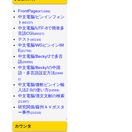
FrontPage
(971496)
中文電脳/ピンインフォン
ト
(66157)
中文電脳/UTF-8で簡単多
言語CGI
(48327)
テスト
(40144)
中文電脳/WGピンインIM
E
(31756)
中文電脳/Becky!2で多言
語
(26950)
中文電脳/Becky!の中国
語・多言語設定方法
(2689
2)
中文電脳/微軟ピンイン輸
入法2.0の使い方
(24569)
中文電脳/漢文文献の検索
(21397)
研究関係/蘇州ＡＶポスタ
ー事件
(21018)
↑
カウンタ