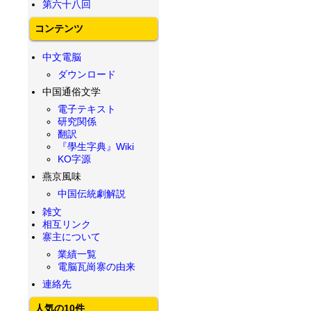
第六十八回
コンテンツ
中文電脳
ダウンロード
中国通俗文学
電子テキスト
研究関係
翻訳
『學生字典』Wiki
KO字源
燕京風味
中国伝統劇解説
雑文
相互リンク
寨主について
業績一覧
電脳瓦崗寨の由来
連絡先
人気の10件