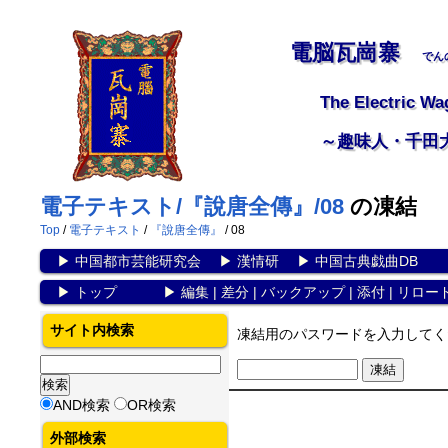
電脳瓦崗寨
でん
The Electric Wa
～趣味人・千田
電子テキスト/『說唐全傳』/08
の凍結
Top
/
電子テキスト
/
『說唐全傳』
/ 08
▶
中国都市芸能研究会
▶
漢情研
▶
中国古典戯曲DB
▶
トップ
▶
編集
|
差分
|
バックアップ
|
添付
|
リロー
サイト内検索
凍結用のパスワードを入力してく
AND検索
OR検索
外部検索