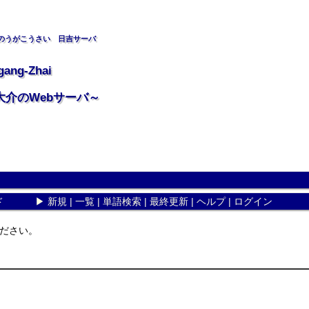
のうがこうさい 日吉サーバ
gang-Zhai
大介のWebサーバ～
ド
▶
新規
|
一覧
|
単語検索
|
最終更新
|
ヘルプ
|
ログイン
ださい。