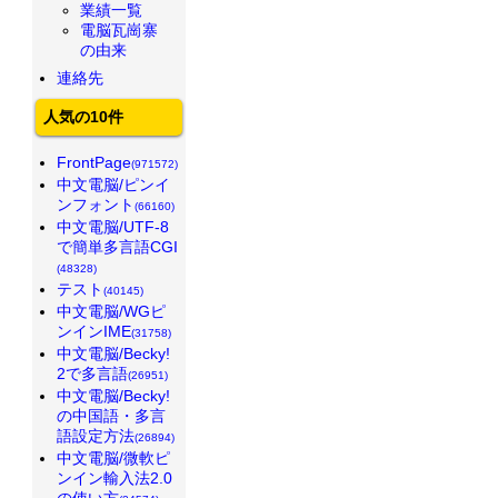
業績一覧
電脳瓦崗寨
の由来
連絡先
人気の10件
FrontPage
(971572)
中文電脳/ピンイ
ンフォント
(66160)
中文電脳/UTF-8
で簡単多言語CGI
(48328)
テスト
(40145)
中文電脳/WGピ
ンインIME
(31758)
中文電脳/Becky!
2で多言語
(26951)
中文電脳/Becky!
の中国語・多言
語設定方法
(26894)
中文電脳/微軟ピ
ンイン輸入法2.0
の使い方