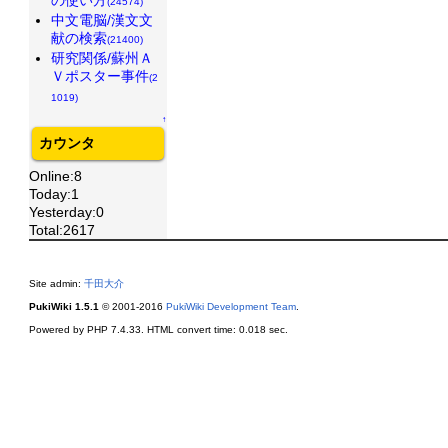
(24574)
中文電脳/漢文文
献の検索
(21400)
研究関係/蘇州Ａ
Ｖポスター事件
(2
1019)
↑
カウンタ
Online:8
Today:1
Yesterday:0
Total:2617
Site admin:
千田大介
PukiWiki 1.5.1
© 2001-2016
PukiWiki Development Team
.
Powered by PHP 7.4.33. HTML convert time: 0.018 sec.