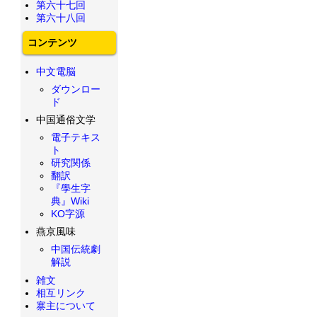
第六十七回
第六十八回
コンテンツ
中文電脳
ダウンロー
ド
中国通俗文学
電子テキス
ト
研究関係
翻訳
『學生字
典』Wiki
KO字源
燕京風味
中国伝統劇
解説
雑文
相互リンク
寨主について