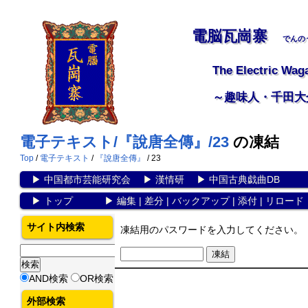
電脳瓦崗寨
でんの
The Electric Wag
～趣味人・千田大
電子テキスト/『說唐全傳』/23
の凍結
Top
/
電子テキスト
/
『說唐全傳』
/ 23
▶
中国都市芸能研究会
▶
漢情研
▶
中国古典戯曲DB
▶
トップ
▶
編集
|
差分
|
バックアップ
|
添付
|
リロード
サイト内検索
凍結用のパスワードを入力してください。
AND検索
OR検索
外部検索