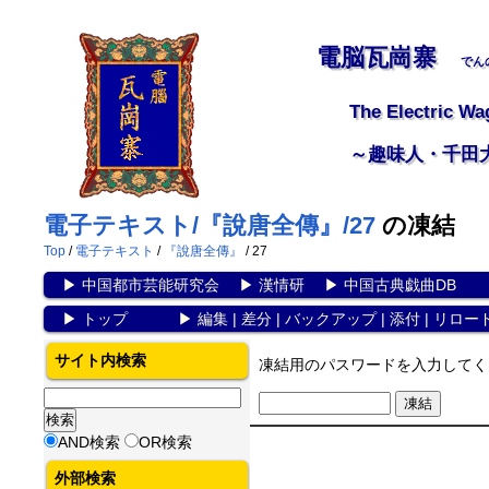
電脳瓦崗寨
でん
The Electric Wa
～趣味人・千田
電子テキスト/『說唐全傳』/27
の凍結
Top
/
電子テキスト
/
『說唐全傳』
/ 27
▶
中国都市芸能研究会
▶
漢情研
▶
中国古典戯曲DB
▶
トップ
▶
編集
|
差分
|
バックアップ
|
添付
|
リロー
サイト内検索
凍結用のパスワードを入力してく
AND検索
OR検索
外部検索