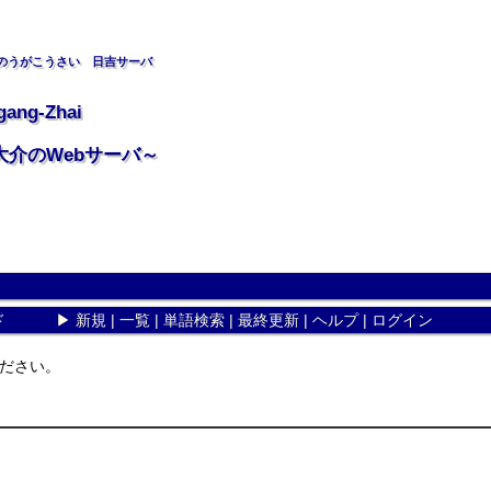
のうがこうさい 日吉サーバ
gang-Zhai
大介のWebサーバ～
ド
▶
新規
|
一覧
|
単語検索
|
最終更新
|
ヘルプ
|
ログイン
ださい。