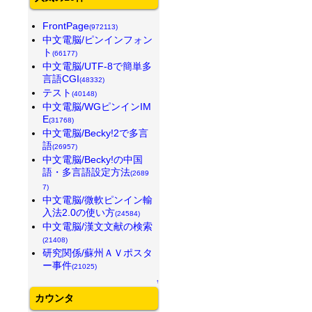
FrontPage
(972113)
中文電脳/ピンインフォン
ト
(66177)
中文電脳/UTF-8で簡単多
言語CGI
(48332)
テスト
(40148)
中文電脳/WGピンインIM
E
(31768)
中文電脳/Becky!2で多言
語
(26957)
中文電脳/Becky!の中国
語・多言語設定方法
(2689
7)
中文電脳/微軟ピンイン輸
入法2.0の使い方
(24584)
中文電脳/漢文文献の検索
(21408)
研究関係/蘇州ＡＶポスタ
ー事件
(21025)
↑
カウンタ