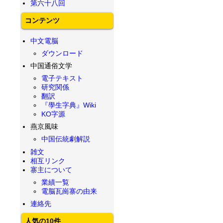
第六十八回
コンテンツ
中文電脳
ダウンロード
中国通俗文学
電子テキスト
研究関係
翻訳
『學生字典』Wiki
KO字源
燕京風味
中国伝統劇解説
雑文
相互リンク
寨主について
業績一覧
電脳瓦崗寨の由来
連絡先
人気の10件