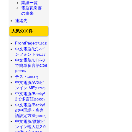
業績一覧
電脳瓦崗寨
の由来
連絡先
人気の10件
FrontPage
(971952)
中文電脳/ピンイ
ンフォント
(66172)
中文電脳/UTF-8
で簡単多言語CGI
(48330)
テスト
(40147)
中文電脳/WGピ
ンインIME
(31765)
中文電脳/Becky!
2で多言語
(26955)
中文電脳/Becky!
の中国語・多言
語設定方法
(26896)
中文電脳/微軟ピ
ンイン輸入法2.0
の使い方