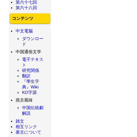
第六十七回
第六十八回
コンテンツ
中文電脳
ダウンロー
ド
中国通俗文学
電子テキス
ト
研究関係
翻訳
『學生字
典』Wiki
KO字源
燕京風味
中国伝統劇
解説
雑文
相互リンク
寨主について