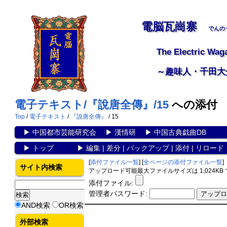
電脳瓦崗寨
でんの
The Electric Wag
～趣味人・千田大
電子テキスト/『說唐全傳』/15
への添付
Top
/
電子テキスト
/
『說唐全傳』
/ 15
▶
中国都市芸能研究会
▶
漢情研
▶
中国古典戯曲DB
▶
トップ
▶
編集
|
差分
|
バックアップ
|
添付
|
リロード
[
添付ファイル一覧
] [
全ページの添付ファイル一覧
]
サイト内検索
アップロード可能最大ファイルサイズは 1,024KB
添付ファイル:
管理者パスワード:
AND検索
OR検索
外部検索