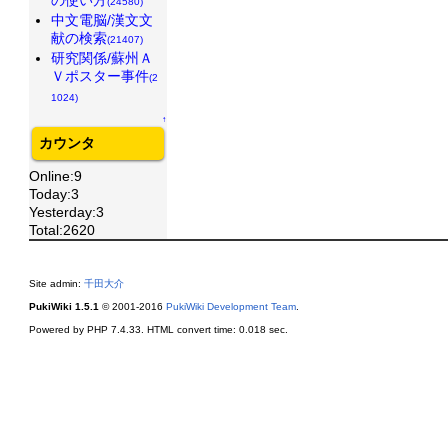
(24580)
中文電脳/漢文文
献の検索
(21407)
研究関係/蘇州Ａ
Ｖポスター事件
(2
1024)
↑
カウンタ
Online:9
Today:3
Yesterday:3
Total:2620
Site admin:
千田大介
PukiWiki 1.5.1
© 2001-2016
PukiWiki Development Team
.
Powered by PHP 7.4.33. HTML convert time: 0.018 sec.