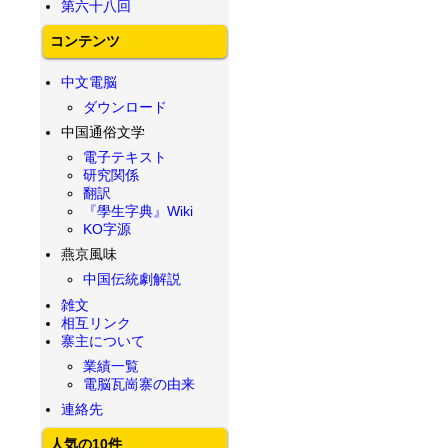
第六十八回
コンテンツ
中文電脳
ダウンロード
中国通俗文学
電子テキスト
研究関係
翻訳
『學生字典』Wiki
KO字源
燕京風味
中国伝統劇解説
雑文
相互リンク
寨主について
業績一覧
電脳瓦崗寨の由来
連絡先
人気の10件