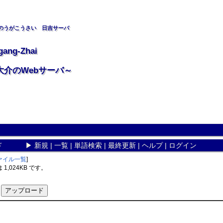
のうがこうさい 日吉サーバ
gang-Zhai
大介のWebサーバ～
ド
▶
新規
|
一覧
|
単語検索
|
最終更新
|
ヘルプ
|
ログイン
ァイル一覧
]
,024KB です。