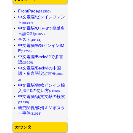
FrontPage
(971500)
中文電脳/ピンインフォン
ト
(66157)
中文電脳/UTF-8で簡単多
言語CGI
(48327)
テスト
(40144)
中文電脳/WGピンインIM
E
(31756)
中文電脳/Becky!2で多言
語
(26950)
中文電脳/Becky!の中国
語・多言語設定方法
(2689
3)
中文電脳/微軟ピンイン輸
入法2.0の使い方
(24569)
中文電脳/漢文文献の検索
(21398)
研究関係/蘇州ＡＶポスタ
ー事件
(21018)
↑
カウンタ