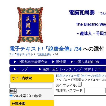
電脳瓦崗寨
でん
The Electric Wa
～趣味人・千田
電子テキスト/『說唐全傳』/34
への添付
Top
/
電子テキスト
/
『說唐全傳』
/ 34
▶
中国都市芸能研究会
▶
漢情研
▶
中国古典戯曲DB
▶
トップ
▶
編集
|
差分
|
バックアップ
|
添付
|
リロー
[
添付ファイル一覧
] [
全ページの添付フ
サイト内検索
アップロード可能最大ファイルサイズは 1
添付ファイル:
管理者パスワード:
AND検索
OR検索
外部検索