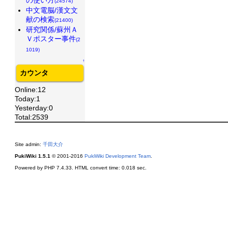
(24574)
中文電脳/漢文文
献の検索
(21400)
研究関係/蘇州Ａ
Ｖポスター事件
(2
1019)
↑
カウンタ
Online:12
Today:1
Yesterday:0
Total:2539
Site admin:
千田大介
PukiWiki 1.5.1
© 2001-2016
PukiWiki Development Team
.
Powered by PHP 7.4.33. HTML convert time: 0.018 sec.