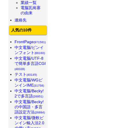
業績一覧
電脳瓦崗寨
の由来
連絡先
人気の10件
FrontPage
(971581)
中文電脳/ピンイ
ンフォント
(66160)
中文電脳/UTF-8
で簡単多言語CGI
(48328)
テスト
(40145)
中文電脳/WGピ
ンインIME
(31758)
中文電脳/Becky!
2で多言語
(26951)
中文電脳/Becky!
の中国語・多言
語設定方法
(26894)
中文電脳/微軟ピ
ンイン輸入法2.0
の使い方