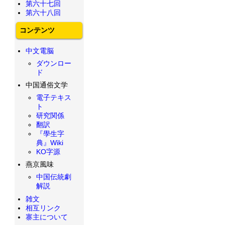
第六十七回
第六十八回
コンテンツ
中文電脳
ダウンロー
ド
中国通俗文学
電子テキス
ト
研究関係
翻訳
『學生字
典』Wiki
KO字源
燕京風味
中国伝統劇
解説
雑文
相互リンク
寨主について