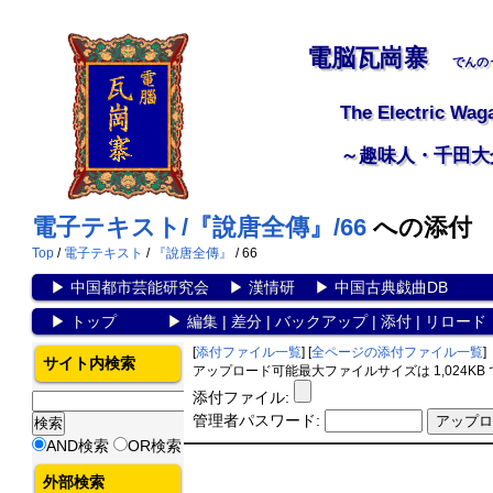
電脳瓦崗寨
でんの
The Electric Wag
～趣味人・千田大
電子テキスト/『說唐全傳』/66
への添付
Top
/
電子テキスト
/
『說唐全傳』
/ 66
▶
中国都市芸能研究会
▶
漢情研
▶
中国古典戯曲DB
▶
トップ
▶
編集
|
差分
|
バックアップ
|
添付
|
リロード
[
添付ファイル一覧
] [
全ページの添付ファイル一覧
]
サイト内検索
アップロード可能最大ファイルサイズは 1,024KB
添付ファイル:
管理者パスワード:
AND検索
OR検索
外部検索