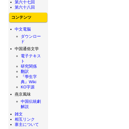
第六十七回
第六十八回
コンテンツ
中文電脳
ダウンロー
ド
中国通俗文学
電子テキス
ト
研究関係
翻訳
『學生字
典』Wiki
KO字源
燕京風味
中国伝統劇
解説
雑文
相互リンク
寨主について