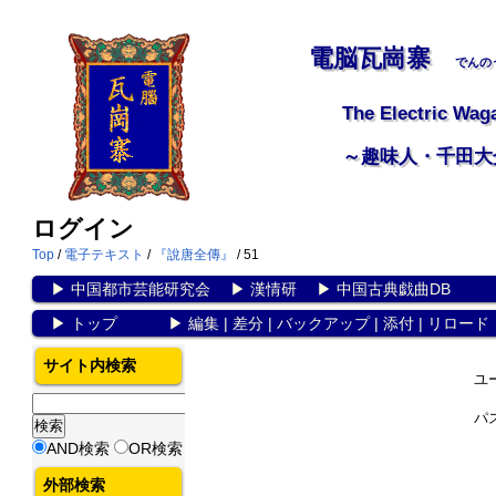
電脳瓦崗寨
でんの
The Electric Wag
～趣味人・千田大
ログイン
Top
/
電子テキスト
/
『說唐全傳』
/ 51
▶
中国都市芸能研究会
▶
漢情研
▶
中国古典戯曲DB
▶
トップ
▶
編集
|
差分
|
バックアップ
|
添付
|
リロード
サイト内検索
ユ
パ
AND検索
OR検索
外部検索