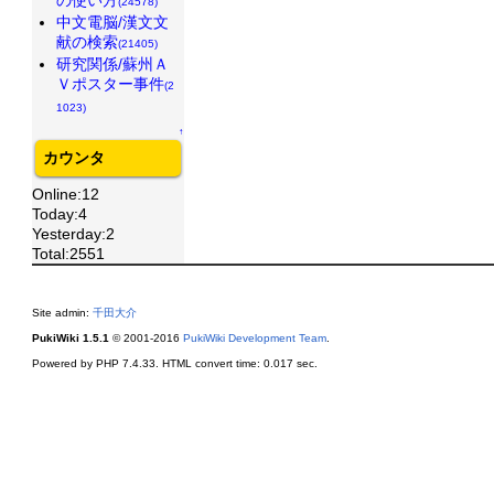
(24578)
中文電脳/漢文文
献の検索
(21405)
研究関係/蘇州Ａ
Ｖポスター事件
(2
1023)
↑
カウンタ
Online:12
Today:4
Yesterday:2
Total:2551
Site admin:
千田大介
PukiWiki 1.5.1
© 2001-2016
PukiWiki Development Team
.
Powered by PHP 7.4.33. HTML convert time: 0.017 sec.