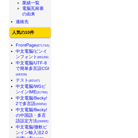
業績一覧
電脳瓦崗寨
の由来
連絡先
人気の10件
FrontPage
(971743)
中文電脳/ピンイ
ンフォント
(66169)
中文電脳/UTF-8
で簡単多言語CGI
(48329)
テスト
(40147)
中文電脳/WGピ
ンインIME
(31760)
中文電脳/Becky!
2で多言語
(26954)
中文電脳/Becky!
の中国語・多言
語設定方法
(26895)
中文電脳/微軟ピ
ンイン輸入法2.0
の使い方