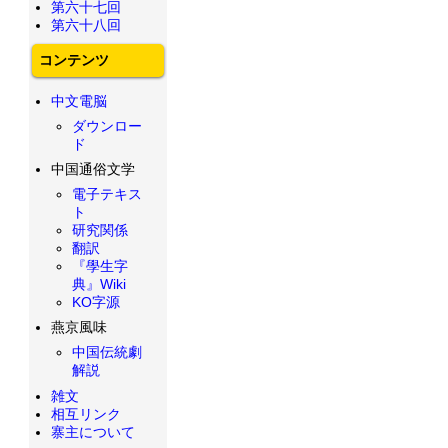
第六十七回
第六十八回
コンテンツ
中文電脳
ダウンロー
ド
中国通俗文学
電子テキス
ト
研究関係
翻訳
『學生字
典』Wiki
KO字源
燕京風味
中国伝統劇
解説
雑文
相互リンク
寨主について