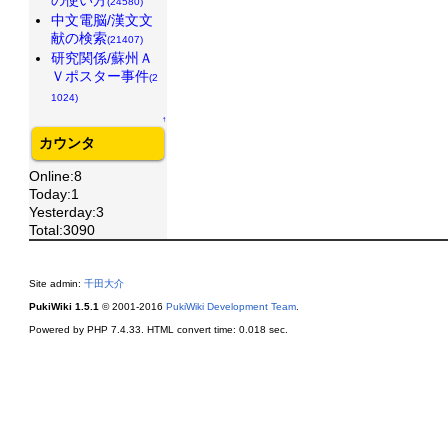
(24580)
中文電脳/漢文文
献の検索
(21407)
研究関係/蘇州Ａ
Ｖポスター事件
(2
1024)
↑
カウンタ
Online:8
Today:1
Yesterday:3
Total:3090
Site admin:
千田大介
PukiWiki 1.5.1
© 2001-2016
PukiWiki Development Team
.
Powered by PHP 7.4.33. HTML convert time: 0.018 sec.