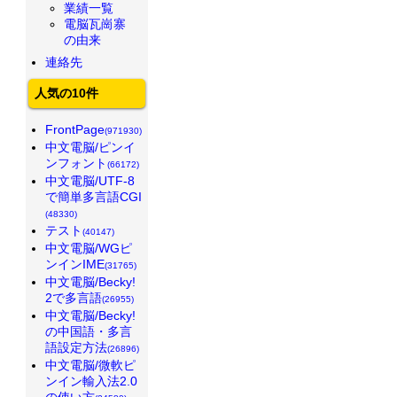
業績一覧
電脳瓦崗寨
の由来
連絡先
人気の10件
FrontPage
(971930)
中文電脳/ピンイ
ンフォント
(66172)
中文電脳/UTF-8
で簡単多言語CGI
(48330)
テスト
(40147)
中文電脳/WGピ
ンインIME
(31765)
中文電脳/Becky!
2で多言語
(26955)
中文電脳/Becky!
の中国語・多言
語設定方法
(26896)
中文電脳/微軟ピ
ンイン輸入法2.0
の使い方