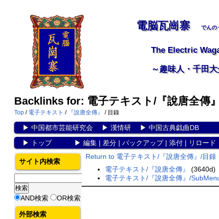
電脳瓦崗寨
でんの
The Electric Wag
～趣味人・千田大
Backlinks for: 電子テキスト/『說唐全傳
Top
/
電子テキスト
/
『說唐全傳』
/ 目錄
▶
中国都市芸能研究会
▶
漢情研
▶
中国古典戯曲DB
▶
トップ
▶
編集
|
差分
|
バックアップ
|
添付
|
リロード
Return to 電子テキスト/『說唐全傳』/目錄
サイト内検索
電子テキスト/『說唐全傳』
(3640d)
電子テキスト/『說唐全傳』/SubMen
AND検索
OR検索
外部検索