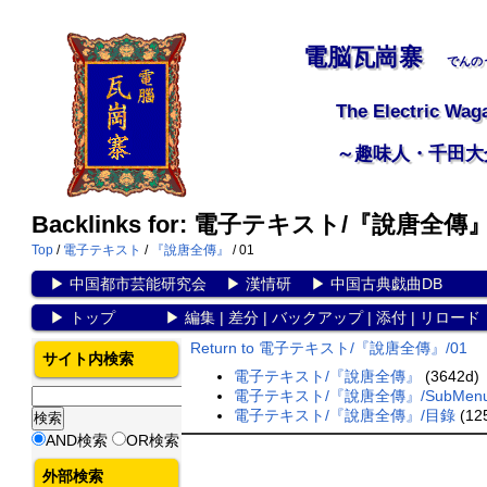
電脳瓦崗寨
でんの
The Electric Wag
～趣味人・千田大
Backlinks for: 電子テキスト/『說唐全傳』
Top
/
電子テキスト
/
『說唐全傳』
/ 01
▶
中国都市芸能研究会
▶
漢情研
▶
中国古典戯曲DB
▶
トップ
▶
編集
|
差分
|
バックアップ
|
添付
|
リロード
Return to 電子テキスト/『說唐全傳』/01
サイト内検索
電子テキスト/『說唐全傳』
(3642d)
電子テキスト/『說唐全傳』/SubMen
電子テキスト/『說唐全傳』/目錄
(12
AND検索
OR検索
外部検索