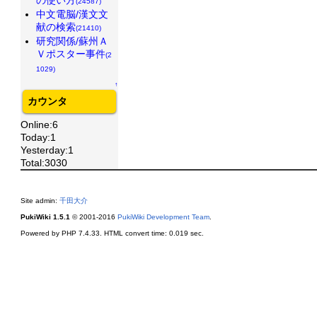
(24587)
中文電脳/漢文文
献の検索
(21410)
研究関係/蘇州Ａ
Ｖポスター事件
(2
1029)
↑
カウンタ
Online:6
Today:1
Yesterday:1
Total:3030
Site admin:
千田大介
PukiWiki 1.5.1
© 2001-2016
PukiWiki Development Team
.
Powered by PHP 7.4.33. HTML convert time: 0.019 sec.