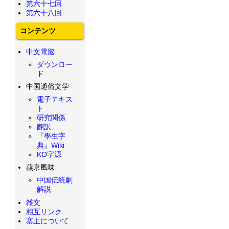
第六十七回
第六十八回
コンテンツ
中文電脳
ダウンロー
ド
中国通俗文学
電子テキス
ト
研究関係
翻訳
『學生字
典』Wiki
KO字源
燕京風味
中国伝統劇
解説
雑文
相互リンク
寨主について