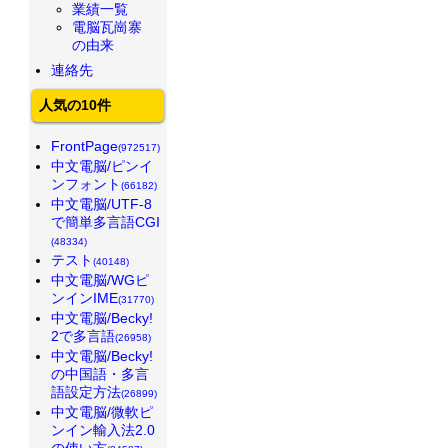
業績一覧
電脳瓦崗寨
の由来
連絡先
人気の10件
FrontPage
(972517)
中文電脳/ピンイ
ンフォント
(66182)
中文電脳/UTF-8
で簡単多言語CGI
(48334)
テスト
(40148)
中文電脳/WGピ
ンインIME
(31770)
中文電脳/Becky!
2で多言語
(26958)
中文電脳/Becky!
の中国語・多言
語設定方法
(26899)
中文電脳/微軟ピ
ンイン輸入法2.0
の使い方