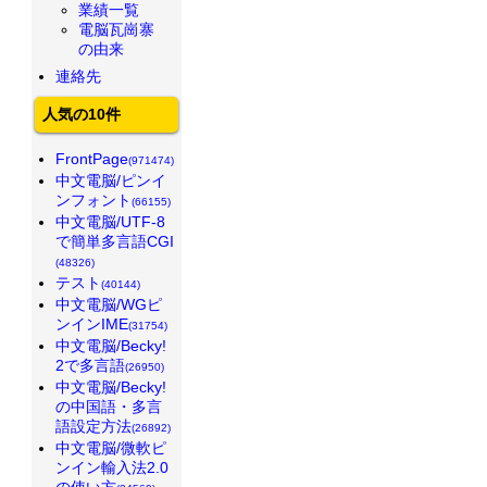
業績一覧
電脳瓦崗寨
の由来
連絡先
人気の10件
FrontPage
(971474)
中文電脳/ピンイ
ンフォント
(66155)
中文電脳/UTF-8
で簡単多言語CGI
(48326)
テスト
(40144)
中文電脳/WGピ
ンインIME
(31754)
中文電脳/Becky!
2で多言語
(26950)
中文電脳/Becky!
の中国語・多言
語設定方法
(26892)
中文電脳/微軟ピ
ンイン輸入法2.0
の使い方