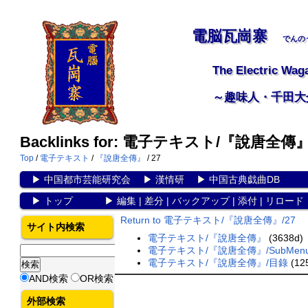
電脳瓦崗寨
でんの
The Electric Wag
～趣味人・千田大
Backlinks for: 電子テキスト/『說唐全傳』
Top
/
電子テキスト
/
『說唐全傳』
/ 27
▶
中国都市芸能研究会
▶
漢情研
▶
中国古典戯曲DB
▶
トップ
▶
編集
|
差分
|
バックアップ
|
添付
|
リロード
Return to 電子テキスト/『說唐全傳』/27
サイト内検索
電子テキスト/『說唐全傳』
(3638d)
電子テキスト/『說唐全傳』/SubMen
電子テキスト/『說唐全傳』/目錄
(12
AND検索
OR検索
外部検索