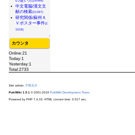
(24569)
中文電脳/漢文文
献の検索
(21397)
研究関係/蘇州Ａ
Ｖポスター事件
(2
1018)
↑
カウンタ
Online:21
Today:1
Yesterday:1
Total:2733
Site admin:
千田大介
PukiWiki 1.5.1
© 2001-2016
PukiWiki Development Team
.
Powered by PHP 7.4.33. HTML convert time: 0.017 sec.