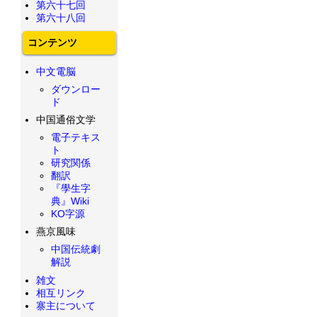
第六十七回
第六十八回
コンテンツ
中文電脳
ダウンロー
ド
中国通俗文学
電子テキス
ト
研究関係
翻訳
『學生字
典』Wiki
KO字源
燕京風味
中国伝統劇
解説
雑文
相互リンク
寨主について