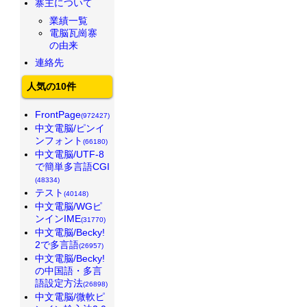
寨主について
業績一覧
電脳瓦崗寨
の由来
連絡先
人気の10件
FrontPage
(972427)
中文電脳/ピンイ
ンフォント
(66180)
中文電脳/UTF-8
で簡単多言語CGI
(48334)
テスト
(40148)
中文電脳/WGピ
ンインIME
(31770)
中文電脳/Becky!
2で多言語
(26957)
中文電脳/Becky!
の中国語・多言
語設定方法
(26898)
中文電脳/微軟ピ