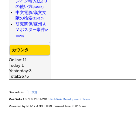
ンイン輸入法2.0
の使い方
(24586)
中文電脳/漢文文
献の検索
(21410)
研究関係/蘇州Ａ
Ｖポスター事件
(2
1029)
↑
カウンタ
Online:11
Today:1
Yesterday:3
Total:2675
Site admin:
千田大介
PukiWiki 1.5.1
© 2001-2016
PukiWiki Development Team
.
Powered by PHP 7.4.33. HTML convert time: 0.015 sec.