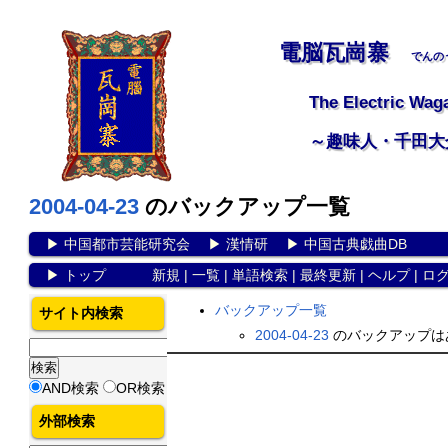
電脳瓦崗寨
でんの
The Electric Wag
～趣味人・千田大
2004-04-23
のバックアップ一覧
▶
中国都市芸能研究会
▶
漢情研
▶
中国古典戯曲DB
▶
トップ
新規
|
一覧
|
単語検索
|
最終更新
|
ヘルプ
|
ロ
バックアップ一覧
サイト内検索
2004-04-23
のバックアップは
AND検索
OR検索
外部検索