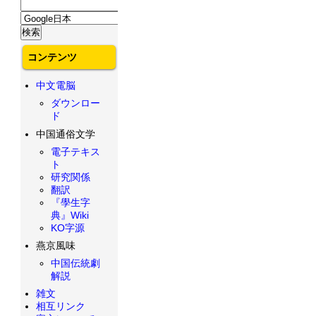
コンテンツ
中文電脳
ダウンロー
ド
中国通俗文学
電子テキス
ト
研究関係
翻訳
『學生字
典』Wiki
KO字源
燕京風味
中国伝統劇
解説
雑文
相互リンク