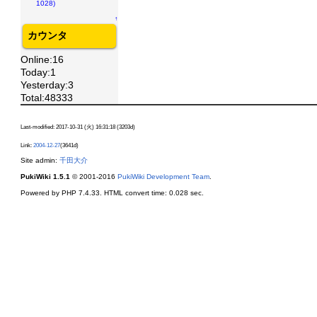
1028)
↑
カウンタ
Online:16
Today:1
Yesterday:3
Total:48333
Last-modified: 2017-10-31 (火) 16:31:18 (3203d)
Link:
2004-12-27
(3641d)
Site admin:
千田大介
PukiWiki 1.5.1
© 2001-2016
PukiWiki Development Team
.
Powered by PHP 7.4.33. HTML convert time: 0.028 sec.