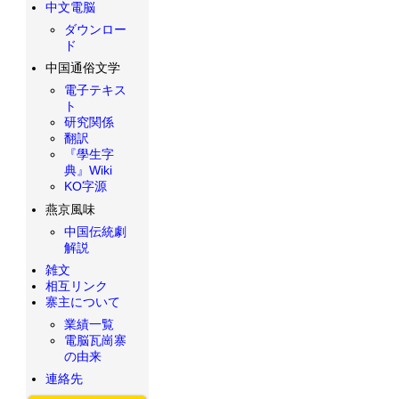
中文電脳
ダウンロー
ド
中国通俗文学
電子テキス
ト
研究関係
翻訳
『學生字
典』Wiki
KO字源
燕京風味
中国伝統劇
解説
雑文
相互リンク
寨主について
業績一覧
電脳瓦崗寨
の由来
連絡先