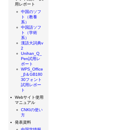
用レポート
中国のソフ
ト（教養
系）
中国語ソフ
ト（学術
系）
漢語大詞典v
2
Unihan_Q_
Pen試用レ
ポート
WPS_Office
_β＆GB180
30フォント
試用レポー
ト
Webサイト使用
マニュアル
CNKIの使い
方
発表資料
中国学情報