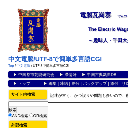
電脳瓦崗寨
でんの
The Electric Wag
～趣味人・千田大
中文電脳/UTF-8で簡単多言語CGI
Top
/
中文電脳
/ UTF-8で簡単多言語CGI
▶
中国都市芸能研究会
▶
漢情研
▶
中国古典戯曲DB
▶
トップ
▶
編集
|
凍結
|
差分
|
バックアップ
|
添付
|
リ
サイト内検索
記述が古く、かつ誤りや問題も多いので、
AND検索
OR検索
外部検索