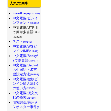
人気の10件
FrontPage
(972370)
中文電脳/ピンイ
ンフォント
(66180)
中文電脳/UTF-8
で簡単多言語CGI
(48333)
テスト
(40148)
中文電脳/WGピ
ンインIME
(31769)
中文電脳/Becky!
2で多言語
(26957)
中文電脳/Becky!
の中国語・多言
語設定方法
(26898)
中文電脳/微軟ピ
ンイン輸入法2.0
の使い方
(24585)
中文電脳/漢文文
献の検索
(21410)
研究関係/蘇州Ａ
Ｖポスター事件
(2