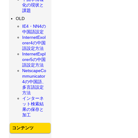
化の現状と
課題
OLD
IE4・NN4の
中国語設定
InternetExol
orer4の中国
語設定方法
InternetExpl
orer5の中国
語設定方法
NetscapeCo
mmunicator
4の中国語、
多言語設定
方法
インターネ
ット検索結
果の保存と
加工
コンテンツ