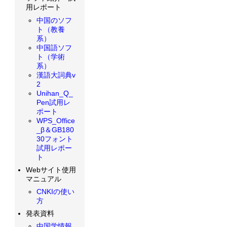
用レポート
中国のソフ
ト（教養
系）
中国語ソフ
ト（学術
系）
漢語大詞典v
2
Unihan_Q_
Pen試用レ
ポート
WPS_Office
_β＆GB180
30フォント
試用レポー
ト
Webサイト使用
マニュアル
CNKIの使い
方
発表資料
中国学情報