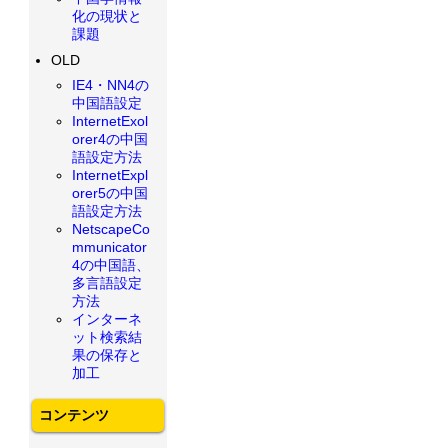
化の現状と
課題
OLD
IE4・NN4の
中国語設定
InternetExol
orer4の中国
語設定方法
InternetExpl
orer5の中国
語設定方法
NetscapeCo
mmunicator
4の中国語、
多言語設定
方法
インターネ
ット検索結
果の保存と
加工
コンテンツ