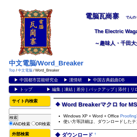
電脳瓦崗寨
でんの
The Electric Wag
～趣味人・千田大
中文電脳/Word_Breaker
Top
/
中文電脳
/ Word_Breaker
▶
中国都市芸能研究会
▶
漢情研
▶
中国古典戯曲DB
▶
トップ
▶
編集
|
凍結
|
差分
|
バックアップ
|
添付
|
リ
サイト内検索
Word Breakerマクロ for MS
Windows XP + Word + Office
Proofing
使い方等詳細は、ダウンロードしたテ
AND検索
OR検索
外部検索
ダウンロード
†