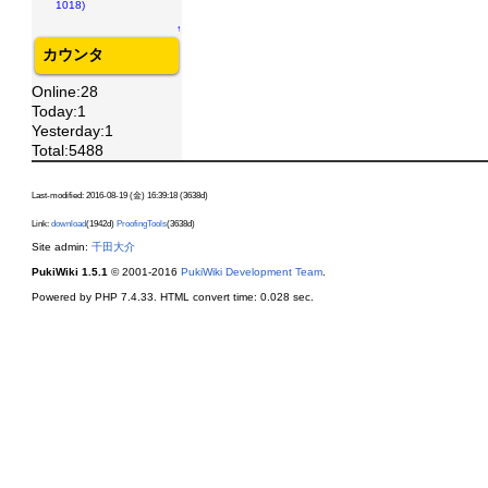
1018)
↑
カウンタ
Online:28
Today:1
Yesterday:1
Total:5488
Last-modified: 2016-08-19 (金) 16:39:18 (3638d)
Link:
download
(1942d)
ProofingTools
(3638d)
Site admin:
千田大介
PukiWiki 1.5.1
© 2001-2016
PukiWiki Development Team
.
Powered by PHP 7.4.33. HTML convert time: 0.028 sec.