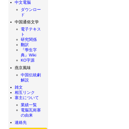
中文電脳
ダウンロー
ド
中国通俗文学
電子テキス
ト
研究関係
翻訳
『學生字
典』Wiki
KO字源
燕京風味
中国伝統劇
解説
雑文
相互リンク
寨主について
業績一覧
電脳瓦崗寨
の由来
連絡先