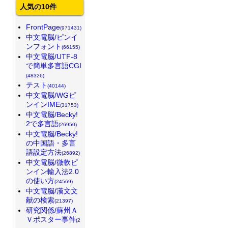
人気の10件
FrontPage
(971431)
中文電脳/ピンイ
ンフォント
(66155)
中文電脳/UTF-8
で簡単多言語CGI
(48326)
テスト
(40144)
中文電脳/WGピ
ンインIME
(31753)
中文電脳/Becky!
2で多言語
(26950)
中文電脳/Becky!
の中国語・多言
語設定方法
(26892)
中文電脳/微軟ピ
ンイン輸入法2.0
の使い方
(24569)
中文電脳/漢文文
献の検索
(21397)
研究関係/蘇州Ａ
Ｖポスター事件
(2