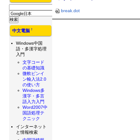
break.dot
†
中文電脳
Windows中国
語・多漢字処理
入門
文字コード
の基礎知識
微軟ピンイ
ン輸入法2.0
の使い方
Windows多
漢字・多言
語入力入門
Word2007中
国語処理テ
クニック
インターネット
と情報検索
中国語情報